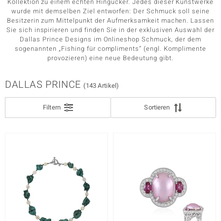
Kollektion zu einem echten Hingucker. Jedes dieser Kunstwerke
SCHLIFF
wurde mit demselben Ziel entworfen: Der Schmuck soll seine
ition
Besitzerin zum Mittelpunkt der Aufmerksamkeit machen. Lassen
SCHLIFF DETAILLIERT
Sie sich inspirieren und finden Sie in der exklusiven Auswahl der
Dallas Prince Designs im Onlineshop Schmuck, der dem
sogenannten „Fishing für compliments“ (engl. Komplimente
FASSUNG
provozieren) eine neue Bedeutung gibt.
e Designs
DALLAS PRINCE
(143 Artikel)
Filtern
Sortieren
ue
aíso
ics