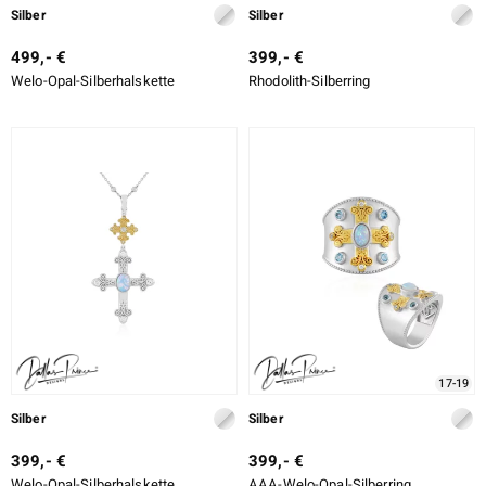
Silber
Silber
499,- €
399,- €
ssics
Welo-Opal-Silberhalskette
Rhodolith-Silberring
le
17-19
Silber
Silber
399,- €
399,- €
Welo-Opal-Silberhalskette
AAA-Welo-Opal-Silberring