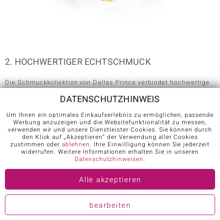
2. HOCHWERTIGER ECHTSCHMUCK
Die Schmuckkollektion von Dallas Prince verbindet hochwertige
Goldschmiedekunst mit kreativem Design. Das Ergebnis sind
DATENSCHUTZHINWEIS
atemberaubende Accessoires im Bereich Schmuck. Verspielte
Amethyst-Silberringe, farbenprächtige Türkis-Silberarmbänder
Um Ihnen ein optimales Einkaufserlebnis zu ermöglichen, passende
oder glitzernde Schweizblauer Topas-Silberohrringe – jedes
Werbung anzuzeigen und die Websitefunktionalität zu messen,
Stück der Kollektion ist ein echtes Design-Highlight. Egal,
verwenden wir und unsere Dienstleister Cookies. Sie können durch
den Klick auf „Akzeptieren“ der Verwendung aller Cookies
welche Kategorie Schmuck Sie bevorzugen, ob Ohrringe, Ring,
zustimmen oder
ablehnen
. Ihre Einwilligung können Sie jederzeit
Armband, Amreife, Halskette oder Anhänger, Sie finden Ihr neues
widerrufen. Weitere Informationen erhalten Sie in unseren
Designer-schmuckstück von Dallas Prince im Online-Shop von
Datenschutzhinweisen
.
Juwelo.
Alle akzeptieren
3. DIE KÜNSTLERIN DALLAS PRINCE
bearbeiten
Bereits im zarten Alter von vier Jahren ist Dallas Prince der