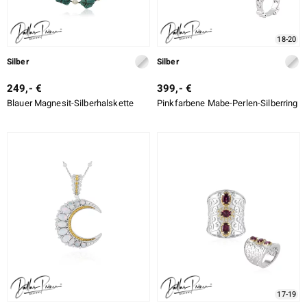
LO
18-20
ti
Silber
Silber
249,- €
399,- €
lection
Blauer Magnesit-Silberhalskette
Pinkfarbene Mabe-Perlen-Silberring
BY DE MELO
r
Collection
17-19