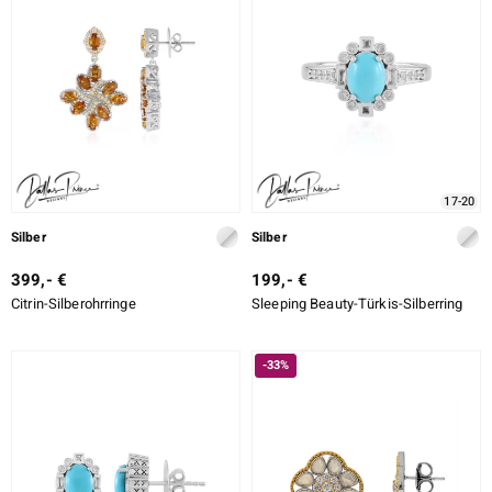
17-20
Silber
Silber
399,- €
199,- €
Citrin-Silberohrringe
Sleeping Beauty-Türkis-Silberring
-33%