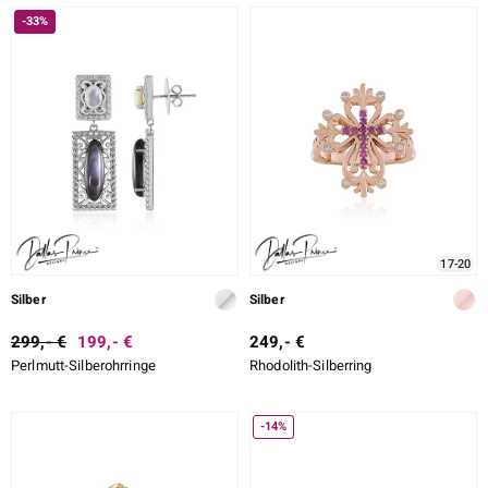
-33%
17-20
Silber
Silber
299,- €
199,- €
249,- €
Perlmutt-Silberohrringe
Rhodolith-Silberring
-14%