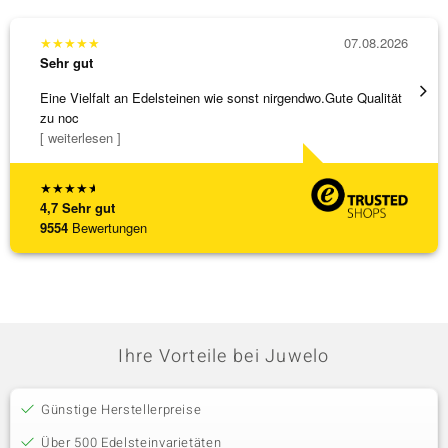
★
★
★
★
★
07.08.2026
★
★
★
Sehr gut
Sehr g
Eine Vielfalt an Edelsteinen wie sonst nirgendwo.Gute Qualität
Wunder
zu noc
Steg is
[ weiterlesen ]
[ weite
★
★
★
★
★
4,7
Sehr gut
9554
Bewertungen
Ihre Vorteile bei Juwelo
Günstige Herstellerpreise
Über 500 Edelsteinvarietäten