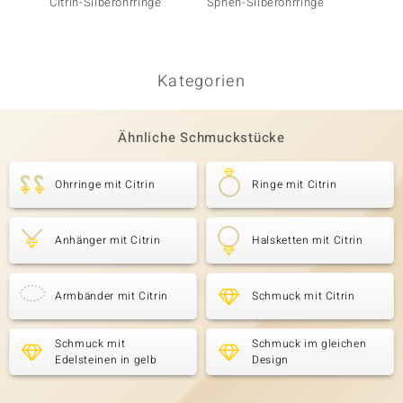
Citrin-Silberohrringe
Sphen-Silberohrringe
Gelber 
Silbero
Kategorien
Ähnliche Schmuckstücke
Ohrringe mit Citrin
Ringe mit Citrin
Anhänger mit Citrin
Halsketten mit Citrin
Armbänder mit Citrin
Schmuck mit Citrin
Schmuck mit
Schmuck im gleichen
Edelsteinen in gelb
Design