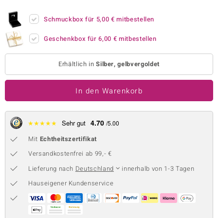
 JUWELO
Schmuckbox für
5,00 €
mitbestellen
remonti
Geschenkbox für
6,00 €
mitbestellen
uca
Erhältlich in
Silber, gelbvergoldet
no Collection
In den Warenkorb
ENTS BY DE MELO
va
4.70
★
★
★
★
★
Sehr gut
/5.00
otenier
Mit
Echtheitszertifikat
 1894 Collection
Versandkostenfrei ab 99,- €
Lieferung nach
Deutschland
innerhalb von 1-3 Tagen
Hauseigener Kundenservice
ana