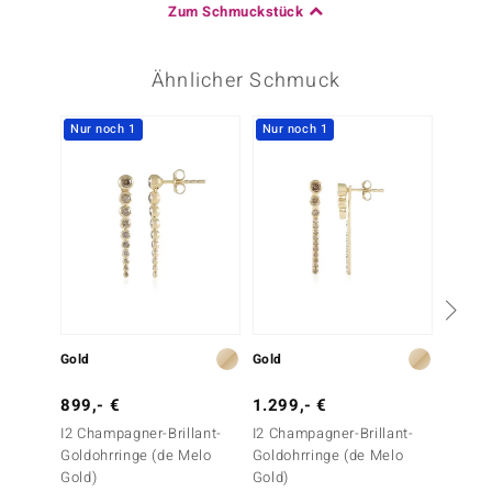
Zum Schmuckstück
Ähnlicher Schmuck
Nur noch 1
Nur noch 1
Gold
Gold
Silber
899,- €
1.299,- €
39,- 
I2 Champagner-Brillant-
I2 Champagner-Brillant-
Silbero
Goldohrringe (de Melo
Goldohrringe (de Melo
Gold)
Gold)