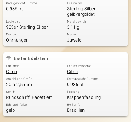
Karatgewicht Summe
Edelmetall
0,936 ct
Sterling Silber,
gelbvergoldet
Legierung
Metallgewicht
925er Sterling Silber
3,11 g
Design
Marke
Ohrhänger
Juwelo
Erster Edelstein
Edelstein
Edelsteinvarietät
Citrin
Citrin
Anzahl und Größe
Karatgewicht Summe
20 à 2,5 mm
0,936 ct
Schliff
Fassung
Rundschliff, Facettiert
Krappenfassung
Edelsteinfarbe
Herkunft
gelb
Brasilien