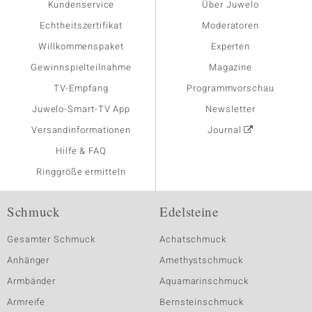
Kundenservice
Über Juwelo
Echtheitszertifikat
Moderatoren
Willkommenspaket
Experten
Gewinnspielteilnahme
Magazine
TV-Empfang
Programmvorschau
Juwelo-Smart-TV App
Newsletter
Versandinformationen
Journal
Hilfe & FAQ
Ringgröße ermitteln
Schmuck
Edelsteine
Gesamter Schmuck
Achatschmuck
Anhänger
Amethystschmuck
Armbänder
Aquamarinschmuck
Armreife
Bernsteinschmuck