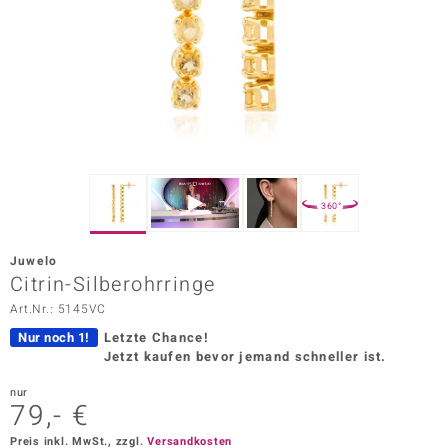
ors Edition
ana
Prince Designs
o
360°
Chic
Juwelo
insell
Citrin-Silberohrringe
Art.Nr.: 5145VC
n Vogue
Nur noch 1!
Letzte Chance!
 Show
Jetzt kaufen bevor jemand schneller ist.
o Paraíso
nur
79,- €
Classics
Preis inkl. MwSt., zzgl.
Versandkosten