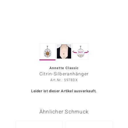
ors Edition
ana
Prince Designs
360°
o
Chic
Annette Classic
Citrin-Silberanhänger
insell
Art.Nr.: 5978DX
n Vogue
Leider ist dieser Artikel ausverkauft.
 Show
Ähnlicher Schmuck
o Paraíso
Classics
-17%