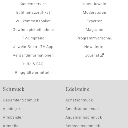
Kundenservice
Über Juwelo
Echtheitszertifikat
Moderatoren
Willkommenspaket
Experten
Gewinnspielteilnahme
Magazine
TV-Empfang
Programmvorschau
Juwelo-Smart-TV App
Newsletter
Versandinformationen
Journal
Hilfe & FAQ
Ringgröße ermitteln
Schmuck
Edelsteine
Gesamter Schmuck
Achatschmuck
Anhänger
Amethystschmuck
Armbänder
Aquamarinschmuck
Armreife
Bernsteinschmuck