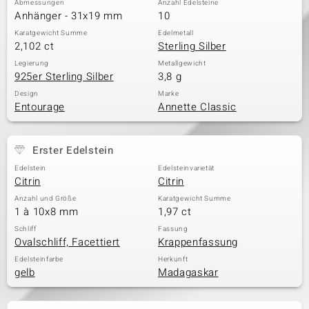
Abmessungen
Anzahl Edelsteine
Anhänger - 31x19 mm
10
Karatgewicht Summe
Edelmetall
2,102 ct
Sterling Silber
& Classics
Legierung
Metallgewicht
925er Sterling Silber
3,8 g
Minerale
Design
Marke
Entourage
Annette Classic
Erster Edelstein
Edelstein
Edelsteinvarietät
Citrin
Citrin
Anzahl und Größe
Karatgewicht Summe
1 à 10x8 mm
1,97 ct
Schliff
Fassung
Ovalschliff, Facettiert
Krappenfassung
Edelsteinfarbe
Herkunft
gelb
Madagaskar