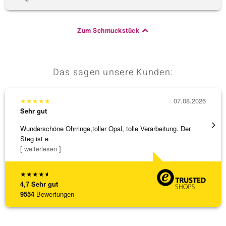
Zum Schmuckstück
Das sagen unsere Kunden:
★
★
★
★
★
07.08.2026
★
★
★
Sehr gut
Sehr g
Wunderschöne Ohrringe,toller Opal, tolle Verarbeitung. Der
Alles 
Steg ist e
[ weiterlesen ]
★
★
★
★
★
4,7
Sehr gut
9554
Bewertungen