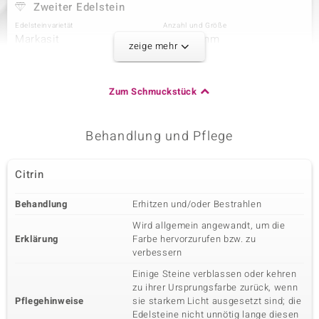
Zweiter Edelstein
Edelsteinvarietät
Anzahl und Größe
Markasit
1 à 1,5 mm
zeige mehr
Karatgewicht Summe
Schliff
0,02 ct
Rundschliff
Fassung
Herkunft
Zum Schmuckstück
Pavéfassung
Österreich
Behandlung und Pflege
Dritter Edelstein
Edelsteinvarietät
Anzahl und Größe
Citrin
Markasit
8 à 1,3 mm
Karatgewicht Summe
Schliff
Behandlung
Erhitzen und/oder Bestrahlen
0,112 ct
Rundschliff
Wird allgemein angewandt, um die
Fassung
Herkunft
Erklärung
Farbe hervorzurufen bzw. zu
Pavéfassung
Österreich
verbessern
Einige Steine verblassen oder kehren
zu ihrer Ursprungsfarbe zurück, wenn
Pflegehinweise
sie starkem Licht ausgesetzt sind; die
Edelsteine nicht unnötig lange diesen