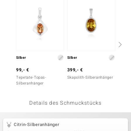
 JUWELO
remonti
uca
no Collection
ENTS BY DE MELO
Silber
Silber
Gold
va
99,- €
399,- €
1.199
Tepetate-Topas-
Skapolith-Silberanhänger
Orange
otenier
Silberanhänger
Saphir
 1894 Collection
Details des Schmuckstücks
ana
Citrin-Silberanhänger