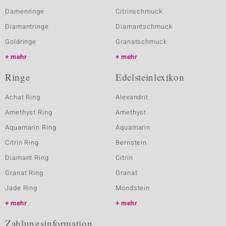
Damenringe
Citrinschmuck
Diamantringe
Diamantschmuck
Goldringe
Granatschmuck
mehr
mehr
Ringe
Edelsteinlexikon
Achat Ring
Alexandrit
Amethyst Ring
Amethyst
Aquamarin Ring
Aquamarin
Citrin Ring
Bernstein
Diamant Ring
Citrin
Granat Ring
Granat
Jade Ring
Mondstein
mehr
mehr
Zahlungsinformation