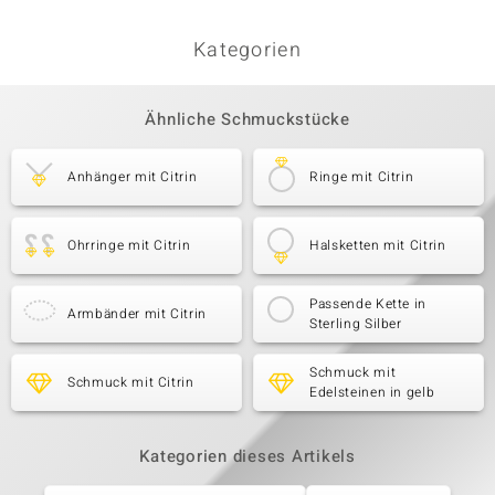
Kategorien
Ähnliche Schmuckstücke
Anhänger mit Citrin
Ringe mit Citrin
Ohrringe mit Citrin
Halsketten mit Citrin
Passende Kette in
Armbänder mit Citrin
Sterling Silber
Schmuck mit
Schmuck mit Citrin
Edelsteinen in gelb
Kategorien dieses Artikels