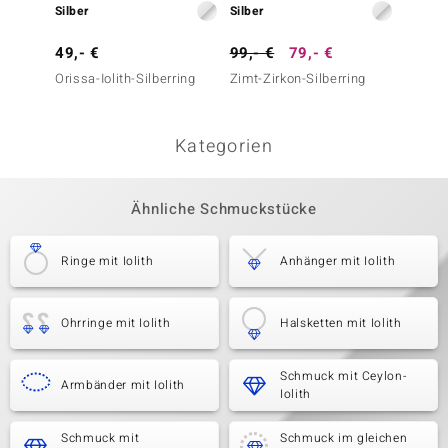
Silber
Silber
Silber
49,- €
99,- €
79,- €
49,- 
Orissa-Iolith-Silberring
Zimt-Zirkon-Silberring
Ceylon-
Kategorien
Ähnliche Schmuckstücke
Ringe mit Iolith
Anhänger mit Iolith
Ohrringe mit Iolith
Halsketten mit Iolith
Schmuck mit Ceylon-
Armbänder mit Iolith
Iolith
Schmuck mit
Schmuck im gleichen