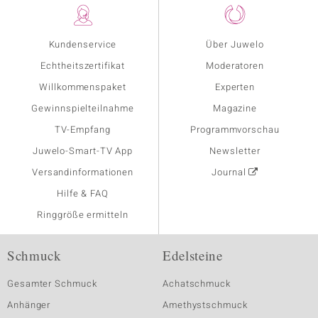
Kundenservice
Über Juwelo
Echtheitszertifikat
Moderatoren
Willkommenspaket
Experten
Gewinnspielteilnahme
Magazine
TV-Empfang
Programmvorschau
Juwelo-Smart-TV App
Newsletter
Versandinformationen
Journal
Hilfe & FAQ
Ringgröße ermitteln
Schmuck
Edelsteine
Gesamter Schmuck
Achatschmuck
Anhänger
Amethystschmuck