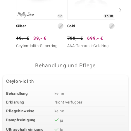
17
17-18
Silber
Gold
Silber
49,- €
39,- €
799,- €
699,- €
99,- 
Ceylon-Iolith-Silberring
AAA-Tansanit-Goldring
Tansani
Behandlung und Pflege
Ceylon-Iolith
Behandlung
keine
Erklärung
Nicht verfügbar
Pflegehinweise
keine
Dampfreinigung
ja
Ultraschallreinigung
ja