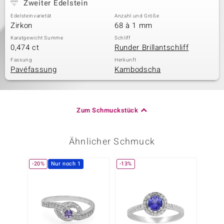
Zweiter Edelstein
Edelsteinvarietät
Anzahl und Größe
Zirkon
68 à 1 mm
Karatgewicht Summe
Schliff
0,474 ct
Runder Brillantschliff
Fassung
Herkunft
Pavéfassung
Kambodscha
Zum Schmuckstück
Ähnlicher Schmuck
-20%
Nur noch 1
-13%