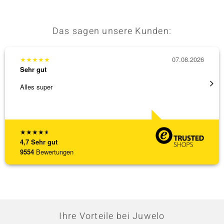
Das sagen unsere Kunden:
★
★
★
★
★
07.08.2026
★
★
★
Sehr gut
Sehr g
Alles super
Wunder
Steg is
[ weite
★
★
★
★
★
4,7
Sehr gut
9554
Bewertungen
Ihre Vorteile bei Juwelo