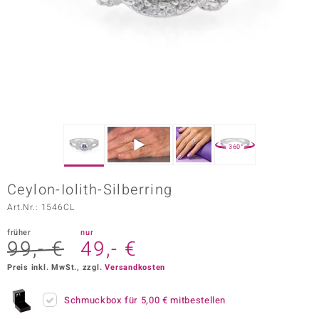
ors Edition
ana
Prince Designs
o
360°
Chic
Ceylon-Iolith-Silberring
insell
Art.Nr.: 1546CL
n Vogue
früher
nur
99,- €
49,- €
 Show
Preis inkl. MwSt., zzgl.
Versandkosten
o Paraíso
Schmuckbox für
5,00 €
mitbestellen
Classics