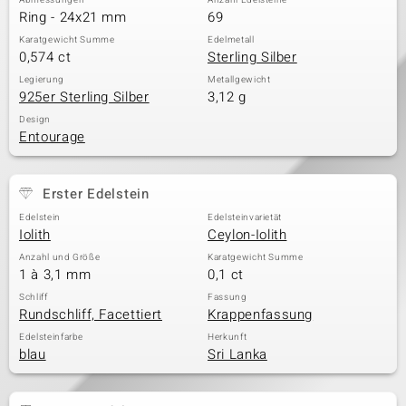
Abmessungen
Anzahl Edelsteine
Ring - 24x21 mm
69
Karatgewicht Summe
Edelmetall
0,574 ct
Sterling Silber
Legierung
Metallgewicht
925er Sterling Silber
3,12 g
Design
Entourage
Erster Edelstein
Edelstein
Edelsteinvarietät
Iolith
Ceylon-Iolith
Anzahl und Größe
Karatgewicht Summe
1 à 3,1 mm
0,1 ct
Schliff
Fassung
Rundschliff, Facettiert
Krappenfassung
Edelsteinfarbe
Herkunft
blau
Sri Lanka