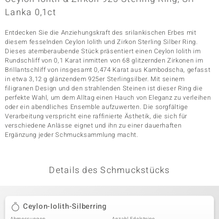
Lanka 0,1ct
Entdecken Sie die Anziehungskraft des srilankischen Erbes mit
& Classics
diesem fesselnden Ceylon Iolith und Zirkon Sterling Silber Ring.
Dieses atemberaubende Stück präsentiert einen Ceylon Iolith im
Minerale
Rundschliff von 0,1 Karat inmitten von 68 glitzernden Zirkonen im
Brillantschliff von insgesamt 0,474 Karat aus Kambodscha, gefasst
in etwa 3,12 g glänzendem 925er Sterlingsilber. Mit seinem
filigranen Design und den strahlenden Steinen ist dieser Ring die
perfekte Wahl, um dem Alltag einen Hauch von Eleganz zu verleihen
oder ein abendliches Ensemble aufzuwerten. Die sorgfältige
Verarbeitung verspricht eine raffinierte Ästhetik, die sich für
verschiedene Anlässe eignet und ihn zu einer dauerhaften
Ergänzung jeder Schmucksammlung macht.
Details des Schmuckstücks
Ceylon-Iolith-Silberring