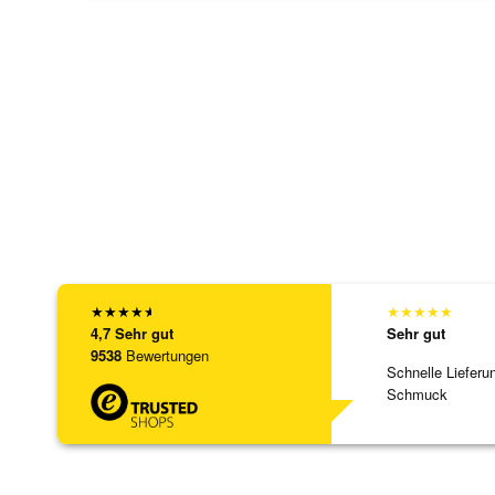
★
★
★
★
★
★
★
★
★
★
4,7
Sehr gut
Sehr gut
9538
Bewertungen
Schnelle Lieferu
Schmuck