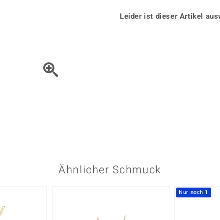
Onyx
Peridot
ns
♦ Silberhalsketten
TPC
Rhodolith
Spektro
Leider ist dieser Artikel aus
k
♦ Silberohrringe
Trends & Classics
Türkis
Turmal
♦ Silberanhänger
Vitale Minerale
n
Platinschmuck
Blau
Grün
Bewegen Sie das Schmuck
Ähnlicher Schmuck
Nur noch 1