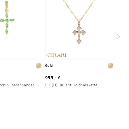
Gold
Gold
999,- €
999,-
rit-Silberanhänger
SI1 (H) Brillant-Goldhalskette
I1 (H) 