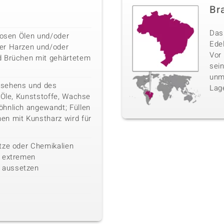
Bra
Das 
losen Ölen und/oder
Edel
er Harzen und/oder
Vor
d Brüchen mit gehärtetem
sei
unm
ssehens und des
Lag
 Öle, Kunststoffe, Wachse
hnlich angewandt; Füllen
en mit Kunstharz wird für
tze oder Chemikalien
n extremen
 aussetzen