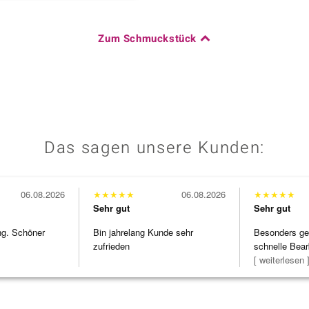
Zum Schmuckstück
Das sagen unsere Kunden:
06.08.2026
★
★
★
★
★
06.08.2026
★
★
★
★
★
Sehr gut
Sehr gut
ng. Schöner
Bin jahrelang Kunde sehr
Besonders gef
zufrieden
schnelle Bear
Bearbeitun
[ weiterlesen 