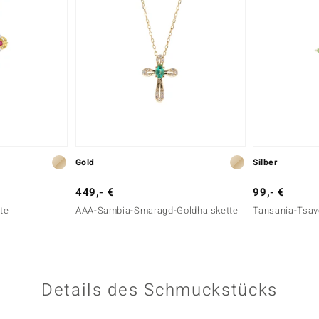
Gold
Silber
449,- €
99,- €
tte
AAA-Sambia-Smaragd-Goldhalskette
Tansania-Tsavo
Details des Schmuckstücks