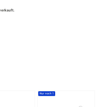
Perle
Ringgröße ermitteln
lith
Spinell
verkauft.
in
Zirkon
Gelb
Nur noch 1
-13%