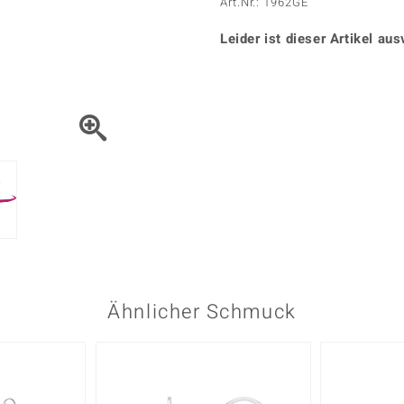
Onyx
Peridot
Art.Nr.: 1962GE
ns
♦ Silberhalsketten
TPC
Rhodolith
Spektro
k
♦ Silberohrringe
Leider ist dieser Artikel aus
Trends & Classics
Türkis
Turmal
♦ Silberanhänger
Vitale Minerale
n
Platinschmuck
Blau
Grün
Ähnlicher Schmuck