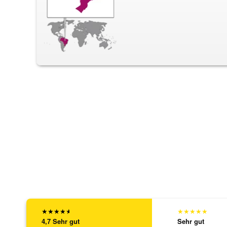
★
★
★
★
★
★
★
★
★
★
4,7
Sehr gut
Sehr gut