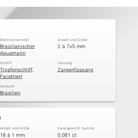
Edelsteinvarietät
Anzahl und Größe
Brasilianischer
2 à 7x5 mm
Aquamarin
Schliff
Fassung
Tropfenschliff,
Zargenfassung
Facettiert
Herkunft
Brasilien
n
Anzahl und Größe
Karatgewicht Summe
18 à 1 mm
0,081 ct