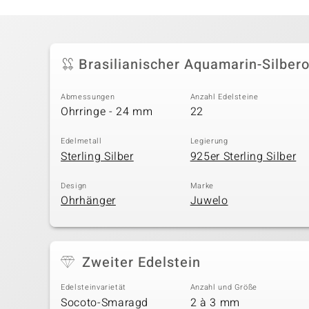
Brasilianischer Aquamarin-Silber
Abmessungen
Anzahl Edelsteine
Ohrringe - 24 mm
22
Edelmetall
Legierung
Sterling Silber
925er Sterling Silber
Design
Marke
Ohrhänger
Juwelo
Zweiter Edelstein
Edelsteinvarietät
Anzahl und Größe
Socoto-Smaragd
2 à 3 mm