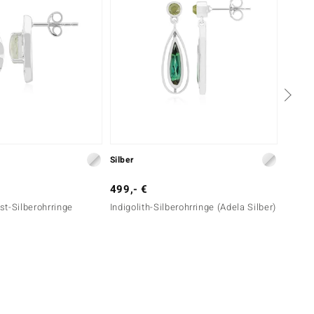
Silber
Silber
499,- €
149,-
t-Silberohrringe
Indigolith-Silberohrringe (Adela Silber)
Nicht 