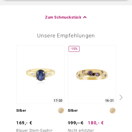
Zum Schmuckstück
Unsere Empfehlungen
-10%
-30%
17-20
16-21
Silber
Silber
Silber
169,- €
199,- €
180,- €
99,- 
Blauer Stern-Saphir-
Nicht erhitzter
Russis