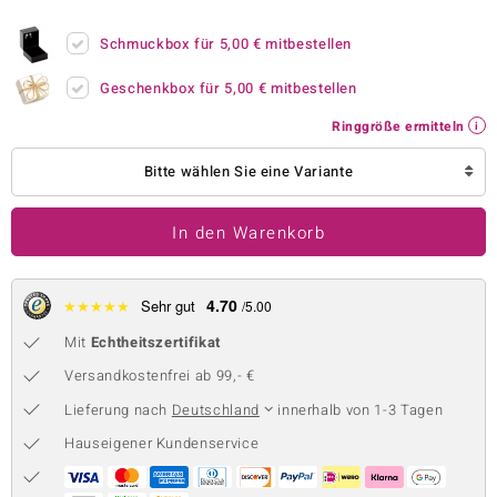
 JUWELO
Schmuckbox für
5,00 €
mitbestellen
remonti
Geschenkbox für
5,00 €
mitbestellen
uca
Ringgröße ermitteln
no Collection
Bitte wählen Sie eine Variante
ENTS BY DE MELO
In den Warenkorb
va
otenier
4.70
★
★
★
★
★
Sehr gut
/5.00
Mit
Echtheitszertifikat
 1894 Collection
Versandkostenfrei ab 99,- €
Lieferung nach
Deutschland
innerhalb von 1-3 Tagen
ana
Hauseigener Kundenservice