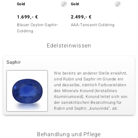
Gold
Gold
Gold
Edelsteinvarietät
Anzahl und Größe
Zirkon
8 à 1 mm
1.699,- €
2.499,- €
999,-
Karatgewicht Summe
Schliff
0,05 ct
Rundschliff
Blauer Ceylon-Saphir-
AAA-Tansanit-Goldring
Blauer
Goldring
Goldri
Fassung
Herkunft
Krappenfassung
Kambodscha
Edelsteinwissen
Saphir
Wie bereits an anderer Stelle erwähnt,
sind Rubin und Saphir im Grunde ein
und dasselbe, nämlich Farbvarietäten
des Minerals Korund (kristallines
Aluminiumoxid). Korund leitet sich von
der sanskritischen Bezeichnung für
Rubin und Saphir, „kuruvinda“, ab.
Behandlung und Pflege