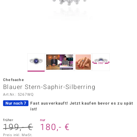
ors Edition
ana
Prince Designs
o
360°
Chic
Chefsache
insell
Blauer Stern-Saphir-Silberring
Art.Nr.: 5267WQ
n Vogue
Nur noch 7
Fast ausverkauft!
Jetzt kaufen bevor es zu spät
 Show
ist!
o Paraíso
früher
nur
199,- €
180,- €
Classics
Preis inkl. MwSt.