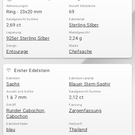
Abmessungen
Anzahl Edelsteine
Ring - 23x20 mm
69
Karatgewicht Summe
Edelmetall
2,69 ct
Sterling Silber
Legierung
Metallgewicht
925er Sterling Silber
2,24 g
Design
Marke
Entourage
Chefsache
Erster Edelstein
Edelstein
Edelsteinvarietät
Saphir
Blauer Stern-Saphir
Anzahl und Größe
Karatgewicht Summe
1 à 7 mm
2,12 ct
Schliff
Fassung
Runder Cabochon,
Zargenfassung
Cabochon
Edelsteinfarbe
Herkunft
blau
Thailand