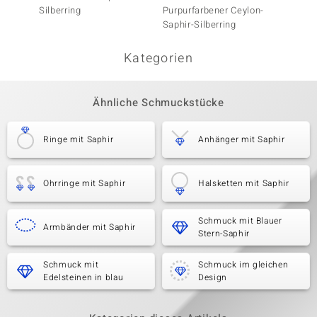
Silberring
Purpurfarbener Ceylon-
Silberr
Saphir-Silberring
Kategorien
Ähnliche Schmuckstücke
Ringe mit Saphir
Anhänger mit Saphir
Ohrringe mit Saphir
Halsketten mit Saphir
Schmuck mit Blauer
Armbänder mit Saphir
Stern-Saphir
Schmuck mit
Schmuck im gleichen
Edelsteinen in blau
Design