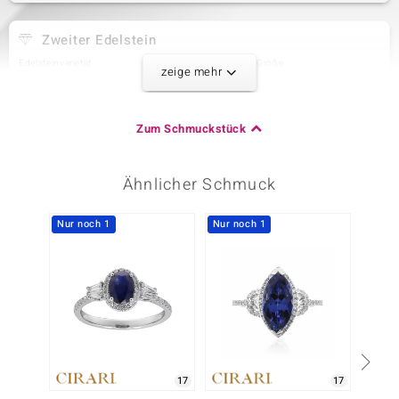
Zweiter Edelstein
Edelsteinvarietät
Anzahl und Größe
zeige mehr
Zirkon
24 à 1,2 mm
Karatgewicht Summe
Schliff
0,26 ct
Rundschliff
Zum Schmuckstück
Fassung
Herkunft
Krappenfassung
Kambodscha
Ähnlicher Schmuck
Dritter Edelstein
Nur noch 1
Nur noch 1
Edelsteinvarietät
Anzahl und Größe
Zirkon
36 à 1,1 mm
Karatgewicht Summe
Schliff
0,26 ct
Rundschliff
Fassung
Herkunft
Krappenfassung
Kambodscha
17
17
Vierter Edelstein