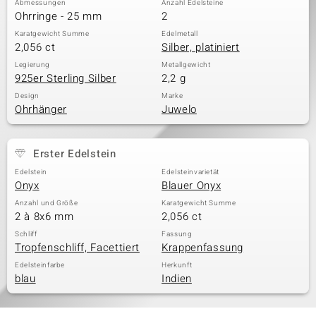
Abmessungen
Anzahl Edelsteine
Ohrringe - 25 mm
2
Karatgewicht Summe
Edelmetall
2,056 ct
Silber, platiniert
& Classics
Legierung
Metallgewicht
925er Sterling Silber
2,2 g
Minerale
Design
Marke
Ohrhänger
Juwelo
Erster Edelstein
Edelstein
Edelsteinvarietät
Onyx
Blauer Onyx
Anzahl und Größe
Karatgewicht Summe
2 à 8x6 mm
2,056 ct
Schliff
Fassung
Tropfenschliff, Facettiert
Krappenfassung
Edelsteinfarbe
Herkunft
blau
Indien