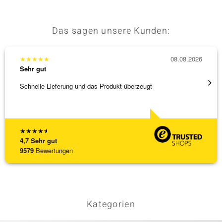
Das sagen unsere Kunden:
★
★
★
★
★
08.08.2026
★
★
★
Sehr gut
Sehr g
Schnelle Lieferung und das Produkt überzeugt
Immer 
★
★
★
★
★
4,7
Sehr gut
9579
Bewertungen
Kategorien