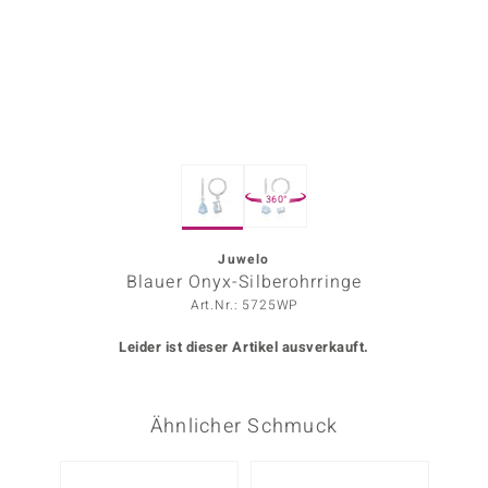
ors Edition
ana
Prince Designs
360°
o
Chic
Juwelo
Blauer Onyx-Silberohrringe
insell
Art.Nr.: 5725WP
n Vogue
Leider ist dieser Artikel ausverkauft.
 Show
Ähnlicher Schmuck
o Paraíso
Classics