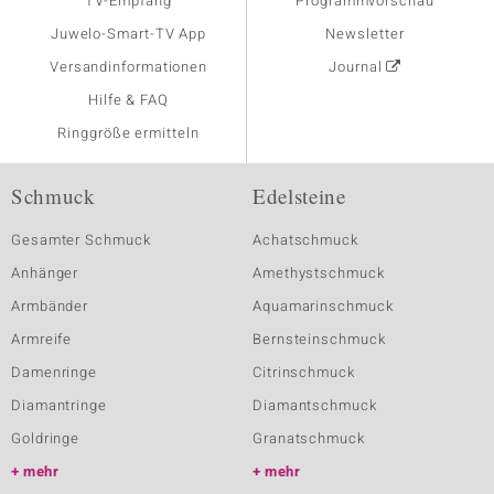
TV-Empfang
Programmvorschau
Juwelo-Smart-TV App
Newsletter
Versandinformationen
Journal
Hilfe & FAQ
Ringgröße ermitteln
Schmuck
Edelsteine
Gesamter Schmuck
Achatschmuck
Anhänger
Amethystschmuck
Armbänder
Aquamarinschmuck
Armreife
Bernsteinschmuck
Damenringe
Citrinschmuck
Diamantringe
Diamantschmuck
Goldringe
Granatschmuck
mehr
mehr