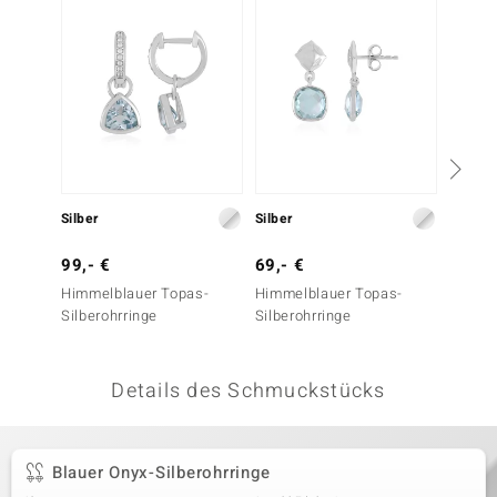
 JUWELO
remonti
uca
no Collection
ENTS BY DE MELO
Silber
Silber
Silber
va
99,- €
69,- €
59,- 
Himmelblauer Topas-
Himmelblauer Topas-
Himmel
otenier
Silberohrringe
Silberohrringe
Silbero
 1894 Collection
Details des Schmuckstücks
ana
Blauer Onyx-Silberohrringe