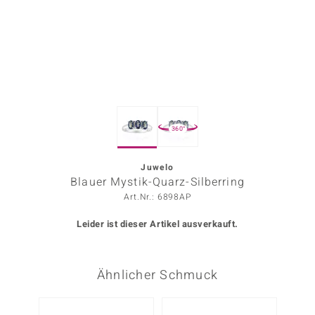
ors Edition
ana
Prince Designs
360°
o
Chic
Juwelo
Blauer Mystik-Quarz-Silberring
insell
Art.Nr.: 6898AP
n Vogue
Leider ist dieser Artikel ausverkauft.
 Show
Ähnlicher Schmuck
o Paraíso
Classics