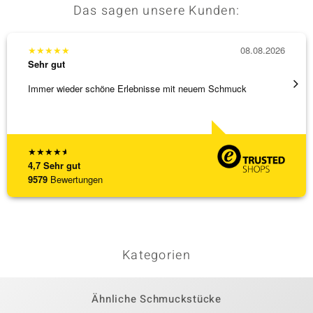
Das sagen unsere Kunden:
★
★
★
★
★
08.08.2026
★
★
★
Sehr gut
Sehr g
Immer wieder schöne Erlebnisse mit neuem Schmuck
Schöne
★
★
★
★
★
4,7
Sehr gut
9579
Bewertungen
Kategorien
Ähnliche Schmuckstücke