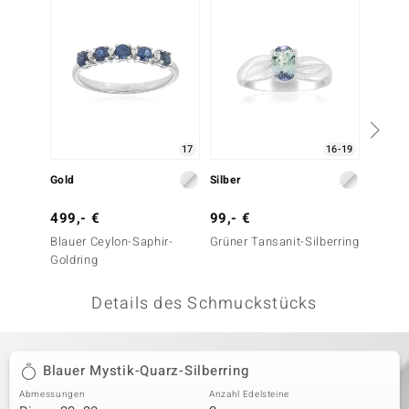
 JUWELO
remonti
uca
no Collection
17
16-19
ENTS BY DE MELO
Gold
Silber
Gold
va
499,- €
99,- €
1.299
Blauer Ceylon-Saphir-
Grüner Tansanit-Silberring
Blauer
otenier
Goldring
Goldri
 1894 Collection
Details des Schmuckstücks
ana
Blauer Mystik-Quarz-Silberring
Abmessungen
Anzahl Edelsteine