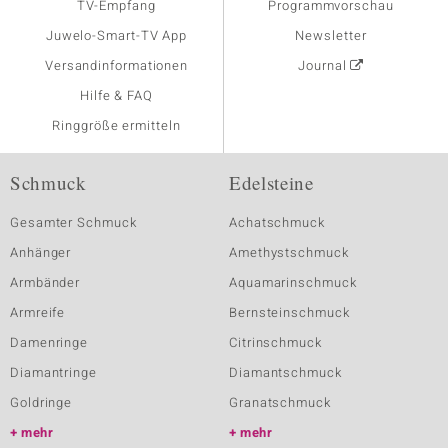
TV-Empfang
Programmvorschau
Juwelo-Smart-TV App
Newsletter
Versandinformationen
Journal
Hilfe & FAQ
Ringgröße ermitteln
Schmuck
Edelsteine
Gesamter Schmuck
Achatschmuck
Anhänger
Amethystschmuck
Armbänder
Aquamarinschmuck
Armreife
Bernsteinschmuck
Damenringe
Citrinschmuck
Diamantringe
Diamantschmuck
Goldringe
Granatschmuck
mehr
mehr