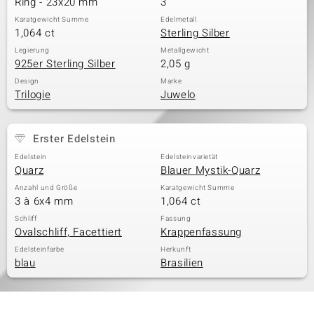
Ring - 23x20 mm
3
Karatgewicht Summe
Edelmetall
1,064 ct
Sterling Silber
& Classics
Legierung
Metallgewicht
925er Sterling Silber
2,05 g
Minerale
Design
Marke
Trilogie
Juwelo
Erster Edelstein
Edelstein
Edelsteinvarietät
Quarz
Blauer Mystik-Quarz
Anzahl und Größe
Karatgewicht Summe
3 à 6x4 mm
1,064 ct
Schliff
Fassung
Ovalschliff, Facettiert
Krappenfassung
Edelsteinfarbe
Herkunft
blau
Brasilien