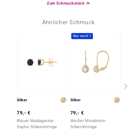
Zum Schmuckstück
Ähnlicher Schmuck
Nur noch 1
Silber
Silber
Silber
79,- €
79,- €
149,-
Blauer Madagaskar-
Weißer Mondstein-
Tansan
Saphir-Silberohrringe
Silberohrringe