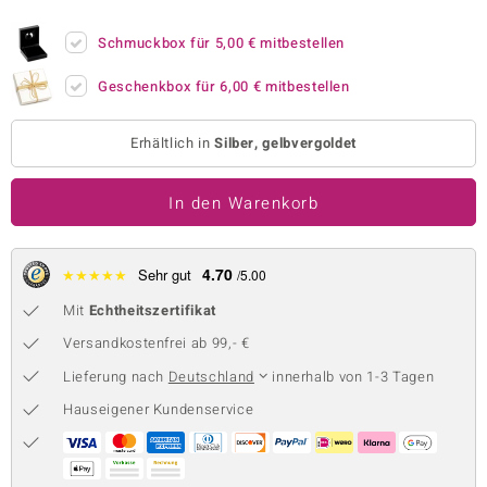
 JUWELO
Schmuckbox für
5,00 €
mitbestellen
remonti
Geschenkbox für
6,00 €
mitbestellen
uca
Erhältlich in
Silber, gelbvergoldet
no Collection
In den Warenkorb
ENTS BY DE MELO
va
4.70
★
★
★
★
★
Sehr gut
/5.00
otenier
Mit
Echtheitszertifikat
 1894 Collection
Versandkostenfrei ab 99,- €
Lieferung nach
Deutschland
innerhalb von 1-3 Tagen
Hauseigener Kundenservice
ana