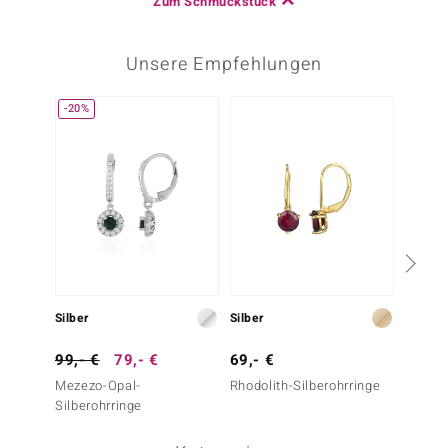
Zum Schmuckstück
Unsere Empfehlungen
-20%
Silber
Silber
Silber
99,- €
79,- €
69,- €
129,-
Mezezo-Opal-
Rhodolith-Silberohrringe
Weißer
Silberohrringe