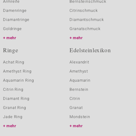
Armreife
Bernsteinschmuck
Damenringe
Citrinschmuck
Diamantringe
Diamantschmuck
Goldringe
Granatschmuck
mehr
mehr
Ringe
Edelsteinlexikon
Achat Ring
Alexandrit
Amethyst Ring
Amethyst
Aquamarin Ring
Aquamarin
Citrin Ring
Bernstein
Diamant Ring
Citrin
Granat Ring
Granat
Jade Ring
Mondstein
mehr
mehr