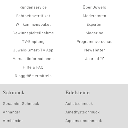
Kundenservice
Über Juwelo
Echtheitszertifikat
Moderatoren
Willkommenspaket
Experten
Gewinnspielteilnahme
Magazine
TV-Empfang
Programmvorschau
Juwelo-Smart-TV App
Newsletter
Versandinformationen
Journal
Hilfe & FAQ
Ringgröße ermitteln
Schmuck
Edelsteine
Gesamter Schmuck
Achatschmuck
Anhänger
Amethystschmuck
Armbänder
Aquamarinschmuck