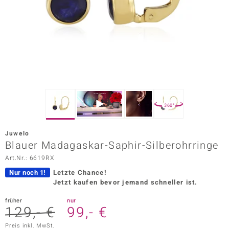
ors Edition
ana
Prince Designs
o
360°
Chic
Juwelo
insell
Blauer Madagaskar-Saphir-Silberohrringe
Art.Nr.: 6619RX
n Vogue
Nur noch 1!
Letzte Chance!
 Show
Jetzt kaufen bevor jemand schneller ist.
o Paraíso
früher
nur
129,- €
99,- €
Classics
Preis inkl. MwSt.