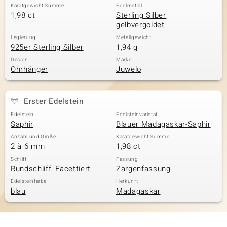
Karatgewicht Summe
Edelmetall
1,98 ct
Sterling Silber,
gelbvergoldet
Legierung
Metallgewicht
925er Sterling Silber
1,94 g
Design
Marke
Ohrhänger
Juwelo
Erster Edelstein
Edelstein
Edelsteinvarietät
Saphir
Blauer Madagaskar-Saphir
Anzahl und Größe
Karatgewicht Summe
2 à 6 mm
1,98 ct
Schliff
Fassung
Rundschliff, Facettiert
Zargenfassung
Edelsteinfarbe
Herkunft
blau
Madagaskar