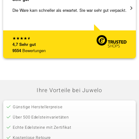
Die Ware kam schneller als erwartet. Sie war sehr gut verpackt.
Hatte 
Schmu
[ weite
★
★
★
★
★
4,7
Sehr gut
9554
Bewertungen
Ihre Vorteile bei Juwelo
Günstige Herstellerpreise
Über 500 Edelsteinvarietäten
Echte Edelsteine mit Zertifikat
Kostenlose Retoure