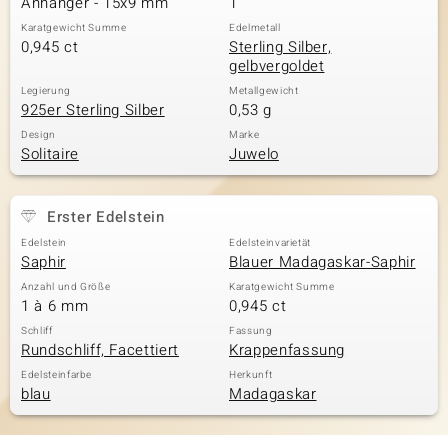
Anhänger - 15x9 mm
1
Karatgewicht Summe
Edelmetall
0,945 ct
Sterling Silber,
gelbvergoldet
& Classics
Legierung
Metallgewicht
925er Sterling Silber
0,53 g
Minerale
Design
Marke
Solitaire
Juwelo
Erster Edelstein
Edelstein
Edelsteinvarietät
Saphir
Blauer Madagaskar-Saphir
Anzahl und Größe
Karatgewicht Summe
1 à 6 mm
0,945 ct
Schliff
Fassung
Rundschliff, Facettiert
Krappenfassung
Edelsteinfarbe
Herkunft
blau
Madagaskar