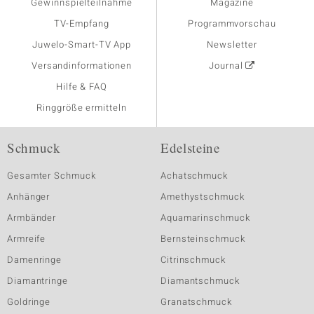
Gewinnspielteilnahme
Magazine
TV-Empfang
Programmvorschau
Juwelo-Smart-TV App
Newsletter
Versandinformationen
Journal
Hilfe & FAQ
Ringgröße ermitteln
Schmuck
Edelsteine
Gesamter Schmuck
Achatschmuck
Anhänger
Amethystschmuck
Armbänder
Aquamarinschmuck
Armreife
Bernsteinschmuck
Damenringe
Citrinschmuck
Diamantringe
Diamantschmuck
Goldringe
Granatschmuck