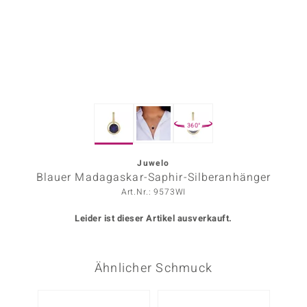
ors Edition
ana
Prince Designs
360°
o
Chic
Juwelo
Blauer Madagaskar-Saphir-Silberanhänger
insell
Art.Nr.: 9573WI
n Vogue
Leider ist dieser Artikel ausverkauft.
 Show
Ähnlicher Schmuck
o Paraíso
Classics