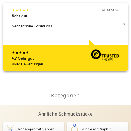
★
★
★
★
★
09.08.2026
★
★
★
Sehr gut
Sehr g
Sehr schöne Schmucks.
Anhäng
Omega
[ weite
★
★
★
★
★
4,7
Sehr gut
9607
Bewertungen
Kategorien
Ähnliche Schmuckstücke
Anhänger mit Saphir
Ringe mit Saphir