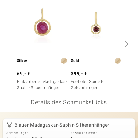
 JUWELO
remonti
uca
no Collection
ENTS BY DE MELO
Silber
Gold
Gold
va
69,- €
399,- €
199,-
Pinkfarbener Madagaskar-
Edelroter Spinell-
Blauer
otenier
Saphir-Silberanhänger
Goldanhänger
Goldan
 1894 Collection
Details des Schmuckstücks
ana
Blauer Madagaskar-Saphir-Silberanhänger
Abmessungen
Anzahl Edelsteine