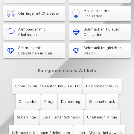
Halsketten mit
Ohrringe mit Chalzedon
Chalzedon
Armbänder mit
Schmuck mit Blauer
Chalzedon
Chalzedon
Schmuck mit
Schmuck im gleichen
Edelsteinen in blau
Design
Kategorien dieses Artikels
Schmuck online kaufen bei JUWELO
Edelsteinschmuck
Chalzedon
Ringe
Damenringe
Silberschmuck
Silberringe
Emaillierter Schmuck
Chalzedon Ringe
Schmuck mit blauen Edelsteinen
Letzte Chance bei Juwelo