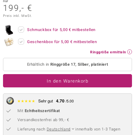
nur
199,- €
 JUWELO
Preis inkl. MwSt.
remonti
Schmuckbox für
5,00 €
mitbestellen
uca
Geschenkbox für
5,00 €
mitbestellen
no Collection
Ringgröße ermitteln
ENTS BY DE MELO
Erhältlich in
Ringgröße 17, Silber, platiniert
va
In den Warenkorb
otenier
 1894 Collection
4.70
★
★
★
★
★
Sehr gut
/5.00
Mit
Echtheitszertifikat
ana
Versandkostenfrei ab 99,- €
Lieferung nach
Deutschland
innerhalb von 1-3 Tagen