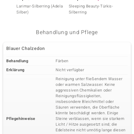
Larimar-Silberring (Adela
Sleeping Beauty-Türkis-
Sleepi
Silber)
Silberring
Silberr
Türkis)
Behandlung und Pflege
Blauer Chalzedon
Behandlung
Färben
Erklärung
Nicht verfügbar
Reinigung unter fließendem Wasser
oder warmen Salzwasser. Keine
aggressiven Chemikalien oder
Reinigungsflüssigkeiten,
insbesondere Bleichmittel oder
Säuren verwenden, die Oberfläche
könnte beschädigt werden. Einige
Pflegehinweise
Steine verblassen, wenn sie starkem
Licht / Hitze ausgesetzt sind; die
Edelsteine nicht unnötig lange diesen