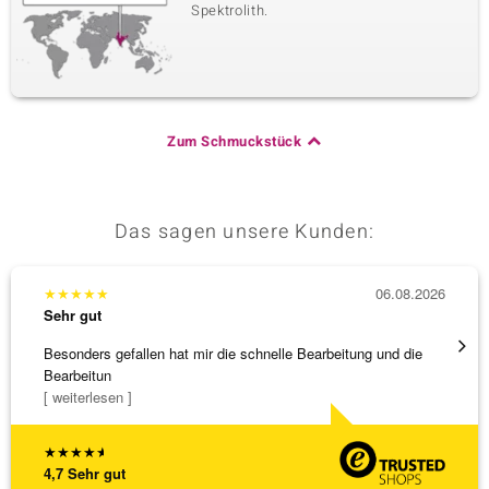
Spektrolith.
Zum Schmuckstück
Das sagen unsere Kunden:
★
★
★
★
★
06.08.2026
★
★
★
Sehr gut
Sehr g
Besonders gefallen hat mir die schnelle Bearbeitung und die
Schnel
Bearbeitun
[ weiterlesen ]
★
★
★
★
★
4,7
Sehr gut