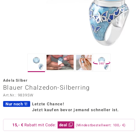
ors Edition
ana
Prince Designs
o
360°
Chic
Adela Silber
insell
Blauer Chalzedon-Silberring
Art.Nr.: 9839SW
n Vogue
Nur noch 1!
Letzte Chance!
 Show
Jetzt kaufen bevor jemand schneller ist.
o Paraíso
15,- €
Rabatt mit Code:
deal
(Mindestbestellwert: 100,- €)
Classics