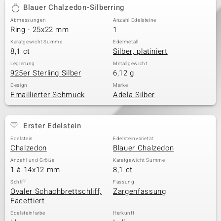
Blauer Chalzedon-Silberring
Abmessungen
Anzahl Edelsteine
Ring - 25x22 mm
1
Karatgewicht Summe
Edelmetall
8,1 ct
Silber, platiniert
Legierung
Metallgewicht
925er Sterling Silber
6,12 g
Design
Marke
Emaillierter Schmuck
Adela Silber
Erster Edelstein
Edelstein
Edelsteinvarietät
Chalzedon
Blauer Chalzedon
Anzahl und Größe
Karatgewicht Summe
1 à 14x12 mm
8,1 ct
Schliff
Fassung
Ovaler Schachbrettschliff,
Zargenfassung
Facettiert
Edelsteinfarbe
Herkunft