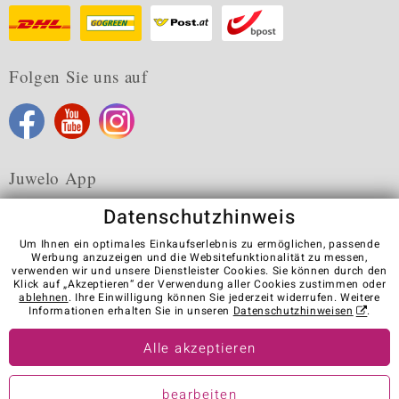
Folgen Sie uns auf
Juwelo App
Datenschutzhinweis
Um Ihnen ein optimales Einkaufserlebnis zu ermöglichen, passende
Werbung anzuzeigen und die Websitefunktionalität zu messen,
verwenden wir und unsere Dienstleister Cookies. Sie können durch den
Karriere
AGB
Datenschutz
Cookies
Impressum
Klick auf „Akzeptieren“ der Verwendung aller Cookies zustimmen oder
Kontakt
Vertrag widerrufen
ablehnen
. Ihre Einwilligung können Sie jederzeit widerrufen. Weitere
Informationen erhalten Sie in unseren
Datenschutzhinweisen
.
Visit our stores in other countries:
Alle akzeptieren
© Juwelo Deutschland GmbH (ein Tochterunternehmen der elumeo
bearbeiten