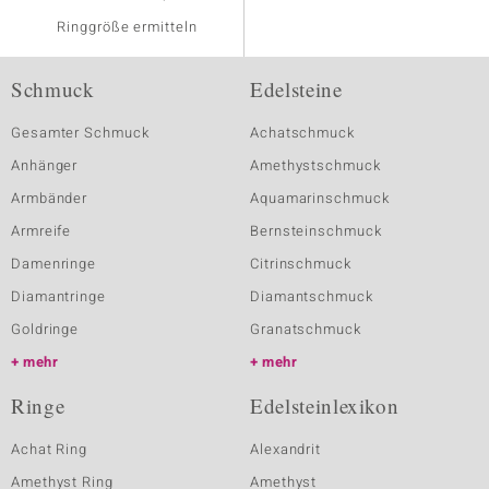
Ringgröße ermitteln
Schmuck
Edelsteine
Gesamter Schmuck
Achatschmuck
Anhänger
Amethystschmuck
Armbänder
Aquamarinschmuck
Armreife
Bernsteinschmuck
Damenringe
Citrinschmuck
Diamantringe
Diamantschmuck
Goldringe
Granatschmuck
mehr
mehr
Ringe
Edelsteinlexikon
Achat Ring
Alexandrit
Amethyst Ring
Amethyst