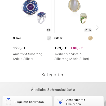
20
16-17
Silber
Silber
Silber
129,- €
199,- €
180,- €
149,-
Amethyst-Silberring
Weißer Mondstein-
Himmel
(Adela Silber)
Silberring (Adela Silber)
Silberr
Kategorien
Ähnliche Schmuckstücke
Anhänger mit
Ringe mit Chalzedon
Chalzedon