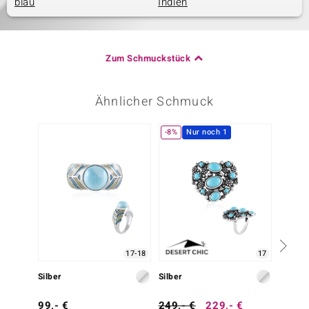
blau
Indien
Zum Schmuckstück
Ähnlicher Schmuck
-8%
Nur noch 1
17-18
17
Silber
Silber
Silber
99,- €
249,- €
229,- €
99,- 