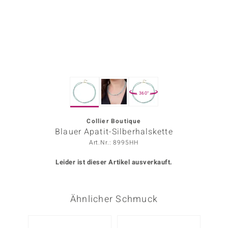
ors Edition
ana
Prince Designs
360°
o
Chic
Collier Boutique
Blauer Apatit-Silberhalskette
insell
Art.Nr.: 8995HH
n Vogue
Leider ist dieser Artikel ausverkauft.
 Show
Ähnlicher Schmuck
o Paraíso
Classics