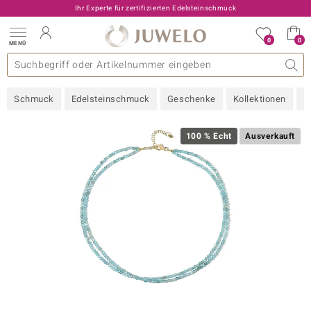
Ihr Experte für zertifizierten Edelsteinschmuck
0
0
MENÜ
llektionen
elsteine
eine A - Z
uckart
TV-Angebote
Design
Beliebte Edelsteine
Allgemeines
Edelmetal
Interessantes
Edelsteine nach Farbe
Juwelo
Ringgröße
Ratgeber
Schmuck
Edelsteinschmuck
Geschenke
Kollektionen
N
old
ilber
100 % Echt
Ausverkauft
i
 Classic
 with Love
rong
che