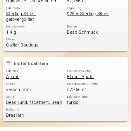
Halskette - ca. 45-50 cm
57,756 ct
Edelmetall
Legierung
Sterling Silber,
925er Sterling Silber
gelbvergoldet
& Classics
Metallgewicht
Design
1,4 g
Bead-Schmuck
Minerale
Marke
Collier Boutique
Erster Edelstein
Edelstein
Edelsteinvarietät
Apatit
Blauer Apatit
Größe
Karatgewicht Summe
versch. mm
57,756 ct
Schliff
Edelsteinfarbe
Bead rund, facettiert, Bead
türkis
Herkunft
Brasilien