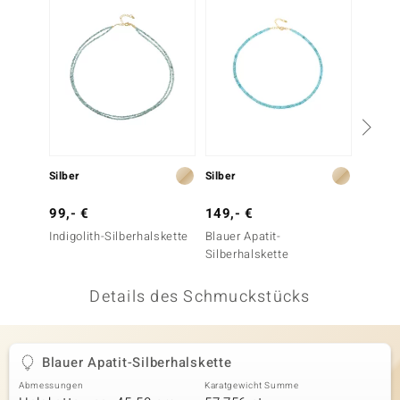
 JUWELO
remonti
uca
no Collection
ENTS BY DE MELO
Silber
Silber
Silber
va
99,- €
149,- €
299,-
Indigolith-Silberhalskette
Blauer Apatit-
Kolumb
otenier
Silberhalskette
Smarag
 1894 Collection
Details des Schmuckstücks
ana
Blauer Apatit-Silberhalskette
Abmessungen
Karatgewicht Summe