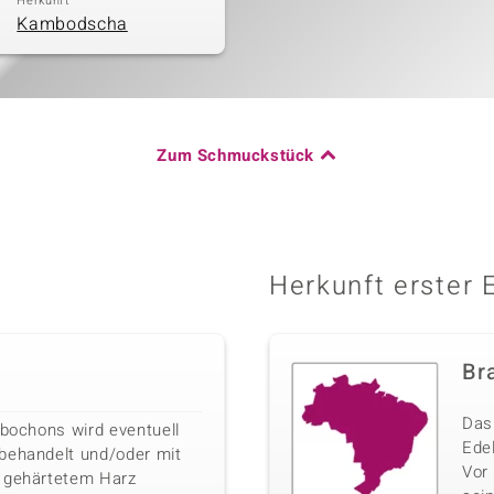
Herkunft
Kambodscha
Zum Schmuckstück
Herkunft erster 
Bra
Das 
abochons wird eventuell
Edel
behandelt und/oder mit
Vor
r gehärtetem Harz