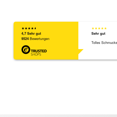
★
★
★
★
★
★
★
★
★
★
4,7
Sehr gut
Sehr gut
9524
Bewertungen
Tolles Schmuck