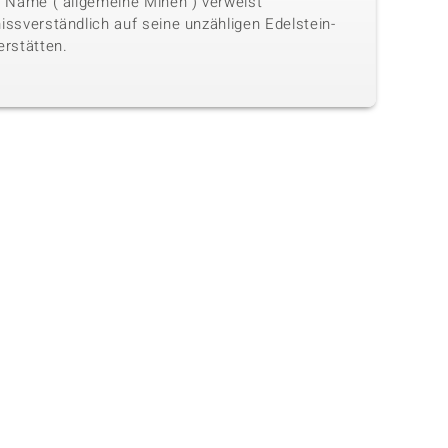
n Name ("allgemeine Minen") verweist
issverständlich auf seine unzähligen Edelstein-
erstätten.