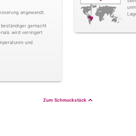
sei
unm
besserung angewandt.
Lag
n beständiger gemacht
ials wird verringert
mperaturen und
Zum Schmuckstück