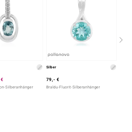
Silber
Silber
 €
79,- €
149,-
kon-Silberanhänger
Braldu-Fluorit-Silberanhänger
Amblyg