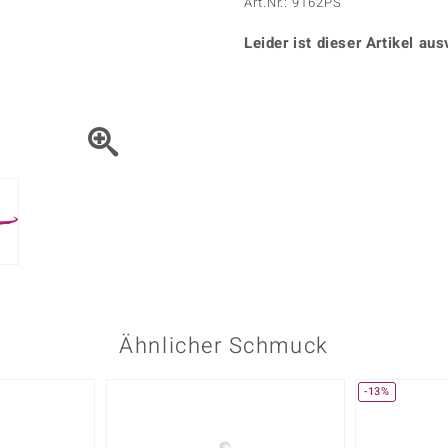
Onyx
Peridot
Art.Nr.: 9162PS
ns
♦ Silberhalsketten
TPC
Rhodolith
Spektro
k
♦ Silberohrringe
Leider ist dieser Artikel aus
Trends & Classics
Türkis
Turmal
♦ Silberanhänger
Vitale Minerale
n
Platinschmuck
Blau
Grün
Ähnlicher Schmuck
-13%