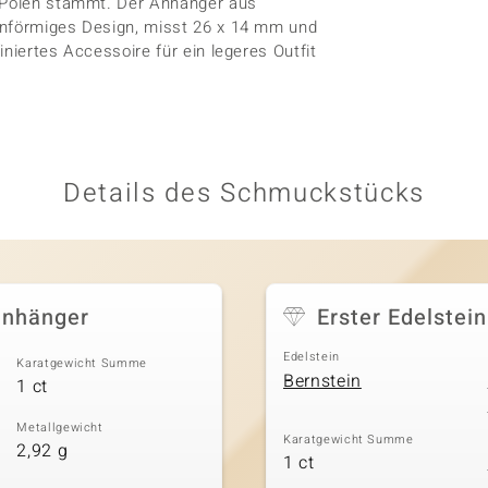
s Polen stammt. Der Anhänger aus
pfenförmiges Design, misst 26 x 14 mm und
finiertes Accessoire für ein legeres Outfit
Details des Schmuckstücks
ranhänger
Erster Edelstein
Edelstein
Karatgewicht Summe
Bernstein
1 ct
Metallgewicht
Karatgewicht Summe
2,92 g
1 ct