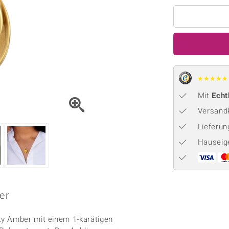
Onyx
Peridot
ns
♦ Silberhalsketten
TPC
Rhodolith
Spektro
k
♦ Silberohrringe
Trends & Classics
Türkis
Turmal
♦ Silberanhänger
Vitale Minerale
n
Platinschmuck
Blau
Grün
★
★
★
★
★
Mit
Echt
Versandk
Lieferu
Hauseig
er
ky Amber mit einem 1-karätigen