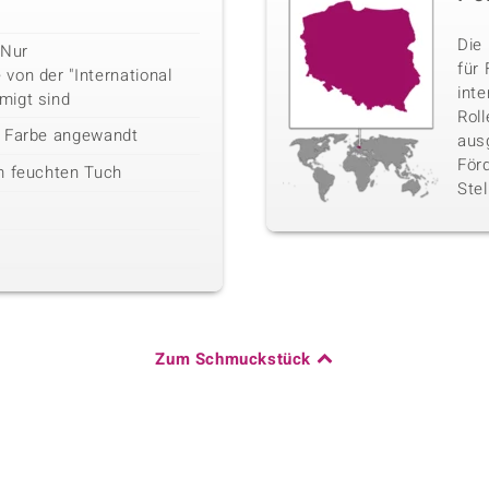
Die 
 Nur
für 
von der "International
inte
migt sind
Rol
r Farbe angewandt
aus
För
m feuchten Tuch
Stel
Zum Schmuckstück