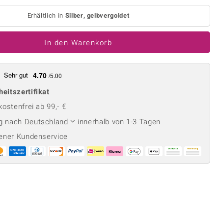
Perle
Ringgröße ermitteln
lith
Spinell
Erhältlich in
Silber, gelbvergoldet
in
Zirkon
In den Warenkorb
Gelb
Sehr gut
4.70
/5.00
heitszertifikat
ostenfrei ab 99,- €
ng nach
Deutschland
innerhalb von 1-3 Tagen
ener Kundenservice