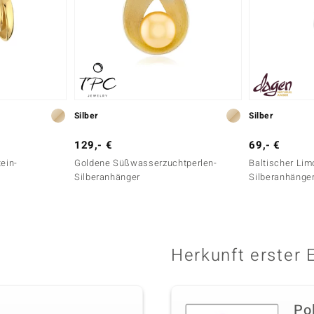
Silber
Silber
129,- €
69,- €
tein-
Goldene Süßwasserzuchtperlen-
Baltischer Lim
Silberanhänger
Silberanhänge
Herkunft erster 
Po