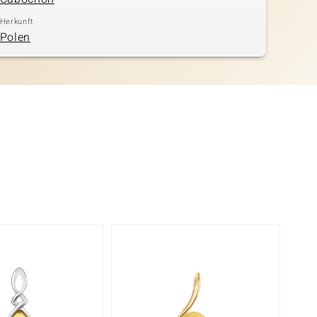
Herkunft
Polen
-13%