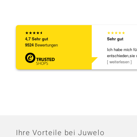
★
★
★
★
★
★
★
★
★
★
4,7
Sehr gut
Sehr gut
9524
Bewertungen
Ich habe mich fü
entschieden,sie 
[ weiterlesen ]
Ihre Vorteile bei Juwelo