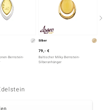
Silber
Silber
79,- €
149,-
onen-Bernstein-
Baltischer Milky-Bernstein-
Baltis
r
Silberanhänger
Silberr
Edelstein
len