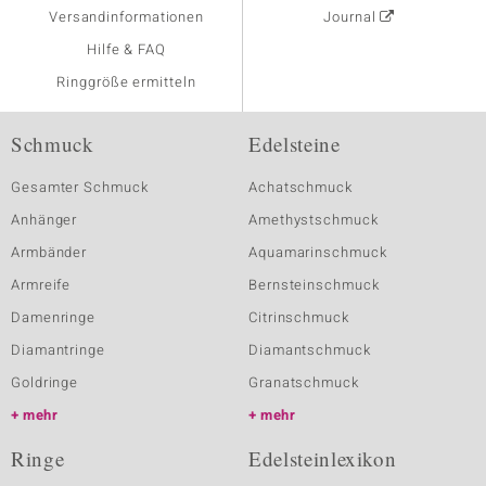
Versandinformationen
Journal
Hilfe & FAQ
Ringgröße ermitteln
Schmuck
Edelsteine
Gesamter Schmuck
Achatschmuck
Anhänger
Amethystschmuck
Armbänder
Aquamarinschmuck
Armreife
Bernsteinschmuck
Damenringe
Citrinschmuck
Diamantringe
Diamantschmuck
Goldringe
Granatschmuck
mehr
mehr
Ringe
Edelsteinlexikon