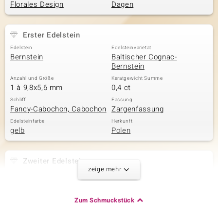
Florales Design
Dagen
& Classics
Erster Edelstein
Edelstein
Edelsteinvarietät
Minerale
Bernstein
Baltischer Cognac-
Bernstein
Anzahl und Größe
Karatgewicht Summe
1 à 9,8x5,6 mm
0,4 ct
Schliff
Fassung
Fancy-Cabochon, Cabochon
Zargenfassung
Edelsteinfarbe
Herkunft
gelb
Polen
Zweiter Edelstein
zeige mehr
Edelsteinvarietät
Anzahl und Größe
Baltischer Cognac-
1 à 9,8x5 mm
Bernstein
Zum Schmuckstück
Karatgewicht Summe
Schliff
0,415 ct
Fancy-Cabochon