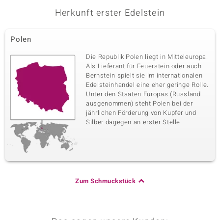
Fassung
Herkunft
Herkunft erster Edelstein
Zargenfassung
Polen
Polen
Dritter Edelstein
Die Republik Polen liegt in Mitteleuropa.
Edelsteinvarietät
Anzahl und Größe
Als Lieferant für Feuerstein oder auch
Baltischer Cognac-
1 à 9,6x4,4 mm
Bernstein spielt sie im internationalen
Bernstein
Edelsteinhandel eine eher geringe Rolle.
Karatgewicht Summe
Schliff
Unter den Staaten Europas (Russland
0,42 ct
Fancy-Cabochon
ausgenommen) steht Polen bei der
jährlichen Förderung von Kupfer und
Fassung
Herkunft
Zargenfassung
Silber dagegen an erster Stelle.
Polen
Vierter Edelstein
Edelsteinvarietät
Anzahl und Größe
Baltischer Cognac-
1 à 9,4x4,9 mm
Zum Schmuckstück
Bernstein
Karatgewicht Summe
Schliff
0,49 ct
Fancy-Cabochon
Fassung
Herkunft