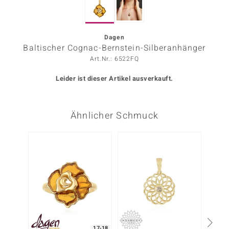
ors Edition
ana
Dagen
Baltischer Cognac-Bernstein-Silberanhänger
Art.Nr.: 6522FQ
Prince Designs
Leider ist dieser Artikel ausverkauft.
o
Ähnlicher Schmuck
Chic
insell
-47%
n Vogue
 Show
o Paraíso
Classics
17-18