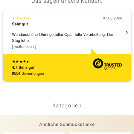
Das sagen unsere Kunden:
Zargenfassung
Polen
★
★
★
★
★
07.08.2026
★
★
★
Sehr gut
Sehr g
Wunderschöne Ohrringe,toller Opal, tolle Verarbeitung. Der
Eine V
Steg ist e
zu noc
[ weiterlesen ]
[ weite
★
★
★
★
★
4,7
Sehr gut
9554
Bewertungen
Kategorien
Ähnliche Schmuckstücke