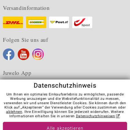
Versandinformation
Folgen Sie uns auf
Juwelo App
Datenschutzhinweis
Um Ihnen ein optimales Einkaufserlebnis zu ermöglichen, passende
Werbung anzuzeigen und die Websitefunktionalität zu messen,
verwenden wir und unsere Dienstleister Cookies. Sie können durch den
Karriere
AGB
Datenschutz
Cookies
Impressum
Klick auf „Akzeptieren“ der Verwendung aller Cookies zustimmen oder
Kontakt
Vertrag widerrufen
ablehnen
. Ihre Einwilligung können Sie jederzeit widerrufen. Weitere
Informationen erhalten Sie in unseren
Datenschutzhinweisen
.
Visit our stores in other countries:
Alle akzeptieren