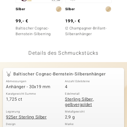
 JUWELO
Silber
Silber
Silber
remonti
99,- €
199,- €
149,-
Baltischer Cognac-
I2 Champagner-Brillant-
Schwar
uca
Bernstein-Silberring
Silberanhänger
Silber
no Collection
Details des Schmuckstücks
ENTS BY DE MELO
va
Baltischer Cognac-Bernstein-Silberanhänger
otenier
Abmessungen
Anzahl Edelsteine
Anhänger - 30x19 mm
4
 1894 Collection
Karatgewicht Summe
Edelmetall
1,725 ct
Sterling Silber,
gelbvergoldet
ana
Legierung
Metallgewicht
925er Sterling Silber
2,9 g
Design
Marke