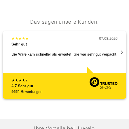
Das sagen unsere Kunden:
★
★
★
★
★
07.08.2026
★
★
★
Sehr gut
Sehr g
Die Ware kam schneller als erwartet. Sie war sehr gut verpackt.
Hatte 
Schmu
[ weite
★
★
★
★
★
4,7
Sehr gut
9554
Bewertungen
Ihre Vorteile bei Juwelo