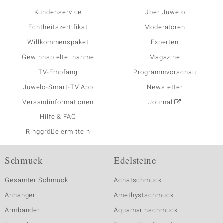
Kundenservice
Über Juwelo
Echtheitszertifikat
Moderatoren
Willkommenspaket
Experten
Gewinnspielteilnahme
Magazine
TV-Empfang
Programmvorschau
Juwelo-Smart-TV App
Newsletter
Versandinformationen
Journal
Hilfe & FAQ
Ringgröße ermitteln
Schmuck
Edelsteine
Gesamter Schmuck
Achatschmuck
Anhänger
Amethystschmuck
Armbänder
Aquamarinschmuck