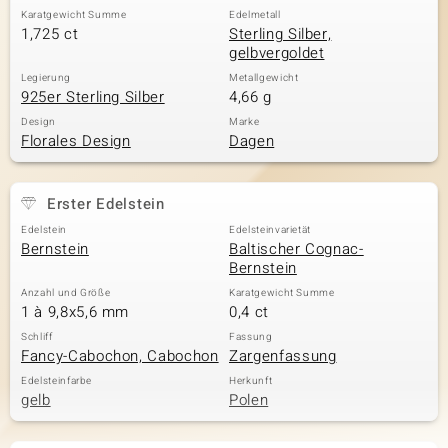
Karatgewicht Summe
Edelmetall
1,725 ct
Sterling Silber,
gelbvergoldet
Legierung
Metallgewicht
925er Sterling Silber
4,66 g
Design
Marke
Florales Design
Dagen
Erster Edelstein
Edelstein
Edelsteinvarietät
Bernstein
Baltischer Cognac-
Bernstein
Anzahl und Größe
Karatgewicht Summe
1 à 9,8x5,6 mm
0,4 ct
Schliff
Fassung
Fancy-Cabochon, Cabochon
Zargenfassung
Edelsteinfarbe
Herkunft
gelb
Polen