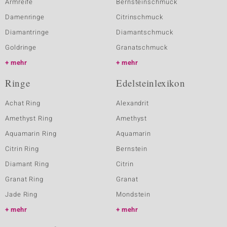
Armreife
Bernsteinschmuck
Damenringe
Citrinschmuck
Diamantringe
Diamantschmuck
Goldringe
Granatschmuck
mehr
mehr
Ringe
Edelsteinlexikon
Achat Ring
Alexandrit
Amethyst Ring
Amethyst
Aquamarin Ring
Aquamarin
Citrin Ring
Bernstein
Diamant Ring
Citrin
Granat Ring
Granat
Jade Ring
Mondstein
mehr
mehr