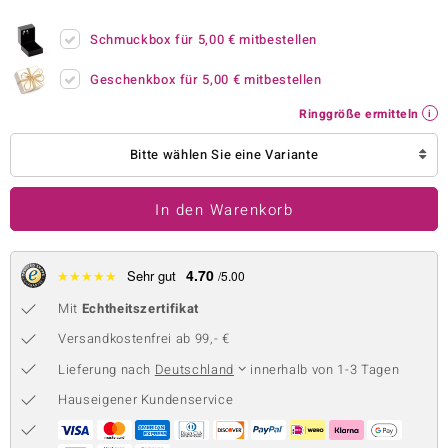
 JUWELO
Schmuckbox für
5,00 €
mitbestellen
remonti
Geschenkbox für
5,00 €
mitbestellen
uca
Ringgröße ermitteln
no Collection
Bitte wählen Sie eine Variante
ENTS BY DE MELO
In den Warenkorb
va
otenier
4.70
★
★
★
★
★
Sehr gut
/5.00
Mit
Echtheitszertifikat
 1894 Collection
Versandkostenfrei ab 99,- €
Lieferung nach
Deutschland
innerhalb von 1-3 Tagen
ana
Hauseigener Kundenservice