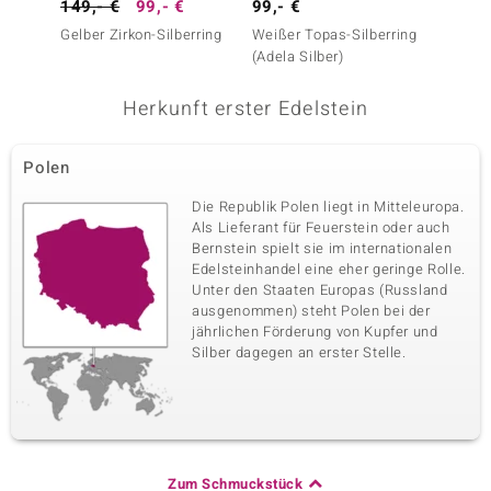
149,- €
99,- €
99,- €
99,- 
Edelsteinvarietät
Anzahl und Größe
Gelber Zirkon-Silberring
Weißer Topas-Silberring
Baltis
Baltischer Cognac-
1 à 9,4x4,9 mm
(Adela Silber)
Bernste
Bernstein
Karatgewicht Summe
Schliff
Herkunft erster Edelstein
0,49 ct
Fancy-Cabochon
Fassung
Herkunft
Zargenfassung
Polen
Polen
Die Republik Polen liegt in Mitteleuropa.
Als Lieferant für Feuerstein oder auch
Bernstein spielt sie im internationalen
Edelsteinhandel eine eher geringe Rolle.
Unter den Staaten Europas (Russland
ausgenommen) steht Polen bei der
jährlichen Förderung von Kupfer und
Silber dagegen an erster Stelle.
Zum Schmuckstück