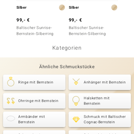
Silber
Silber
Silber
99,- €
99,- €
149,-
Baltischer Sunrise-
Baltischer Sunrise-
Edelste
Bernstein-Silberring
Bernstein-Silberring
Kategorien
Ähnliche Schmuckstücke
Ringe mit Bernstein
Anhänger mit Bernstein
Halsketten mit
Ohrringe mit Bernstein
Bernstein
Armbänder mit
Schmuck mit Baltischer
Bernstein
Cognac-Bernstein