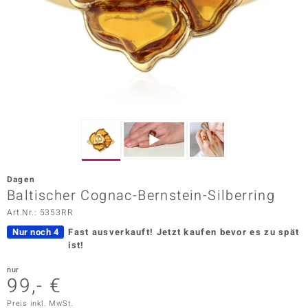
ors Edition
ana
Prince Designs
o
Chic
Dagen
insell
Baltischer Cognac-Bernstein-Silberring
Art.Nr.: 5353RR
n Vogue
Nur noch 4
Fast ausverkauft!
Jetzt kaufen bevor es zu spät
 Show
ist!
o Paraíso
nur
99,- €
Classics
Preis inkl. MwSt.