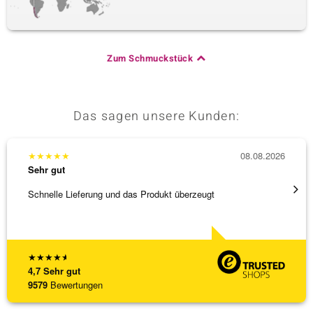
Zum Schmuckstück
Das sagen unsere Kunden:
★
★
★
★
★
08.08.2026
★
★
★
Sehr gut
Sehr g
Schnelle Lieferung und das Produkt überzeugt
Immer 
★
★
★
★
★
4,7
Sehr gut
9579
Bewertungen