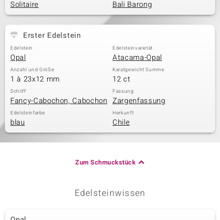
Solitaire
Bali Barong
& Classics
Erster Edelstein
Edelstein
Edelsteinvarietät
Minerale
Opal
Atacama-Opal
Anzahl und Größe
Karatgewicht Summe
1 à 23x12 mm
12 ct
Schliff
Fassung
Fancy-Cabochon, Cabochon
Zargenfassung
Edelsteinfarbe
Herkunft
blau
Chile
Zum Schmuckstück
Edelsteinwissen
Opal