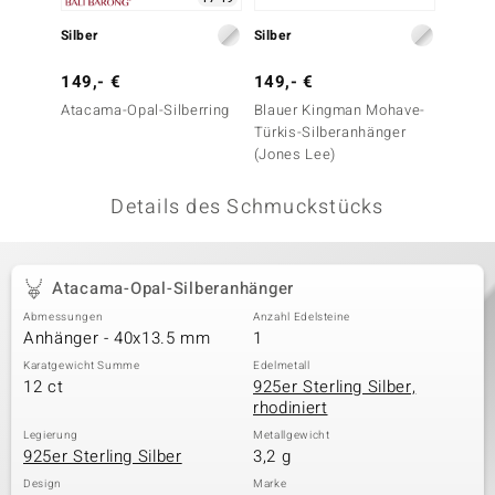
 JUWELO
Silber
Silber
Silber
remonti
149,- €
149,- €
299,-
Atacama-Opal-Silberring
Blauer Kingman Mohave-
Blauer
uca
Türkis-Silberanhänger
Türkis
(Jones Lee)
(Jones
no Collection
Details des Schmuckstücks
ENTS BY DE MELO
va
Atacama-Opal-Silberanhänger
otenier
Abmessungen
Anzahl Edelsteine
Anhänger - 40x13.5 mm
1
 1894 Collection
Karatgewicht Summe
Edelmetall
12 ct
925er Sterling Silber,
rhodiniert
ana
Legierung
Metallgewicht
925er Sterling Silber
3,2 g
Design
Marke