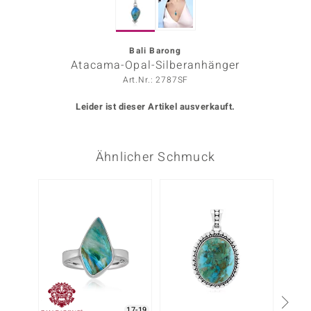
ors Edition
ana
Bali Barong
Atacama-Opal-Silberanhänger
Art.Nr.: 2787SF
Prince Designs
Leider ist dieser Artikel ausverkauft.
o
Ähnlicher Schmuck
Chic
insell
n Vogue
 Show
o Paraíso
Classics
17-19