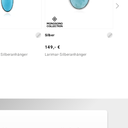
Silber
Silber
149,- €
79,- 
-Silberanhänger
Larimar-Silberanhänger
Grandi