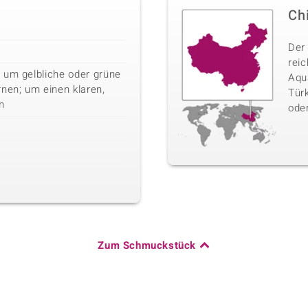
Ch
Der
rei
 um gelbliche oder grüne
Aqua
nen; um einen klaren,
Türk
n
oder
Zum Schmuckstück