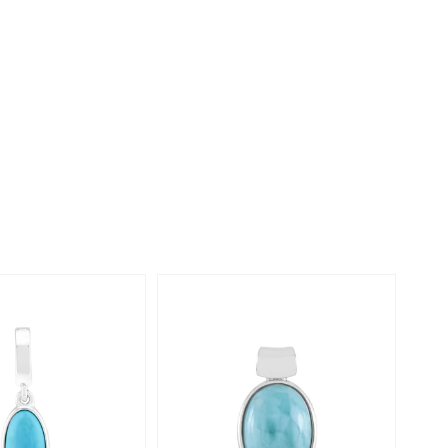
Perle
Ringgröße ermitteln
lith
Spinell
in
Zirkon
Gelb
-38%