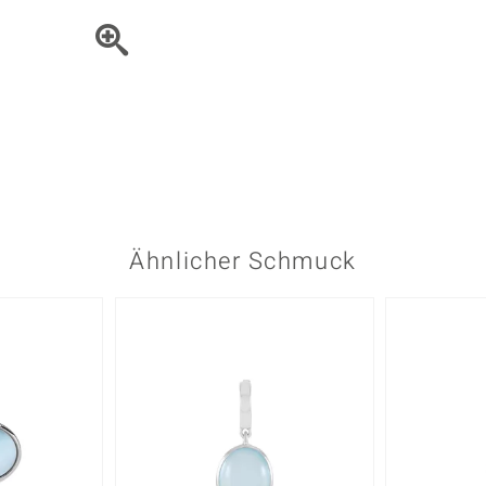
Onyx
Peridot
ns
♦ Silberhalsketten
TPC
Rhodolith
Spektro
k
♦ Silberohrringe
Trends & Classics
Türkis
Turmal
♦ Silberanhänger
Vitale Minerale
n
Platinschmuck
Blau
Grün
Ähnlicher Schmuck