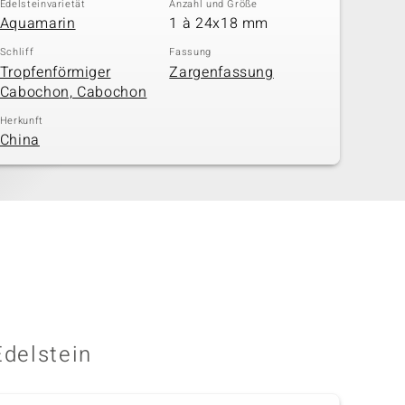
Edelsteinvarietät
Anzahl und Größe
Aquamarin
1 à 24x18 mm
Schliff
Fassung
Tropfenförmiger
Zargenfassung
Cabochon, Cabochon
Herkunft
China
Edelstein