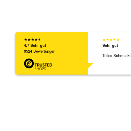
★
★
★
★
★
★
★
★
★
★
4,7
Sehr gut
Sehr gut
9524
Bewertungen
Tolles Schmuck