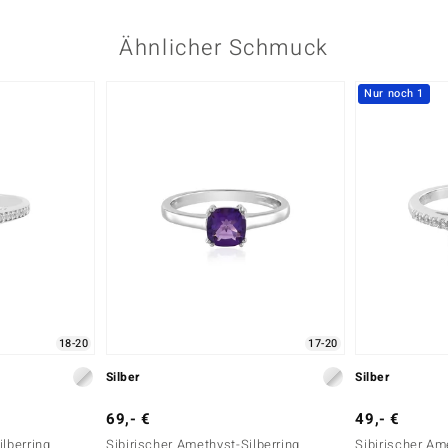
Ähnlicher Schmuck
Nur noch 1
18-20
17-20
Silber
Silber
69,- €
49,- €
ilberring
Sibirischer Amethyst-Silberring
Sibirischer Am