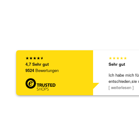
★
★
★
★
★
★
★
★
★
★
4,7
Sehr gut
Sehr gut
9524
Bewertungen
Ich habe mich fü
entschieden,sie 
[ weiterlesen ]