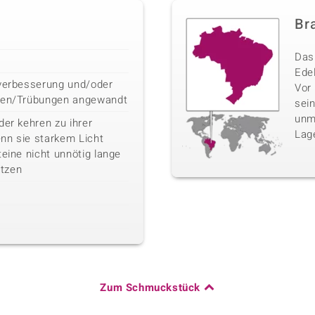
Bra
Das 
Edel
bverbesserung und/oder
Vor
iten/Trübungen angewandt
sei
unm
der kehren zu ihrer
Lag
nn sie starkem Licht
teine nicht unnötig lange
tzen
Zum Schmuckstück