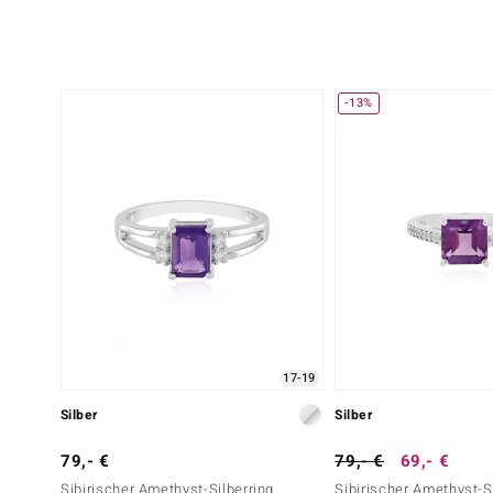
-13%
17-19
Silber
Silber
79,- €
79,- €
69,- €
Sibirischer Amethyst-Silberring
Sibirischer Amethyst-S