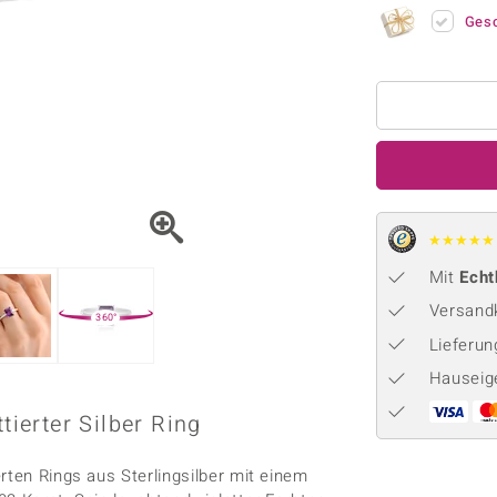
Onyx
Peridot
ns
♦ Silberhalsketten
TPC
Ges
Rhodolith
Spektro
k
♦ Silberohrringe
Trends & Classics
Türkis
Turmal
♦ Silberanhänger
Vitale Minerale
n
Platinschmuck
Blau
Grün
★
★
★
★
★
Mit
Echt
Versandk
360°
Lieferu
Hauseig
tierter Silber Ring
rten Rings aus Sterlingsilber mit einem