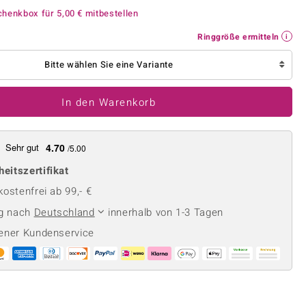
Perle
Ringgröße ermitteln
chenkbox für
5,00 €
mitbestellen
lith
Spinell
Ringgröße ermitteln
in
Zirkon
Bitte wählen Sie eine Variante
Gelb
In den Warenkorb
Sehr gut
4.70
/5.00
heitszertifikat
ostenfrei ab 99,- €
ng nach
Deutschland
innerhalb von 1-3 Tagen
ener Kundenservice