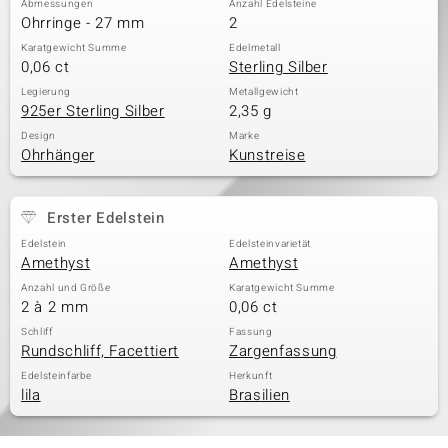
Abmessungen
Anzahl Edelsteine
Ohrringe - 27 mm
2
Karatgewicht Summe
Edelmetall
0,06 ct
Sterling Silber
& Classics
Legierung
Metallgewicht
925er Sterling Silber
2,35 g
Minerale
Design
Marke
Ohrhänger
Kunstreise
Erster Edelstein
Edelstein
Edelsteinvarietät
Amethyst
Amethyst
Anzahl und Größe
Karatgewicht Summe
2 à 2 mm
0,06 ct
Schliff
Fassung
Rundschliff, Facettiert
Zargenfassung
Edelsteinfarbe
Herkunft
lila
Brasilien