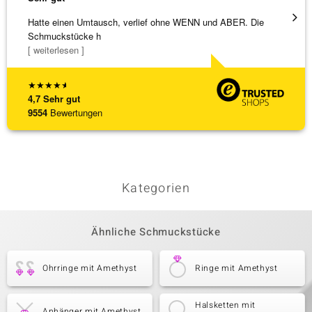
Hatte einen Umtausch, verlief ohne WENN und ABER. Die
Eine V
Schmuckstücke h
zu noc
[ weiterlesen ]
[ weite
★
★
★
★
★
4,7
Sehr gut
9554
Bewertungen
Kategorien
Ähnliche Schmuckstücke
Ohrringe mit Amethyst
Ringe mit Amethyst
Halsketten mit
Anhänger mit Amethyst