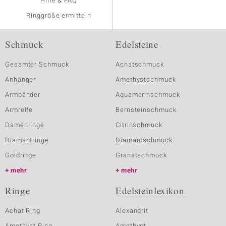
Hilfe & FAQ
Ringgröße ermitteln
Schmuck
Edelsteine
Gesamter Schmuck
Achatschmuck
Anhänger
Amethystschmuck
Armbänder
Aquamarinschmuck
Armreife
Bernsteinschmuck
Damenringe
Citrinschmuck
Diamantringe
Diamantschmuck
Goldringe
Granatschmuck
mehr
mehr
Ringe
Edelsteinlexikon
Achat Ring
Alexandrit
Amethyst Ring
Amethyst