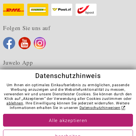
Folgen Sie uns auf
Juwelo App
Datenschutzhinweis
Um Ihnen ein optimales Einkaufserlebnis zu ermöglichen, passende
Werbung anzuzeigen und die Websitefunktionalität zu messen,
verwenden wir und unsere Dienstleister Cookies. Sie können durch den
Karriere
AGB
Datenschutz
Cookies
Impressum
Klick auf „Akzeptieren“ der Verwendung aller Cookies zustimmen oder
Kontakt
Vertrag widerrufen
ablehnen
. Ihre Einwilligung können Sie jederzeit widerrufen. Weitere
Informationen erhalten Sie in unseren
Datenschutzhinweisen
.
Visit our stores in other countries:
Alle akzeptieren
© Juwelo Deutschland GmbH (ein Tochterunternehmen der elumeo