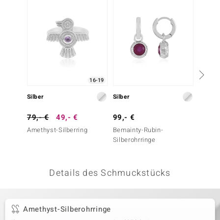
 JUWELO
remonti
uca
no Collection
16-19
ENTS BY DE MELO
Silber
Silber
Silber
va
79,- €
49,- €
99,- €
49,- 
Amethyst-Silberring
Bemainty-Rubin-
Amethy
otenier
Silberohrringe
 1894 Collection
Details des Schmuckstücks
ana
Amethyst-Silberohrringe