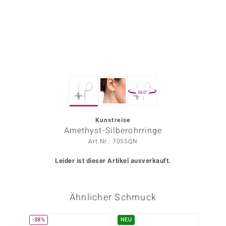
ors Edition
ana
Prince Designs
360°
o
Chic
Kunstreise
Amethyst-Silberohrringe
insell
Art.Nr.: 7055QN
n Vogue
Leider ist dieser Artikel ausverkauft.
 Show
Ähnlicher Schmuck
o Paraíso
Classics
-38%
NEU