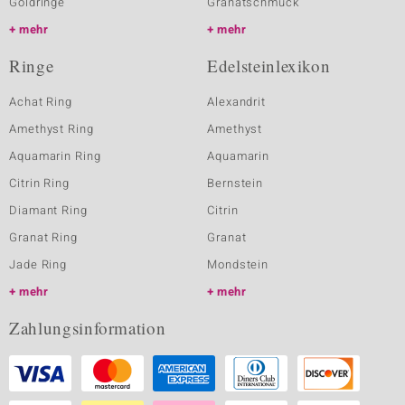
Goldringe
Granatschmuck
mehr
mehr
Ringe
Edelsteinlexikon
Achat Ring
Alexandrit
Amethyst Ring
Amethyst
Aquamarin Ring
Aquamarin
Citrin Ring
Bernstein
Diamant Ring
Citrin
Granat Ring
Granat
Jade Ring
Mondstein
mehr
mehr
Zahlungsinformation