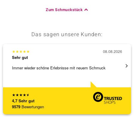
Zum Schmuckstück
Das sagen unsere Kunden:
★
★
★
★
★
08.08.2026
★
★
★
Sehr gut
Sehr g
Immer wieder schöne Erlebnisse mit neuem Schmuck
Schnel
★
★
★
★
★
4,7
Sehr gut
9579
Bewertungen