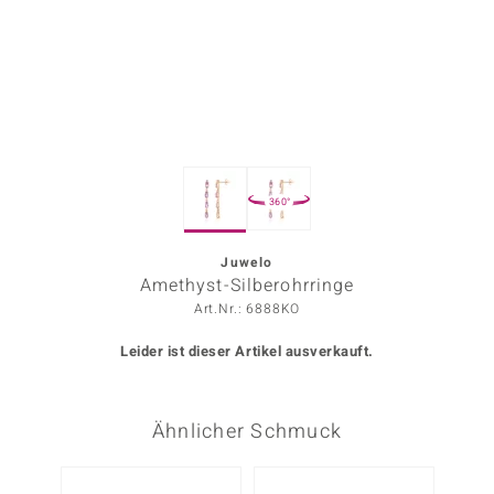
ors Edition
ana
Prince Designs
360°
o
Chic
Juwelo
Amethyst-Silberohrringe
insell
Art.Nr.: 6888KO
n Vogue
Leider ist dieser Artikel ausverkauft.
 Show
Ähnlicher Schmuck
o Paraíso
Classics