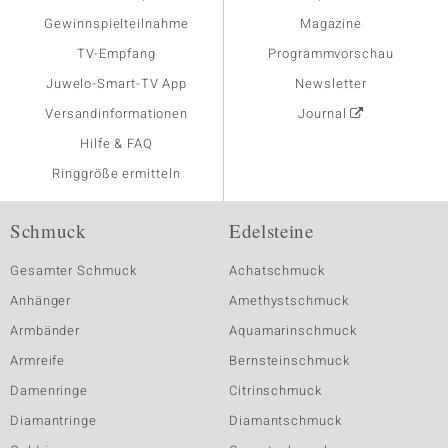
Gewinnspielteilnahme
Magazine
TV-Empfang
Programmvorschau
Juwelo-Smart-TV App
Newsletter
Versandinformationen
Journal
Hilfe & FAQ
Ringgröße ermitteln
Schmuck
Edelsteine
Gesamter Schmuck
Achatschmuck
Anhänger
Amethystschmuck
Armbänder
Aquamarinschmuck
Armreife
Bernsteinschmuck
Damenringe
Citrinschmuck
Diamantringe
Diamantschmuck