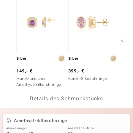
 JUWELO
remonti
uca
no Collection
ENTS BY DE MELO
Silber
Silber
Silber
va
149,- €
399,- €
199,-
Marokkanischer
Kunzit-Silberohrringe
Lavend
otenier
Amethyst-Silberohrringe
Silbero
 1894 Collection
Details des Schmuckstücks
ana
Amethyst-Silberohrringe
Abmessungen
Anzahl Edelsteine