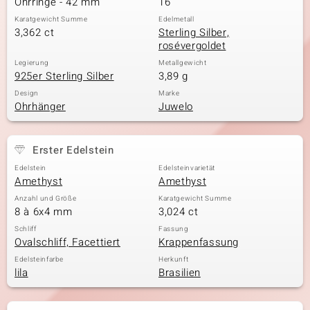
Ohrringe - 42 mm
16
Karatgewicht Summe
Edelmetall
3,362 ct
Sterling Silber,
rosévergoldet
& Classics
Legierung
Metallgewicht
925er Sterling Silber
3,89 g
Minerale
Design
Marke
Ohrhänger
Juwelo
Erster Edelstein
Edelstein
Edelsteinvarietät
Amethyst
Amethyst
Anzahl und Größe
Karatgewicht Summe
8 à 6x4 mm
3,024 ct
Schliff
Fassung
Ovalschliff, Facettiert
Krappenfassung
Edelsteinfarbe
Herkunft
lila
Brasilien