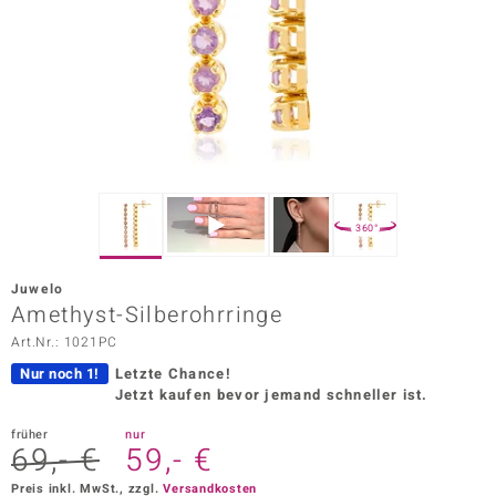
ors Edition
ana
Prince Designs
o
360°
Chic
Juwelo
insell
Amethyst-Silberohrringe
Art.Nr.: 1021PC
n Vogue
Nur noch 1!
Letzte Chance!
 Show
Jetzt kaufen bevor jemand schneller ist.
o Paraíso
früher
nur
69,- €
59,- €
Classics
Preis inkl. MwSt., zzgl.
Versandkosten