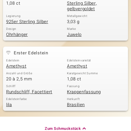
1,08 ct
Sterling Silber,
gelbvergoldet
Legierung
Metallgewicht
925er Sterling Silber
3,03 g
Design
Marke
Ohrhänger
Juwelo
Erster Edelstein
Edelstein
Edelsteinvarietät
Amethyst
Amethyst
Anzahl und Größe
Karatgewicht Summe
20 à 2,5 mm
1,08 ct
Schliff
Fassung
Rundschliff, Facettiert
Krappenfassung
Edelsteinfarbe
Herkunft
lila
Brasilien
Zum Schmuckstück