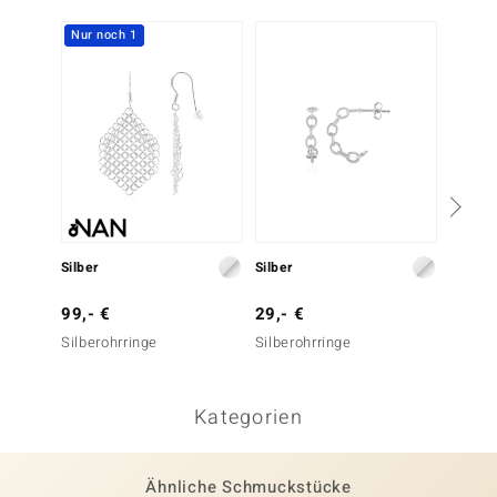
Nur noch 1
Silber
Silber
Silber
99,- €
29,- €
149,-
Silberohrringe
Silberohrringe
Sambia
Silbero
Kategorien
Ähnliche Schmuckstücke