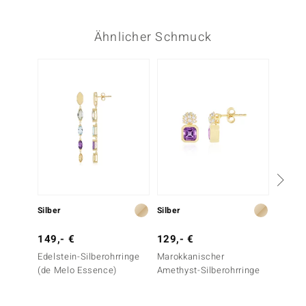
Ähnlicher Schmuck
Silber
Silber
Silber
149,- €
129,- €
99,- 
Edelstein-Silberohrringe
Marokkanischer
Amethy
(de Melo Essence)
Amethyst-Silberohrringe