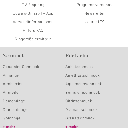
TV-Empfang
Programmvorschau
Juwelo-Smart-TV App
Newsletter
Versandinformationen
Journal
Hilfe & FAQ
Ringgröße ermitteln
Schmuck
Edelsteine
Gesamter Schmuck
Achatschmuck
Anhänger
Amethystschmuck
Armbänder
Aquamarinschmuck
Armreife
Bernsteinschmuck
Damenringe
Citrinschmuck
Diamantringe
Diamantschmuck
Goldringe
Granatschmuck
mehr
mehr