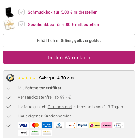
 JUWELO
Schmuckbox für
5,00 €
mitbestellen
remonti
Geschenkbox für
6,00 €
mitbestellen
uca
Erhältlich in
Silber, gelbvergoldet
no Collection
In den Warenkorb
ENTS BY DE MELO
va
4.70
★
★
★
★
★
Sehr gut
/5.00
otenier
Mit
Echtheitszertifikat
 1894 Collection
Versandkostenfrei ab 99,- €
Lieferung nach
Deutschland
innerhalb von 1-3 Tagen
Hauseigener Kundenservice
ana