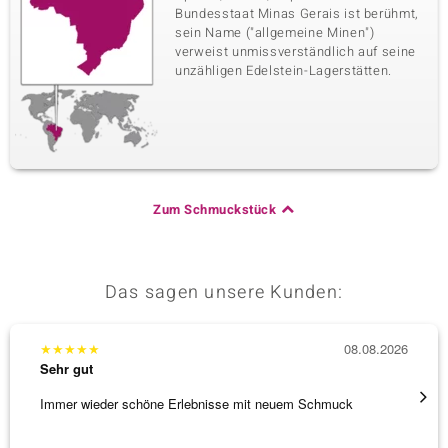
Bundesstaat Minas Gerais ist berühmt,
sein Name ("allgemeine Minen")
verweist unmissverständlich auf seine
unzähligen Edelstein-Lagerstätten.
Zum Schmuckstück
Das sagen unsere Kunden:
★
★
★
★
★
08.08.2026
★
★
★
Sehr gut
Sehr g
Immer wieder schöne Erlebnisse mit neuem Schmuck
Schöne