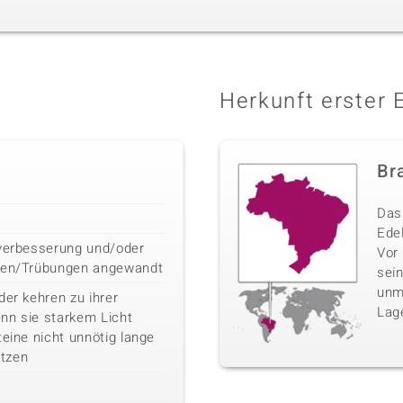
Herkunft erster 
Bra
Das 
Edel
bverbesserung und/oder
Vor
iten/Trübungen angewandt
sei
unm
der kehren zu ihrer
Lag
nn sie starkem Licht
teine nicht unnötig lange
tzen