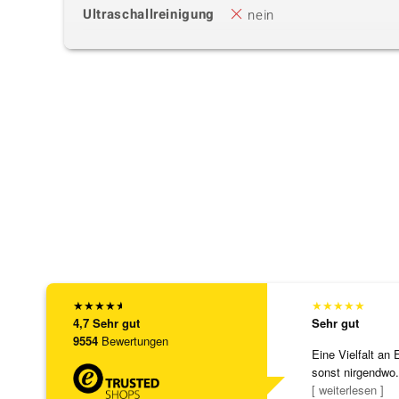
Ultraschallreinigung
nein
★
★
★
★
★
★
★
★
★
★
4,7
Sehr gut
Sehr gut
9554
Bewertungen
Eine Vielfalt an 
sonst nirgendwo.
zu noc
[ weiterlesen ]