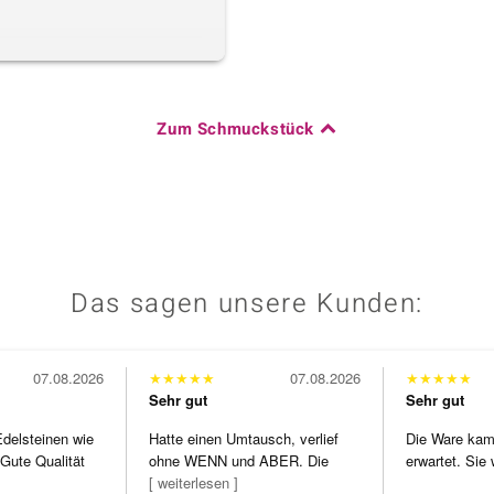
Zum Schmuckstück
Das sagen unsere Kunden:
07.08.2026
★
★
★
★
★
07.08.2026
★
★
★
★
★
Sehr gut
Sehr gut
Edelsteinen wie
Hatte einen Umtausch, verlief
Die Ware kam 
Gute Qualität
ohne WENN und ABER. Die
erwartet. Sie 
Schmuckstücke h
[ weiterlesen ]
verpackt.