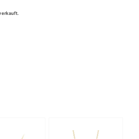
Perle
Ringgröße ermitteln
lith
Spinell
verkauft.
in
Zirkon
360° interaktiv
Gelb
stück mit der Maus in die gewünschte Position.