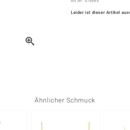
Onyx
Peridot
Art.Nr.: 4766RV
ns
♦ Silberhalsketten
TPC
Rhodolith
Spektro
k
♦ Silberohrringe
Leider ist dieser Artikel aus
Trends & Classics
Türkis
Turmal
♦ Silberanhänger
Vitale Minerale
n
Platinschmuck
Blau
Grün
Bewegen Sie das Schmuck
Ähnlicher Schmuck