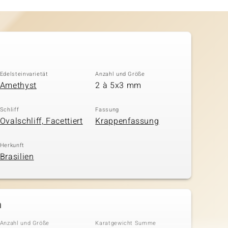
Edelsteinvarietät
Anzahl und Größe
Amethyst
2 à 5x3 mm
Schliff
Fassung
Ovalschliff, Facettiert
Krappenfassung
Herkunft
Brasilien
n
Anzahl und Größe
Karatgewicht Summe