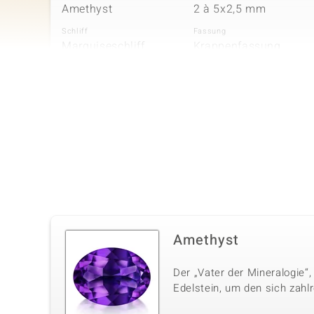
Amethyst
2 à 5x2,5 mm
Schliff
Fassung
Marquiseschliff
Krappenfassung
Vierter Edelstein
Edelsteinvarietät
Anzahl und Größe
Amethyst
6 à 4x2 mm
Schliff
Fassung
Marquiseschliff
Krappenfassung
Sechster Edelstein
Amethyst
Edelsteinvarietät
Anzahl und Größe
Der „Vater der Mineralogie“,
Amethyst
12 à versch. mm
Edelstein, um den sich zahl
Schliff
Fassung
Rundschliff
Krappenfassung