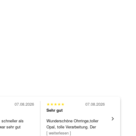
07.08.2026
★
★
★
★
★
07.08.2026
★
★
★
★
★
Sehr gut
Sehr gut
schneller als
Wunderschöne Ohrringe,toller
Alles supe
war sehr gut
Opal, tolle Verarbeitung. Der
Steg ist e
[ weiterlesen ]