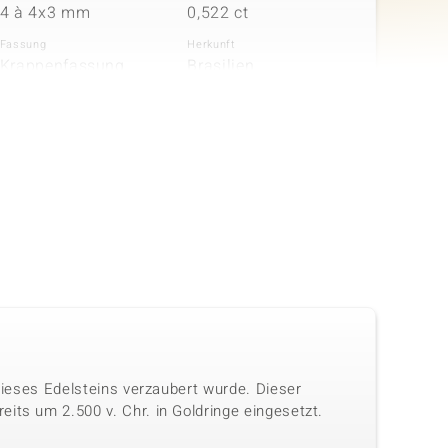
4 à 4x3 mm
0,522 ct
Fassung
Herkunft
Krappenfassung
Brasilien
in
Anzahl und Größe
Karatgewicht Summe
10 à 1,5 mm
0,198 ct
Fassung
Herkunft
Krappenfassung
Kambodscha
 dieses Edelsteins verzaubert wurde. Dieser
its um 2.500 v. Chr. in Goldringe eingesetzt.