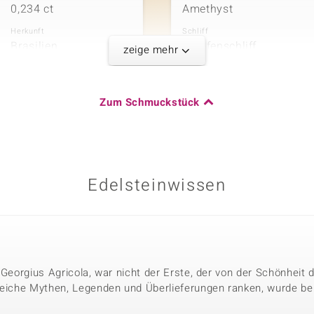
0,234 ct
Amethyst
Herkunft
Schliff
Brasilien
Tropfenschliff
zeige mehr
Fünfter Edelste
Zum Schmuckstück
Karatgewicht Summe
Edelsteinvarietät
0,359 ct
Zirkon
Herkunft
Schliff
Brasilien
Rundschliff
Edelsteinwissen
Karatgewicht Summe
 Georgius Agricola, war nicht der Erste, der von der Schönheit
0,594 ct
reiche Mythen, Legenden und Überlieferungen ranken, wurde bere
Herkunft
Brasilien