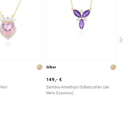
Silber
Silber
149,- €
499,-
llier
Sambia-Amethyst-Silbercollier (de
Tansan
Melo Essence)