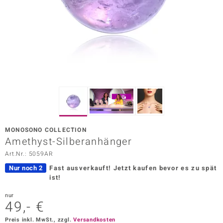
ors Edition
ana
Prince Designs
o
Chic
MONOSONO COLLECTION
insell
Amethyst-Silberanhänger
Art.Nr.: 5059AR
n Vogue
Nur noch 2
Fast ausverkauft!
Jetzt kaufen bevor es zu spät
 Show
ist!
o Paraíso
nur
49,- €
Classics
Preis inkl. MwSt., zzgl.
Versandkosten