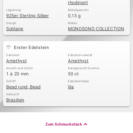
rhodiniert
Legierung
Metallgewicht
925er Sterling Silber
0,13 g
Design
Marke
Solitaire
MONOSONO COLLECTION
Erster Edelstein
Edelstein
Edelsteinvarietät
Amethyst
Amethyst
Anzahl und Größe
Karatgewicht Summe
1 à 20 mm
50 ct
Schliff
Edelsteinfarbe
Bead rund, Bead
lila
Herkunft
Brasilien
Zum Schmuckstück