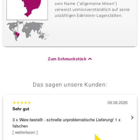
sein Name ("allgemeine Minen")
verweist unmissverständlich auf seine
unzähligen Edelstein-Lagerstätten.
Zum Schmuckstück
Das sagen unsere Kunden:
★
★
★
★
★
09.08.2026
★
★
★
Sehr gut
Sehr g
3 x Ware bestellt - schnelle unproblematische Lieferung! 1 x
Anhäng
falschen
Omega
[ weiterlesen ]
[ weite