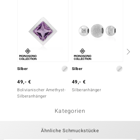
-43%
Silber
Silber
Silber
49,- €
49,- €
69,- 
Bolivianischer Amethyst-
Silberanhänger
Amethy
Silberanhänger
Kategorien
Ähnliche Schmuckstücke