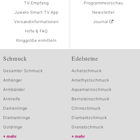
TV-Empfang
Programmvorschau
Juwelo-Smart-TV App
Newsletter
Versandinformationen
Journal
Hilfe & FAQ
Ringgröße ermitteln
Schmuck
Edelsteine
Gesamter Schmuck
Achatschmuck
Anhänger
Amethystschmuck
Armbänder
Aquamarinschmuck
Armreife
Bernsteinschmuck
Damenringe
Citrinschmuck
Diamantringe
Diamantschmuck
Goldringe
Granatschmuck
mehr
mehr