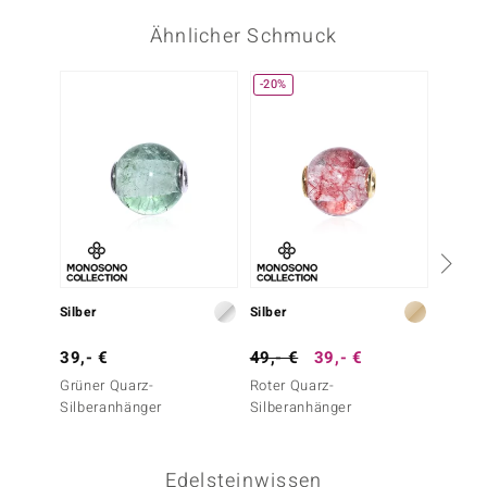
Ähnlicher Schmuck
-20%
-20%
Silber
Silber
Silber
39,- €
49,- €
39,- €
49,- 
Grüner Quarz-
Roter Quarz-
Purpur
Silberanhänger
Silberanhänger
Quarz-
Edelsteinwissen