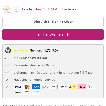
 JUWELO
Geschenkbox für
6,00 €
mitbestellen
remonti
Erhältlich in
Sterling Silber
uca
In den Warenkorb
no Collection
ENTS BY DE MELO
4.70
★
★
★
★
★
Sehr gut
/5.00
va
Mit
Echtheitszertifikat
otenier
Versandkostenfrei ab 99,- €
Lieferung nach
Deutschland
innerhalb von 1-3 Tagen
 1894 Collection
Hauseigener Kundenservice
ana