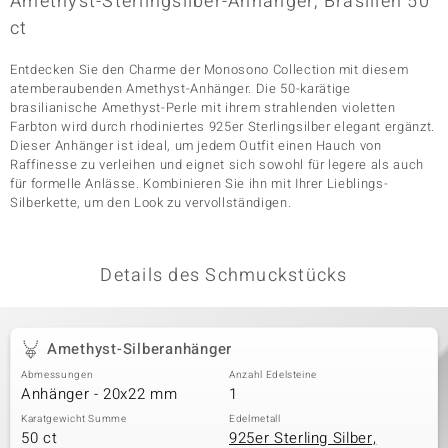
Amethyst-Sterlingsilber-Anhänger, Brasilien 50
ct
Entdecken Sie den Charme der Monosono Collection mit diesem
& Classics
atemberaubenden Amethyst-Anhänger. Die 50-karätige
brasilianische Amethyst-Perle mit ihrem strahlenden violetten
Minerale
Farbton wird durch rhodiniertes 925er Sterlingsilber elegant ergänzt.
Dieser Anhänger ist ideal, um jedem Outfit einen Hauch von
Raffinesse zu verleihen und eignet sich sowohl für legere als auch
für formelle Anlässe. Kombinieren Sie ihn mit Ihrer Lieblings-
Silberkette, um den Look zu vervollständigen.
Details des Schmuckstücks
Amethyst-Silberanhänger
Abmessungen
Anzahl Edelsteine
Anhänger - 20x22 mm
1
Karatgewicht Summe
Edelmetall
50 ct
925er Sterling Silber,