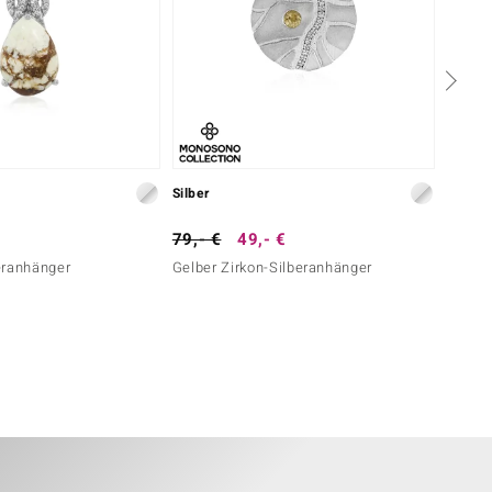
Silber
Silber
79,- €
49,- €
69,- 
eranhänger
Gelber Zirkon-Silberanhänger
Dendri