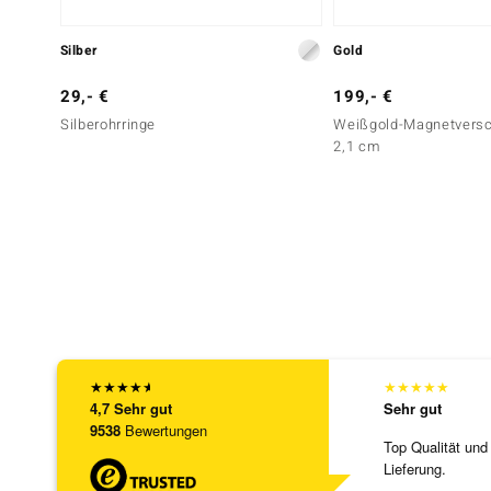
Silber
Gold
29,- €
199,- €
Silberohrringe
Weißgold-Magnetversch
2,1 cm
★
★
★
★
★
★
★
★
★
★
4,7
Sehr gut
Sehr gut
9538
Bewertungen
Top Qualität und
Lieferung.