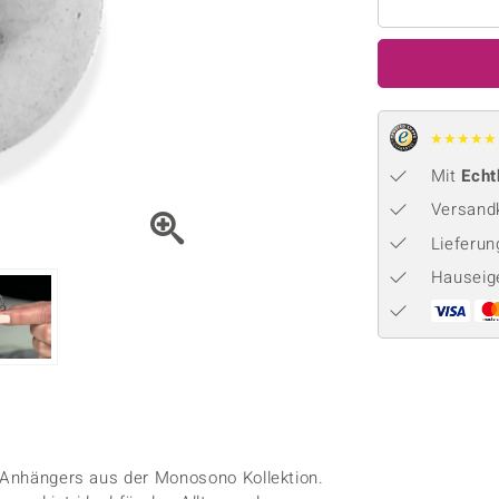
Onyx
Peridot
ns
♦ Silberhalsketten
TPC
Rhodolith
Spektro
k
♦ Silberohrringe
Trends & Classics
Türkis
Turmal
♦ Silberanhänger
Vitale Minerale
n
★
★
★
★
★
Platinschmuck
Blau
Grün
Mit
Echt
Versandk
Lieferu
Hauseig
r Anhängers aus der Monosono Kollektion.