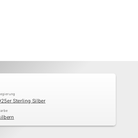
Legierung
925er Sterling Silber
Farbe
silbern