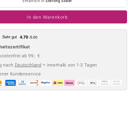
Perle
Erhältlich in
Sterling Silber
Ringgröße ermitteln
lith
Spinell
In den Warenkorb
in
Zirkon
Sehr gut
4.70
/5.00
Gelb
heitszertifikat
ostenfrei ab 99,- €
ng nach
Deutschland
innerhalb von 1-3 Tagen
ener Kundenservice