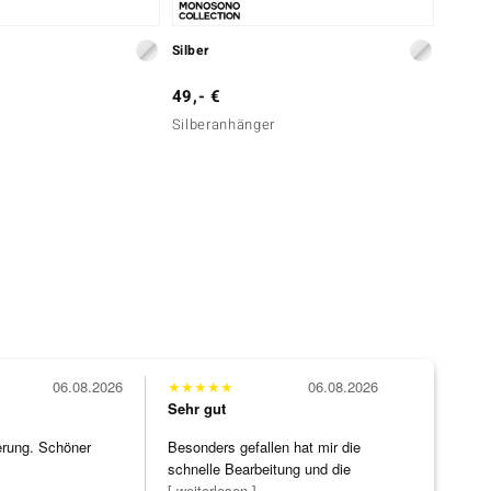
79,- 
Silber
Schwar
49,- €
Silberanhänger
06.08.2026
★
★
★
★
★
06.08.2026
Sehr gut
erung. Schöner
Besonders gefallen hat mir die
schnelle Bearbeitung und die
Bearbeitun
[ weiterlesen ]