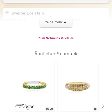
Zweiter Edelstein
Edelsteinvarietät
Anzahl und Größe
zeige mehr
Alexandrit
4 à 1,5 mm
Karatgewicht Summe
Schliff
0,088 ct
Rundschliff
Zum Schmuckstück
Fassung
Herkunft
Krappenfassung
Indien
Ähnlicher Schmuck
Dritter Edelstein
Edelsteinvarietät
Anzahl und Größe
Alexandrit
4 à 1,2 mm
Karatgewicht Summe
Schliff
0,045 ct
Rundschliff
Fassung
Herkunft
Krappenfassung
Indien
16-20
18