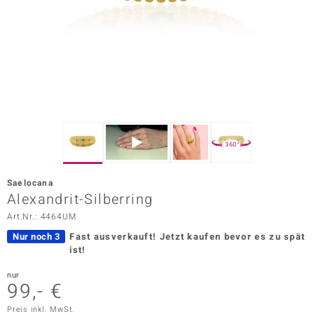
ors Edition
ana
Prince Designs
o
360°
Chic
Saelocana
insell
Alexandrit-Silberring
Art.Nr.: 4464UM
n Vogue
Nur noch 3
Fast ausverkauft!
Jetzt kaufen bevor es zu spät
 Show
ist!
o Paraíso
nur
99,- €
Classics
Preis inkl. MwSt.