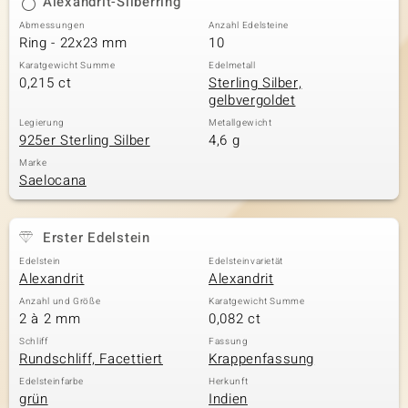
Alexandrit-Silberring
Abmessungen
Anzahl Edelsteine
Ring - 22x23 mm
10
Karatgewicht Summe
Edelmetall
0,215 ct
Sterling Silber,
gelbvergoldet
Legierung
Metallgewicht
925er Sterling Silber
4,6 g
Marke
Saelocana
Erster Edelstein
Edelstein
Edelsteinvarietät
Alexandrit
Alexandrit
Anzahl und Größe
Karatgewicht Summe
2 à 2 mm
0,082 ct
Schliff
Fassung
Rundschliff, Facettiert
Krappenfassung
Edelsteinfarbe
Herkunft
grün
Indien