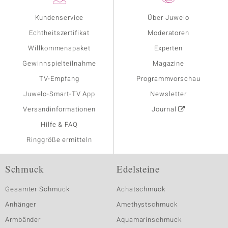
Kundenservice
Über Juwelo
Echtheitszertifikat
Moderatoren
Willkommenspaket
Experten
Gewinnspielteilnahme
Magazine
TV-Empfang
Programmvorschau
Juwelo-Smart-TV App
Newsletter
Versandinformationen
Journal
Hilfe & FAQ
Ringgröße ermitteln
Schmuck
Edelsteine
Gesamter Schmuck
Achatschmuck
Anhänger
Amethystschmuck
Armbänder
Aquamarinschmuck