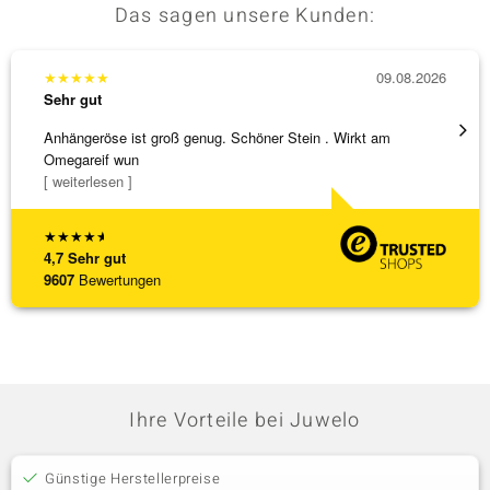
Das sagen unsere Kunden:
★
★
★
★
★
09.08.2026
★
★
★
Sehr gut
Sehr g
Anhängeröse ist groß genug. Schöner Stein . Wirkt am
Schöne
Omegareif wun
weiter
[ weiterlesen ]
★
★
★
★
★
4,7
Sehr gut
9607
Bewertungen
Ihre Vorteile bei Juwelo
Günstige Herstellerpreise