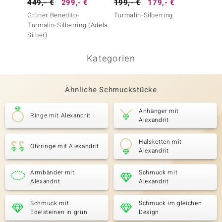
449,- €
299,- €
199,- €
179,- €
999,-
Grüner Benedito-
Turmalin-Silberring
Hesson
Turmalin-Silberring (Adela
Silberr
Silber)
Kategorien
Ähnliche Schmuckstücke
Anhänger mit
Ringe mit Alexandrit
Alexandrit
Halsketten mit
Ohrringe mit Alexandrit
Alexandrit
Armbänder mit
Schmuck mit
Alexandrit
Alexandrit
Schmuck mit
Schmuck im gleichen
Edelsteinen in grün
Design