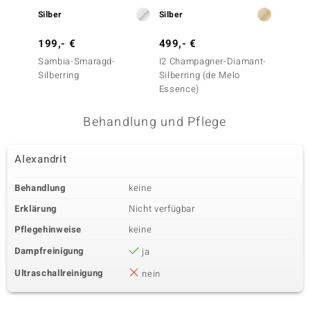
Silber
Silber
Silber
199,- €
499,- €
129,-
Sambia-Smaragd-
I2 Champagner-Diamant-
Zirkon-
Silberring
Silberring (de Melo
Essence)
Behandlung und Pflege
Alexandrit
Behandlung
keine
Erklärung
Nicht verfügbar
Pflegehinweise
keine
Dampfreinigung
ja
Ultraschallreinigung
nein