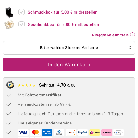
 JUWELO
Schmuckbox für
5,00 €
mitbestellen
remonti
Geschenkbox für
5,00 €
mitbestellen
uca
Ringgröße ermitteln
no Collection
Bitte wählen Sie eine Variante
ENTS BY DE MELO
In den Warenkorb
va
otenier
4.70
★
★
★
★
★
Sehr gut
/5.00
Mit
Echtheitszertifikat
 1894 Collection
Versandkostenfrei ab 99,- €
Lieferung nach
Deutschland
innerhalb von 1-3 Tagen
ana
Hauseigener Kundenservice