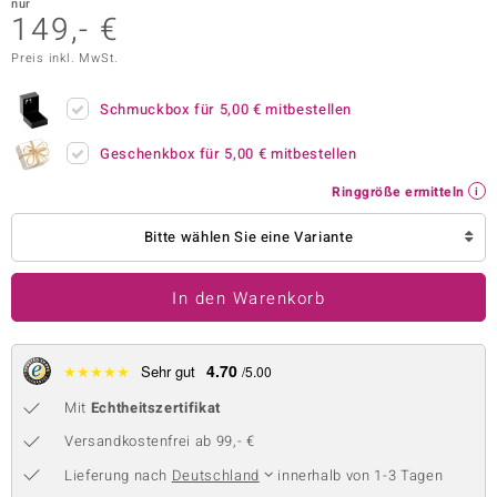
nur
149,- €
 JUWELO
Preis inkl. MwSt.
remonti
Schmuckbox für
5,00 €
mitbestellen
uca
Geschenkbox für
5,00 €
mitbestellen
no Collection
Ringgröße ermitteln
ENTS BY DE MELO
Bitte wählen Sie eine Variante
va
In den Warenkorb
otenier
 1894 Collection
4.70
★
★
★
★
★
Sehr gut
/5.00
Mit
Echtheitszertifikat
ana
Versandkostenfrei ab 99,- €
Lieferung nach
Deutschland
innerhalb von 1-3 Tagen