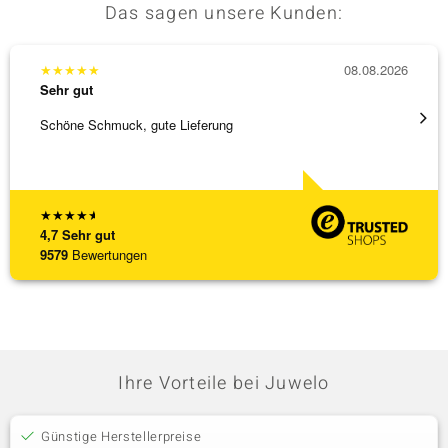
Das sagen unsere Kunden:
★
★
★
★
★
08.08.2026
★
★
★
Sehr gut
Sehr g
Schöne Schmuck, gute Lieferung
Schnel
★
★
★
★
★
4,7
Sehr gut
9579
Bewertungen
Ihre Vorteile bei Juwelo
Günstige Herstellerpreise