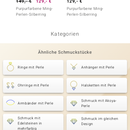
149,- €
129,- €
129,- €
149,-
Purpurfarbene Ming-
Purpurfarbene Ming-
Akoya-
Perlen-Silberring
Perlen-Silberring
Kategorien
Ähnliche Schmuckstücke
Ringe mit Perle
Anhänger mit Perle
Ohrringe mit Perle
Halsketten mit Perle
Schmuck mit Akoya-
Armbänder mit Perle
Perle
Schmuck mit
Schmuck im gleichen
Edelsteinen in
Design
mehrfarbig