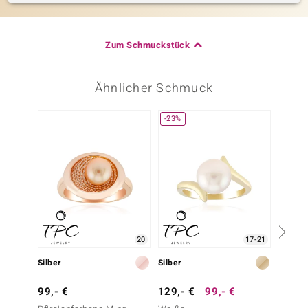
Zum Schmuckstück
Ähnlicher Schmuck
-23%
20
17-21
Silber
Silber
Silber
99,- €
129,- €
99,- €
129,-