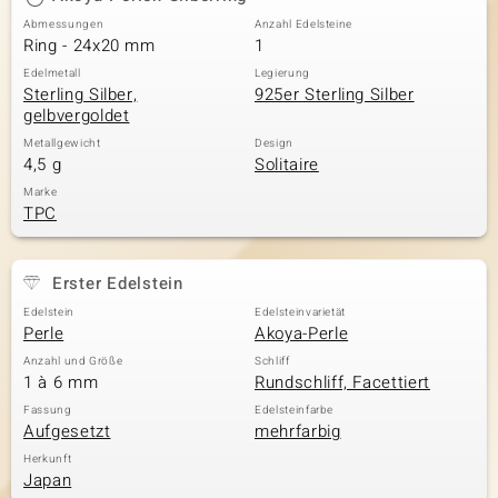
Abmessungen
Anzahl Edelsteine
Ring - 24x20 mm
1
Edelmetall
Legierung
Sterling Silber,
925er Sterling Silber
gelbvergoldet
Metallgewicht
Design
4,5 g
Solitaire
Marke
TPC
Erster Edelstein
Edelstein
Edelsteinvarietät
Perle
Akoya-Perle
Anzahl und Größe
Schliff
1 à 6 mm
Rundschliff, Facettiert
Fassung
Edelsteinfarbe
Aufgesetzt
mehrfarbig
Herkunft
Japan