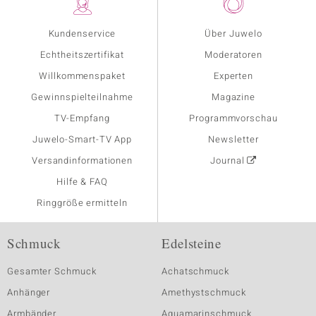
Kundenservice
Über Juwelo
Echtheitszertifikat
Moderatoren
Willkommenspaket
Experten
Gewinnspielteilnahme
Magazine
TV-Empfang
Programmvorschau
Juwelo-Smart-TV App
Newsletter
Versandinformationen
Journal
Hilfe & FAQ
Ringgröße ermitteln
Schmuck
Edelsteine
Gesamter Schmuck
Achatschmuck
Anhänger
Amethystschmuck
Armbänder
Aquamarinschmuck