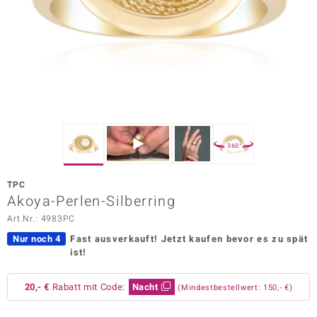
ors Edition
ana
Prince Designs
o
360°
Chic
TPC
insell
Akoya-Perlen-Silberring
Art.Nr.: 4983PC
n Vogue
Nur noch 4
Fast ausverkauft!
Jetzt kaufen bevor es zu spät
 Show
ist!
o Paraíso
20,- €
Rabatt mit Code:
Nacht
(Mindestbestellwert: 150,- €)
Classics