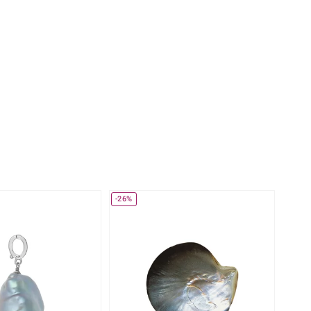
Perle
Ringgröße ermitteln
lith
Spinell
in
Zirkon
Gelb
-26%
-20%