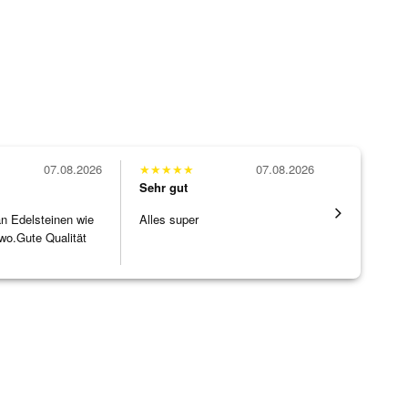
07.08.2026
★
★
★
★
★
07.08.2026
★
★
★
★
★
Sehr gut
Sehr gut
 an Edelsteinen wie
Alles super
Wunderschö
wo.Gute Qualität
Opal, tolle
]
Steg ist e
[ weiterles