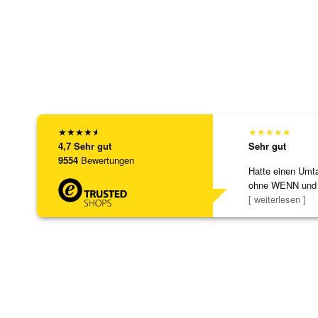
★
★
★
★
★
★
★
★
★
★
4,7
Sehr gut
Sehr gut
9554
Bewertungen
Hatte einen Umta
ohne WENN und
Schmuckstücke 
[ weiterlesen ]