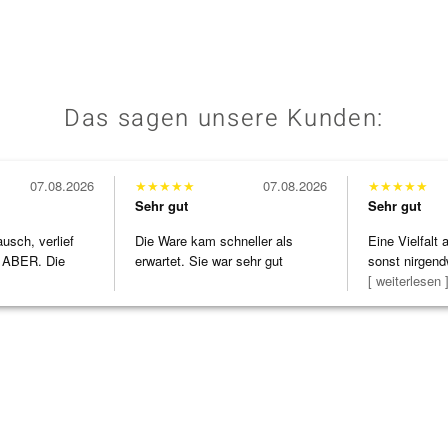
Das sagen unsere Kunden:
07.08.2026
★
★
★
★
★
07.08.2026
★
★
★
★
★
Sehr gut
Sehr gut
usch, verlief
Die Ware kam schneller als
Eine Vielfalt
 ABER. Die
erwartet. Sie war sehr gut
sonst nirgend
h
verpackt.
zu noc
[ weiterlesen 