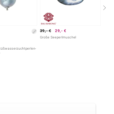
39,- €
29,- €
49,- 
Große Seeperlmuschel
Mabé-
 Süßwasserzuchtperlen-
r