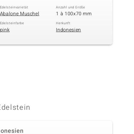
Edelsteinvarietät
Anzahl und Größe
Abalone Muschel
1 à 100x70 mm
Edelsteinfarbe
Herkunft
pink
Indonesien
Edelstein
donesien