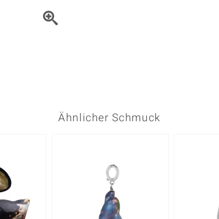
Onyx
Peridot
ns
♦ Silberhalsketten
TPC
Rhodolith
Spektro
k
♦ Silberohrringe
Trends & Classics
Türkis
Turmal
♦ Silberanhänger
Vitale Minerale
n
Platinschmuck
Blau
Grün
Ähnlicher Schmuck