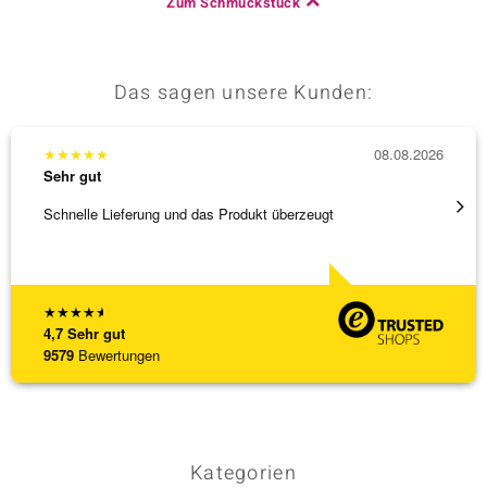
Zum Schmuckstück
Das sagen unsere Kunden:
★
★
★
★
★
08.08.2026
★
★
★
Sehr gut
Sehr g
Schnelle Lieferung und das Produkt überzeugt
Immer 
★
★
★
★
★
4,7
Sehr gut
9579
Bewertungen
Kategorien