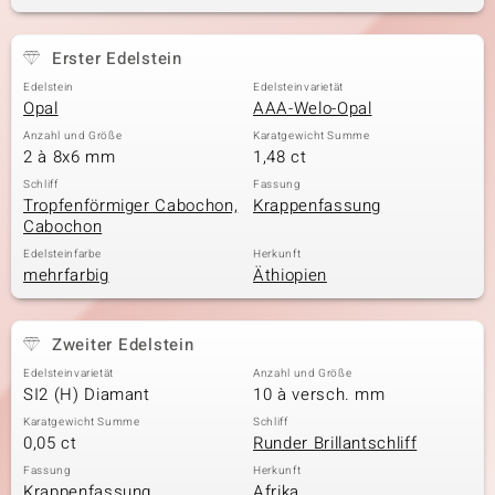
Erster Edelstein
& Classics
Edelstein
Edelsteinvarietät
Opal
AAA-Welo-Opal
Minerale
Anzahl und Größe
Karatgewicht Summe
2 à 8x6 mm
1,48 ct
Schliff
Fassung
Tropfenförmiger Cabochon,
Krappenfassung
Cabochon
Edelsteinfarbe
Herkunft
mehrfarbig
Äthiopien
Zweiter Edelstein
Edelsteinvarietät
Anzahl und Größe
SI2 (H) Diamant
10 à versch. mm
Karatgewicht Summe
Schliff
0,05 ct
Runder Brillantschliff
Fassung
Herkunft
Krappenfassung
Afrika