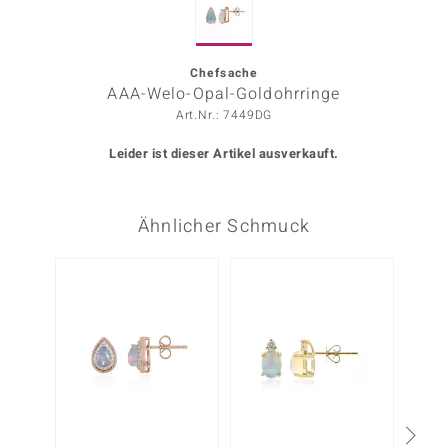
ors Edition
ana
Chefsache
AAA-Welo-Opal-Goldohrringe
Art.Nr.: 7449DG
Prince Designs
Leider ist dieser Artikel ausverkauft.
o
Ähnlicher Schmuck
Chic
insell
n Vogue
 Show
o Paraíso
Classics