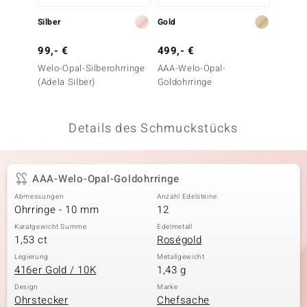
 JUWELO
Silber
Gold
Gold
remonti
99,- €
499,- €
499,-
Welo-Opal-Silberohrringe
AAA-Welo-Opal-
AAA-We
uca
(Adela Silber)
Goldohrringe
Goldoh
no Collection
Details des Schmuckstücks
ENTS BY DE MELO
va
AAA-Welo-Opal-Goldohrringe
otenier
Abmessungen
Anzahl Edelsteine
Ohrringe - 10 mm
12
 1894 Collection
Karatgewicht Summe
Edelmetall
1,53 ct
Roségold
Legierung
Metallgewicht
416er Gold / 10K
1,43 g
ana
Design
Marke
Ohrstecker
Chefsache