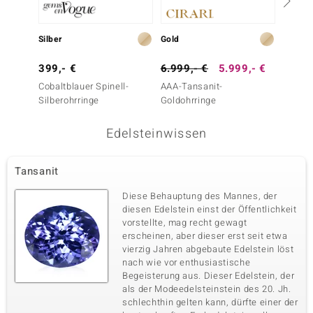
Silber
Gold
Gold
399,- €
6.999,- €
5.999,- €
1.999
Cobaltblauer Spinell-
AAA-Tansanit-
Weißer
Silberohrringe
Goldohrringe
Goldoh
Edelsteinwissen
Tansanit
Diese Behauptung des Mannes, der
diesen Edelstein einst der Öffentlichkeit
vorstellte, mag recht gewagt
erscheinen, aber dieser erst seit etwa
vierzig Jahren abgebaute Edelstein löst
nach wie vor enthusiastische
Begeisterung aus. Dieser Edelstein, der
als der Modeedelsteinstein des 20. Jh.
schlechthin gelten kann, dürfte einer der