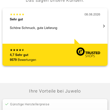
Das sagen unsere Kunden:
★
★
★
★
★
08.08.2026
★
★
★
Sehr gut
Sehr g
Schöne Schmuck, gute Lieferung
Schnel
★
★
★
★
★
4,7
Sehr gut
9579
Bewertungen
Ihre Vorteile bei Juwelo
Günstige Herstellerpreise