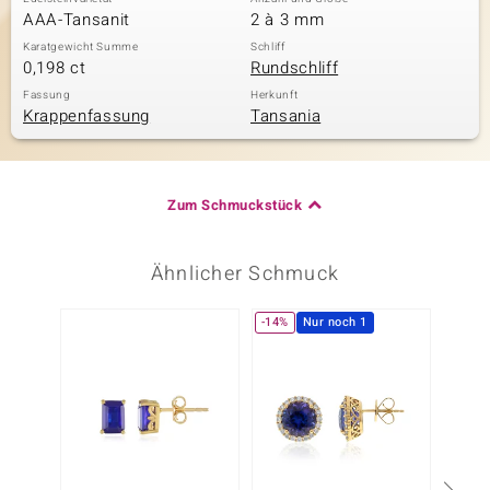
AAA-Tansanit
2 à 3 mm
Karatgewicht Summe
Schliff
0,198 ct
Rundschliff
Fassung
Herkunft
Krappenfassung
Tansania
Zum Schmuckstück
Ähnlicher Schmuck
-14%
Nur noch 1
-60%