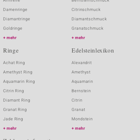
Armreife
Bernsteinschmuck
Damenringe
Citrinschmuck
Diamantringe
Diamantschmuck
Goldringe
Granatschmuck
mehr
mehr
Ringe
Edelsteinlexikon
Achat Ring
Alexandrit
Amethyst Ring
Amethyst
Aquamarin Ring
Aquamarin
Citrin Ring
Bernstein
Diamant Ring
Citrin
Granat Ring
Granat
Jade Ring
Mondstein
mehr
mehr