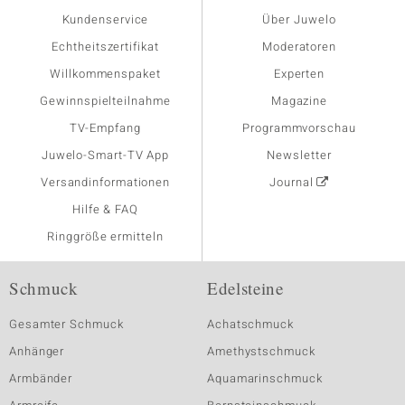
Kundenservice
Über Juwelo
Echtheitszertifikat
Moderatoren
Willkommenspaket
Experten
Gewinnspielteilnahme
Magazine
TV-Empfang
Programmvorschau
Juwelo-Smart-TV App
Newsletter
Versandinformationen
Journal
Hilfe & FAQ
Ringgröße ermitteln
Schmuck
Edelsteine
Gesamter Schmuck
Achatschmuck
Anhänger
Amethystschmuck
Armbänder
Aquamarinschmuck