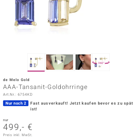
ors Edition
ana
Prince Designs
o
360°
Chic
de Melo Gold
insell
AAA-Tansanit-Goldohrringe
Art.Nr.: 6754KD
n Vogue
Nur noch 2
Fast ausverkauft!
Jetzt kaufen bevor es zu spät
 Show
ist!
o Paraíso
nur
499,- €
Classics
Preis inkl. MwSt.