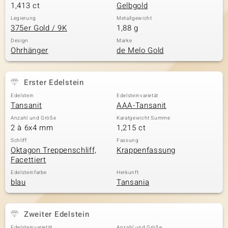
1,413 ct
Gelbgold
Legierung
Metallgewicht
375er Gold / 9K
1,88 g
Design
Marke
Ohrhänger
de Melo Gold
Erster Edelstein
Edelstein
Edelsteinvarietät
Tansanit
AAA-Tansanit
Anzahl und Größe
Karatgewicht Summe
2 à 6x4 mm
1,215 ct
Schliff
Fassung
Oktagon Treppenschliff,
Krappenfassung
Facettiert
Edelsteinfarbe
Herkunft
blau
Tansania
Zweiter Edelstein
Edelsteinvarietät
Anzahl und Größe