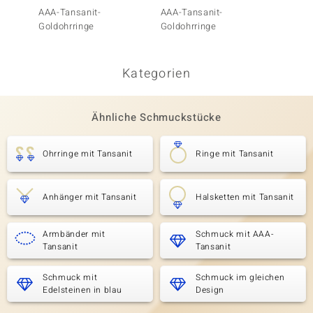
AAA-Tansanit-
AAA-Tansanit-
AAA-Ta
Goldohrringe
Goldohrringe
Goldoh
Gold)
Kategorien
Ähnliche Schmuckstücke
Ohrringe mit Tansanit
Ringe mit Tansanit
Anhänger mit Tansanit
Halsketten mit Tansanit
Armbänder mit
Schmuck mit AAA-
Tansanit
Tansanit
Schmuck mit
Schmuck im gleichen
Edelsteinen in blau
Design