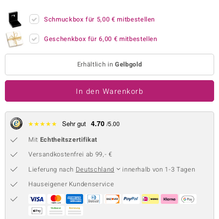
 JUWELO
Schmuckbox für
5,00 €
mitbestellen
remonti
Geschenkbox für
6,00 €
mitbestellen
uca
Erhältlich in
Gelbgold
no Collection
In den Warenkorb
ENTS BY DE MELO
va
4.70
★
★
★
★
★
Sehr gut
/5.00
otenier
Mit
Echtheitszertifikat
 1894 Collection
Versandkostenfrei ab 99,- €
Lieferung nach
Deutschland
innerhalb von 1-3 Tagen
Hauseigener Kundenservice
ana