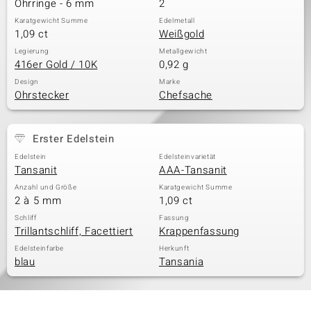
Ohrringe - 6 mm
2
Karatgewicht Summe
Edelmetall
1,09 ct
Weißgold
Legierung
Metallgewicht
416er Gold / 10K
0,92 g
Design
Marke
Ohrstecker
Chefsache
Erster Edelstein
Edelstein
Edelsteinvarietät
Tansanit
AAA-Tansanit
Anzahl und Größe
Karatgewicht Summe
2 à 5 mm
1,09 ct
Schliff
Fassung
Trillantschliff, Facettiert
Krappenfassung
Edelsteinfarbe
Herkunft
blau
Tansania