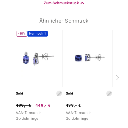
Zum Schmuckstück
Ähnlicher Schmuck
-10%
Nur noch 1
Gold
Gold
Silber
499,- €
449,- €
499,- €
99,- 
AAA-Tansanit-
AAA-Tansanit-
Tansan
Goldohrringe
Goldohrringe