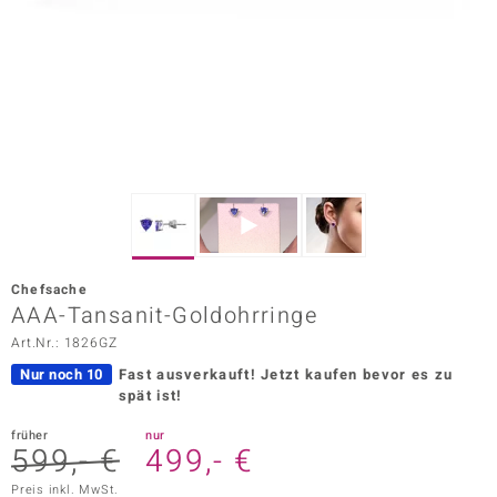
ors Edition
ana
Prince Designs
o
Chic
Chefsache
insell
AAA-Tansanit-Goldohrringe
Art.Nr.: 1826GZ
n Vogue
Nur noch 10
Fast ausverkauft!
Jetzt kaufen bevor es zu
 Show
spät ist!
o Paraíso
früher
nur
599,- €
499,- €
Classics
Preis inkl. MwSt.