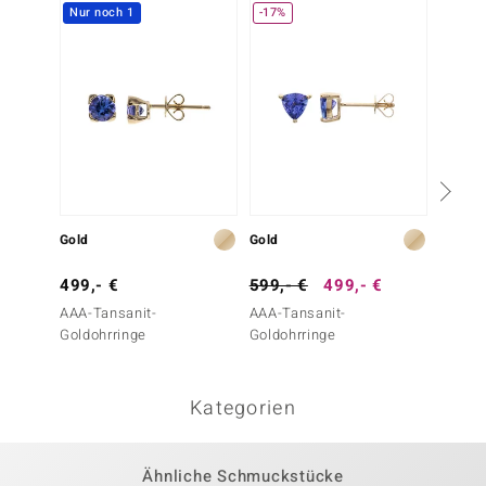
Nur noch 1
-17%
-10%
Gold
Gold
Gold
499,- €
599,- €
499,- €
499,-
AAA-Tansanit-
AAA-Tansanit-
AAA-Ta
Goldohrringe
Goldohrringe
Goldoh
Kategorien
Ähnliche Schmuckstücke