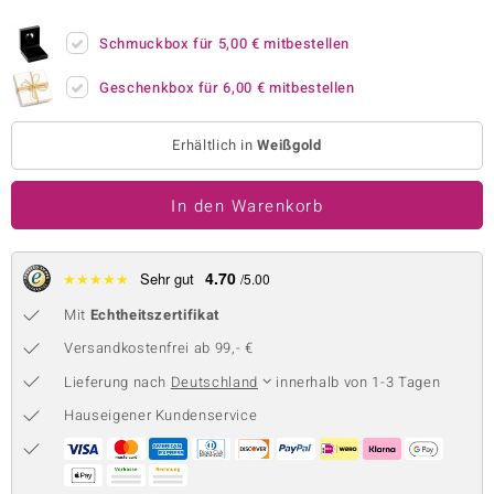
 JUWELO
Schmuckbox für
5,00 €
mitbestellen
remonti
Geschenkbox für
6,00 €
mitbestellen
uca
Erhältlich in
Weißgold
no Collection
In den Warenkorb
ENTS BY DE MELO
va
4.70
★
★
★
★
★
Sehr gut
/5.00
otenier
Mit
Echtheitszertifikat
 1894 Collection
Versandkostenfrei ab 99,- €
Lieferung nach
Deutschland
innerhalb von 1-3 Tagen
Hauseigener Kundenservice
ana