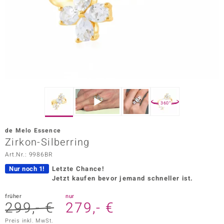
ors Edition
ana
Prince Designs
o
360°
Chic
de Melo Essence
insell
Zirkon-Silberring
Art.Nr.: 9986BR
n Vogue
Nur noch 1!
Letzte Chance!
 Show
Jetzt kaufen bevor jemand schneller ist.
o Paraíso
früher
nur
299,- €
279,- €
Classics
Preis inkl. MwSt.