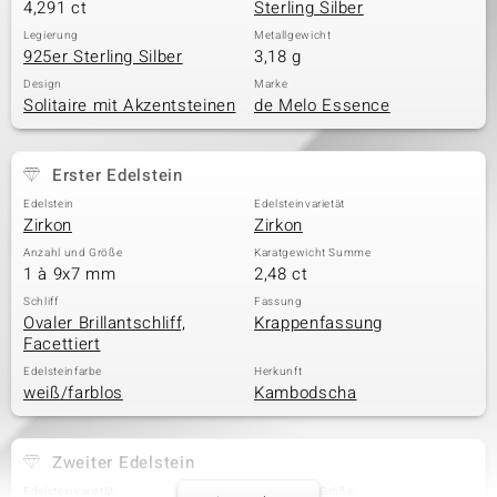
4,291 ct
Sterling Silber
Legierung
Metallgewicht
925er Sterling Silber
3,18 g
Design
Marke
Solitaire mit Akzentsteinen
de Melo Essence
Erster Edelstein
Edelstein
Edelsteinvarietät
Zirkon
Zirkon
Anzahl und Größe
Karatgewicht Summe
1 à 9x7 mm
2,48 ct
Schliff
Fassung
Ovaler Brillantschliff,
Krappenfassung
Facettiert
Edelsteinfarbe
Herkunft
weiß/farblos
Kambodscha
Zweiter Edelstein
Edelsteinvarietät
Anzahl und Größe