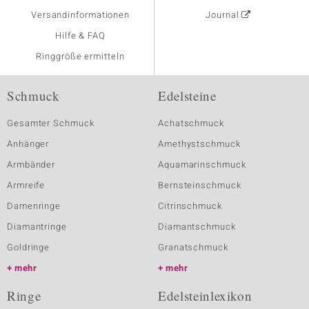
Versandinformationen
Journal
Hilfe & FAQ
Ringgröße ermitteln
Schmuck
Edelsteine
Gesamter Schmuck
Achatschmuck
Anhänger
Amethystschmuck
Armbänder
Aquamarinschmuck
Armreife
Bernsteinschmuck
Damenringe
Citrinschmuck
Diamantringe
Diamantschmuck
Goldringe
Granatschmuck
mehr
mehr
Ringe
Edelsteinlexikon