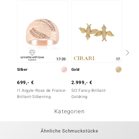
-23%
17-20
17
Silber
Gold
Silber
699,- €
2.999,- €
129,-
I1 Argyle-Rose de France-
SI2 Fancy-Brillant-
Edelste
Brillant-Silberring
Goldring
Kategorien
Ähnliche Schmuckstücke