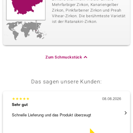
Mehrfarbiger Zirkon, Kanariengelber
Zirkon, Pinkfarbener Zirkon und Preah
Vihear-Zirkon. Die berühmteste Varietät
ist der Ratanakiri-Zirkon.
Zum Schmuckstück
Das sagen unsere Kunden:
★
★
★
★
★
08.08.2026
★
★
★
Sehr gut
Sehr g
Schnelle Lieferung und das Produkt überzeugt
Immer 