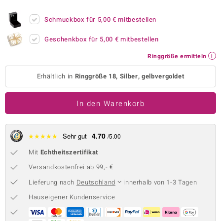
 JUWELO
Schmuckbox für
5,00 €
mitbestellen
remonti
Geschenkbox für
5,00 €
mitbestellen
uca
Ringgröße ermitteln
no Collection
Erhältlich in
Ringgröße 18, Silber, gelbvergoldet
ENTS BY DE MELO
In den Warenkorb
va
otenier
4.70
★
★
★
★
★
Sehr gut
/5.00
Mit
Echtheitszertifikat
 1894 Collection
Versandkostenfrei ab 99,- €
Lieferung nach
Deutschland
innerhalb von 1-3 Tagen
ana
Hauseigener Kundenservice