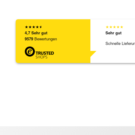
★
★
★
★
★
★
★
★
★
★
4,7
Sehr gut
Sehr gut
9579
Bewertungen
Schnelle Lieferu