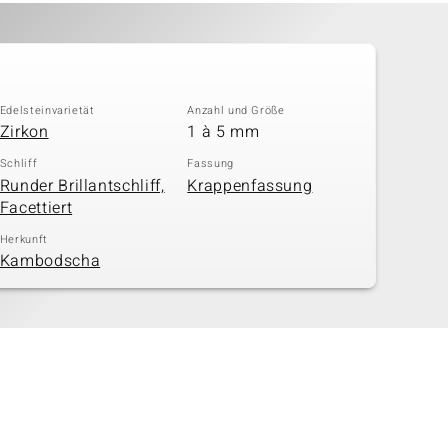
Edelsteinvarietät
Anzahl und Größe
Zirkon
1 à 5 mm
Schliff
Fassung
Runder Brillantschliff,
Krappenfassung
Facettiert
Herkunft
Kambodscha