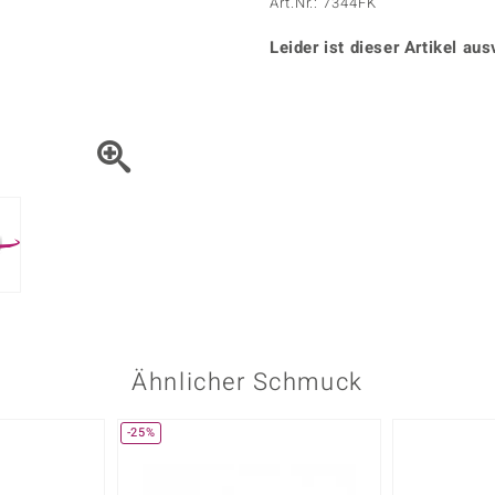
Onyx
Peridot
Art.Nr.: 7344FK
ns
♦ Silberhalsketten
TPC
Rhodolith
Spektro
k
♦ Silberohrringe
Leider ist dieser Artikel aus
Trends & Classics
Türkis
Turmal
♦ Silberanhänger
Vitale Minerale
n
Platinschmuck
Blau
Grün
Ähnlicher Schmuck
-25%