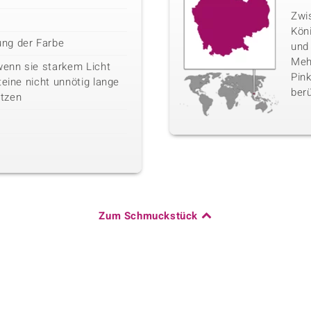
Zwi
Kön
ng der Farbe
und
Mehr
wenn sie starkem Licht
Pink
teine nicht unnötig lange
berü
tzen
Zum Schmuckstück