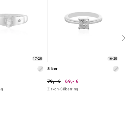
17-20
16-20
Silber
Silber
79,- €
69,- €
69,- 
ng
Zirkon-Silberring
Zirkon