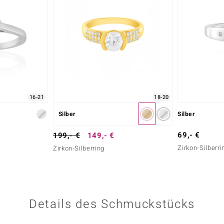
16-21
18-20
Silber
Silber
69,- €
199,- €
149,- €
Zirkon-Silberri
Zirkon-Silberring
Details des Schmuckstücks