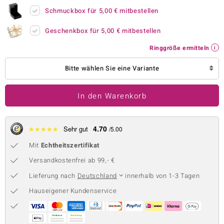
Schmuckbox für
5,00 €
mitbestellen
 JUWELO
Geschenkbox für
5,00 €
mitbestellen
remonti
Ringgröße ermitteln
uca
Bitte wählen Sie eine Variante
no Collection
ENTS BY DE MELO
In den Warenkorb
va
4.70
★
★
★
★
★
Sehr gut
/5.00
otenier
Mit
Echtheitszertifikat
 1894 Collection
Versandkostenfrei ab 99,- €
Lieferung nach
Deutschland
innerhalb von 1-3 Tagen
Hauseigener Kundenservice
ana