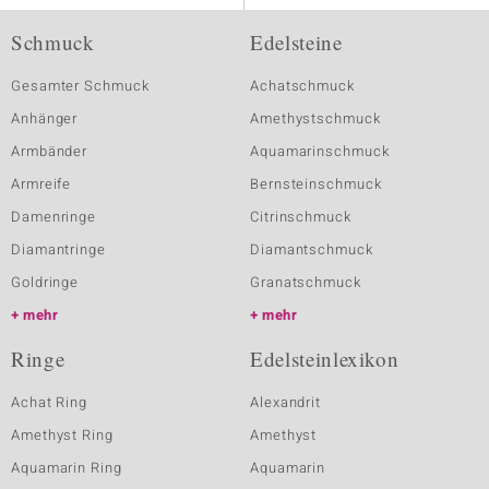
Schmuck
Edelsteine
Gesamter Schmuck
Achatschmuck
Anhänger
Amethystschmuck
Armbänder
Aquamarinschmuck
Armreife
Bernsteinschmuck
Damenringe
Citrinschmuck
Diamantringe
Diamantschmuck
Goldringe
Granatschmuck
mehr
mehr
Ringe
Edelsteinlexikon
Achat Ring
Alexandrit
Amethyst Ring
Amethyst
Aquamarin Ring
Aquamarin