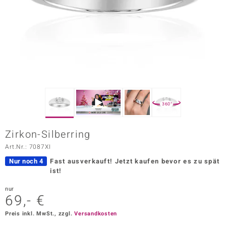
ors Edition
ana
Prince Designs
o
360°
Chic
Zirkon-Silberring
insell
Art.Nr.: 7087XI
n Vogue
Nur noch 4
Fast ausverkauft!
Jetzt kaufen bevor es zu spät
ist!
 Show
nur
69,- €
o Paraíso
Preis inkl. MwSt., zzgl.
Versandkosten
Classics