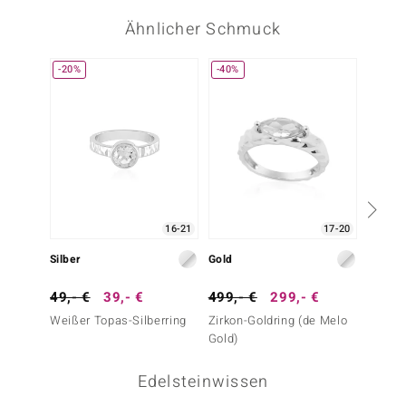
Ähnlicher Schmuck
-20%
-40%
16-21
17-20
Silber
Gold
Silber
49,- €
39,- €
499,- €
299,- €
79,- 
Weißer Topas-Silberring
Zirkon-Goldring (de Melo
Zirkon-
Gold)
Edelsteinwissen