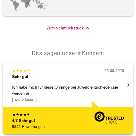
Zum Schmuckstück
Das sagen unsere Kunden:
★
★
★
★
★
05.08.2026
★
★
★
Sehr gut
Sehr g
Ich habe mich für diese Ohrringe bei Juwelo entschieden,sie
Schnel
werden ei
[ weiterlesen ]
★
★
★
★
★
4,7
Sehr gut
9524
Bewertungen