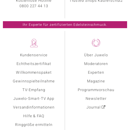
Kostenlose Hotline
Trusted Shops Käuferschutz
0800 227 44 13
Ihr Experte für zertifizierten Edelsteinschmuck.
Kundenservice
Über Juwelo
Echtheitszertifikat
Moderatoren
Willkommenspaket
Experten
Gewinnspielteilnahme
Magazine
TV-Empfang
Programmvorschau
Juwelo-Smart-TV App
Newsletter
Versandinformationen
Journal
Hilfe & FAQ
Ringgröße ermitteln