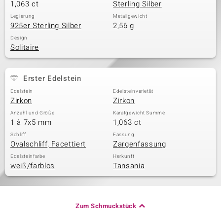
1,063 ct
Sterling Silber
Legierung
Metallgewicht
925er Sterling Silber
2,56 g
Design
Solitaire
Erster Edelstein
Edelstein
Edelsteinvarietät
Zirkon
Zirkon
Anzahl und Größe
Karatgewicht Summe
1 à 7x5 mm
1,063 ct
Schliff
Fassung
Ovalschliff, Facettiert
Zargenfassung
Edelsteinfarbe
Herkunft
weiß/farblos
Tansania
Zum Schmuckstück