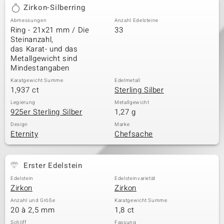
Zirkon-Silberring
Abmessungen
Anzahl Edelsteine
Ring - 21x21 mm / Die
33
Steinanzahl,
das Karat- und das
Metallgewicht sind
Mindestangaben
Karatgewicht Summe
Edelmetall
1,937 ct
Sterling Silber
Legierung
Metallgewicht
925er Sterling Silber
1,27 g
Design
Marke
Eternity
Chefsache
Erster Edelstein
Edelstein
Edelsteinvarietät
Zirkon
Zirkon
Anzahl und Größe
Karatgewicht Summe
20 à 2,5 mm
1,8 ct
Schliff
Fassung