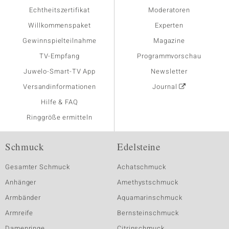
Echtheitszertifikat
Moderatoren
Willkommenspaket
Experten
Gewinnspielteilnahme
Magazine
TV-Empfang
Programmvorschau
Juwelo-Smart-TV App
Newsletter
Versandinformationen
Journal
Hilfe & FAQ
Ringgröße ermitteln
Schmuck
Edelsteine
Gesamter Schmuck
Achatschmuck
Anhänger
Amethystschmuck
Armbänder
Aquamarinschmuck
Armreife
Bernsteinschmuck
Damenringe
Citrinschmuck