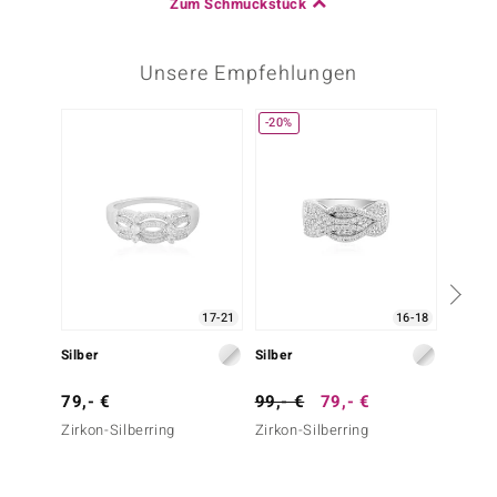
Zum Schmuckstück
Unsere Empfehlungen
-20%
17-21
16-18
Silber
Silber
Silber
79,- €
99,- €
79,- €
99,- 
Zirkon-Silberring
Zirkon-Silberring
Grüner
Silberr