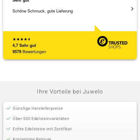
Schöne Schmuck, gute Lieferung
Schnel
★
★
★
★
★
4,7
Sehr gut
9579
Bewertungen
Ihre Vorteile bei Juwelo
Günstige Herstellerpreise
Über 500 Edelsteinvarietäten
Echte Edelsteine mit Zertifikat
Kostenlose Retoure