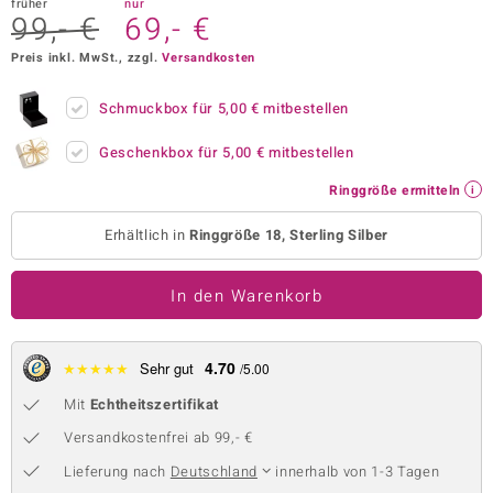
früher
nur
99,- €
69,- €
 JUWELO
Preis inkl. MwSt., zzgl.
Versandkosten
remonti
Schmuckbox für
5,00 €
mitbestellen
uca
Geschenkbox für
5,00 €
mitbestellen
no Collection
Ringgröße ermitteln
ENTS BY DE MELO
Erhältlich in
Ringgröße 18, Sterling Silber
va
In den Warenkorb
otenier
 1894 Collection
4.70
★
★
★
★
★
Sehr gut
/5.00
Mit
Echtheitszertifikat
ana
Versandkostenfrei ab 99,- €
Lieferung nach
Deutschland
innerhalb von 1-3 Tagen