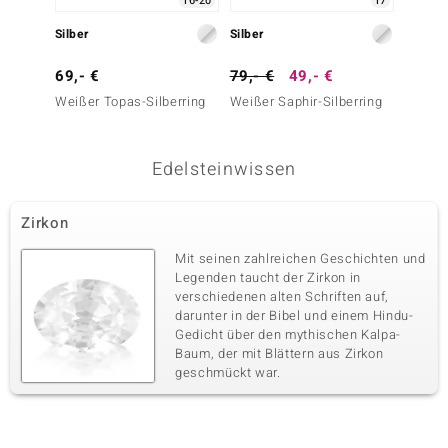
16-20
17
Krappenfassung
Kambodscha
Silber
Silber
Silber
Vierter Edelstein
69,- €
79,- €
49,- €
99,- 
Edelsteinvarietät
Anzahl und Größe
Weißer Topas-Silberring
Weißer Saphir-Silberring
Zirkon-
Zirkon
4 à 1 mm
Karatgewicht Summe
Schliff
0,025 ct
Rundschliff
Edelsteinwissen
Fassung
Herkunft
Krappenfassung
Kambodscha
Zirkon
Mit seinen zahlreichen Geschichten und
Legenden taucht der Zirkon in
verschiedenen alten Schriften auf,
darunter in der Bibel und einem Hindu-
Gedicht über den mythischen Kalpa-
Baum, der mit Blättern aus Zirkon
geschmückt war.