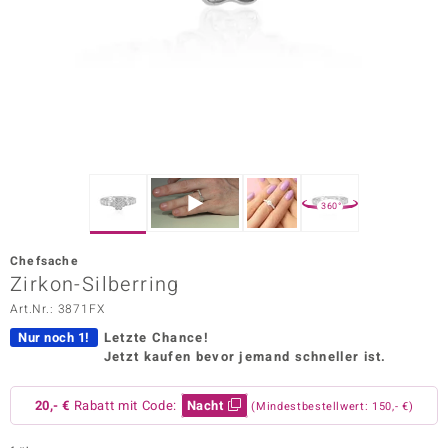
ors Edition
ana
Prince Designs
o
360°
Chic
Chefsache
insell
Zirkon-Silberring
Art.Nr.: 3871FX
n Vogue
Nur noch 1!
Letzte Chance!
 Show
Jetzt kaufen bevor jemand schneller ist.
o Paraíso
20,- €
Rabatt mit Code:
Nacht
(Mindestbestellwert: 150,- €)
Classics