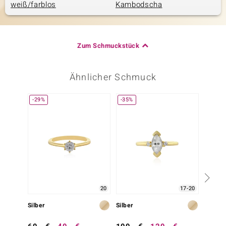
weiß/farblos
Kambodscha
Zum Schmuckstück
Ähnlicher Schmuck
-29%
-35%
-30%
20
17-20
Silber
Silber
Silber