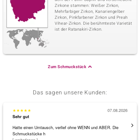
Zirkone stammen: Weißer Zirkon,
Mehrfarbiger Zirkon, Kanariengelber
Zirkon, Pinkfarbener Zirkon und Preah
Vihear-Zirkon. Die berühmteste Varietät
ist der Ratanakiri-Zirkon.
Zum Schmuckstück
Das sagen unsere Kunden:
★
★
★
★
★
07.08.2026
★
★
★
Sehr gut
Sehr g
Hatte einen Umtausch, verlief ohne WENN und ABER. Die
Eine V
Schmuckstücke h
zu noc
[ weiterlesen ]
[ weite