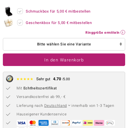
 JUWELO
Schmuckbox für
5,00 €
mitbestellen
remonti
Geschenkbox für
5,00 €
mitbestellen
uca
Ringgröße ermitteln
no Collection
Bitte wählen Sie eine Variante
ENTS BY DE MELO
In den Warenkorb
va
otenier
4.70
★
★
★
★
★
Sehr gut
/5.00
Mit
Echtheitszertifikat
 1894 Collection
Versandkostenfrei ab 99,- €
Lieferung nach
Deutschland
innerhalb von 1-3 Tagen
ana
Hauseigener Kundenservice