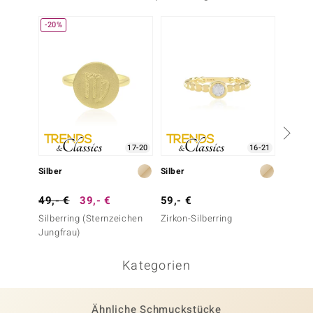
-20%
-20%
17-20
16-21
Silber
Silber
Silber
49,- €
39,- €
59,- €
49,- 
Silberring (Sternzeichen
Zirkon-Silberring
Himbee
Jungfrau)
Kategorien
Ähnliche Schmuckstücke