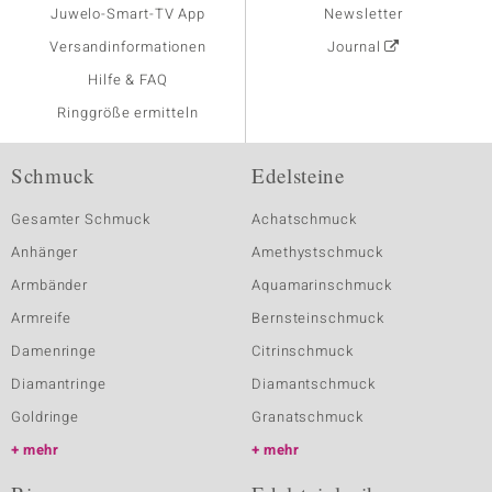
Juwelo-Smart-TV App
Newsletter
Versandinformationen
Journal
Hilfe & FAQ
Ringgröße ermitteln
Schmuck
Edelsteine
Gesamter Schmuck
Achatschmuck
Anhänger
Amethystschmuck
Armbänder
Aquamarinschmuck
Armreife
Bernsteinschmuck
Damenringe
Citrinschmuck
Diamantringe
Diamantschmuck
Goldringe
Granatschmuck
mehr
mehr