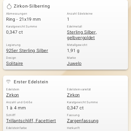
Zirkon-Silberring
Abmessungen
Anzahl Edelsteine
Ring - 21x19 mm
1
Karatgewicht Summe
Edelmetall
0,347 ct
Sterling Silber,
gelbvergoldet
Legierung
Metallgewicht
925er Sterling Silber
1,91 g
Design
Marke
Solitaire
Juwelo
Erster Edelstein
Edelstein
Edelsteinvarietät
Zirkon
Zirkon
Anzahl und Größe
Karatgewicht Summe
1 à 4 mm
0,347 ct
Schliff
Fassung
Trillantschliff, Facettiert
Zargenfassung
Edelsteinfarbe
Herkunft