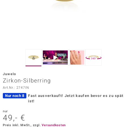
ors Edition
ana
Prince Designs
o
360°
Chic
Juwelo
insell
Zirkon-Silberring
Art.Nr.: 2747IN
n Vogue
Nur noch 8
Fast ausverkauft!
Jetzt kaufen bevor es zu spät
 Show
ist!
o Paraíso
nur
49,- €
Classics
Preis inkl. MwSt., zzgl.
Versandkosten