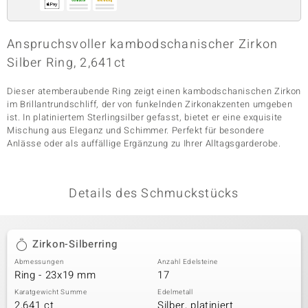
Anspruchsvoller kambodschanischer Zirkon
& Classics
Silber Ring, 2,641ct
Minerale
Dieser atemberaubende Ring zeigt einen kambodschanischen Zirkon
im Brillantrundschliff, der von funkelnden Zirkonakzenten umgeben
ist. In platiniertem Sterlingsilber gefasst, bietet er eine exquisite
Mischung aus Eleganz und Schimmer. Perfekt für besondere
Anlässe oder als auffällige Ergänzung zu Ihrer Alltagsgarderobe.
Details des Schmuckstücks
Zirkon-Silberring
Abmessungen
Anzahl Edelsteine
Ring - 23x19 mm
17
Karatgewicht Summe
Edelmetall
2,641 ct
Silber, platiniert