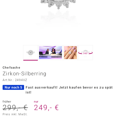
ors Edition
ana
Prince Designs
o
360°
Chic
Chefsache
insell
Zirkon-Silberring
Art.Nr.: 2494VZ
n Vogue
Nur noch 5
Fast ausverkauft!
Jetzt kaufen bevor es zu spät
 Show
ist!
o Paraíso
früher
nur
299,- €
249,- €
Classics
Preis inkl. MwSt.