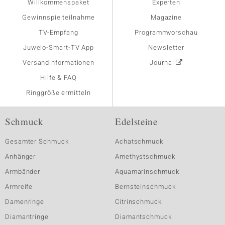
Willkommenspaket
Experten
Gewinnspielteilnahme
Magazine
TV-Empfang
Programmvorschau
Juwelo-Smart-TV App
Newsletter
Versandinformationen
Journal
Hilfe & FAQ
Ringgröße ermitteln
Schmuck
Edelsteine
Gesamter Schmuck
Achatschmuck
Anhänger
Amethystschmuck
Armbänder
Aquamarinschmuck
Armreife
Bernsteinschmuck
Damenringe
Citrinschmuck
Diamantringe
Diamantschmuck