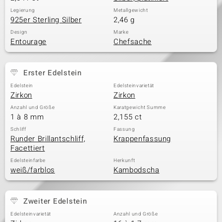
Legierung
Metallgewicht
925er Sterling Silber
2,46 g
Design
Marke
Entourage
Chefsache
Erster Edelstein
Edelstein
Edelsteinvarietät
Zirkon
Zirkon
Anzahl und Größe
Karatgewicht Summe
1 à 8 mm
2,155 ct
Schliff
Fassung
Runder Brillantschliff,
Krappenfassung
Facettiert
Edelsteinfarbe
Herkunft
weiß/farblos
Kambodscha
Zweiter Edelstein
Edelsteinvarietät
Anzahl und Größe