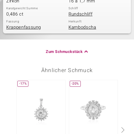
Zirkon
16 à 1,7 mm
Karatgewicht Summe
Schliff
0,486 ct
Rundschliff
Fassung
Herkunft
Krappenfassung
Kambodscha
Zum Schmuckstück
Ähnlicher Schmuck
-17%
-20%