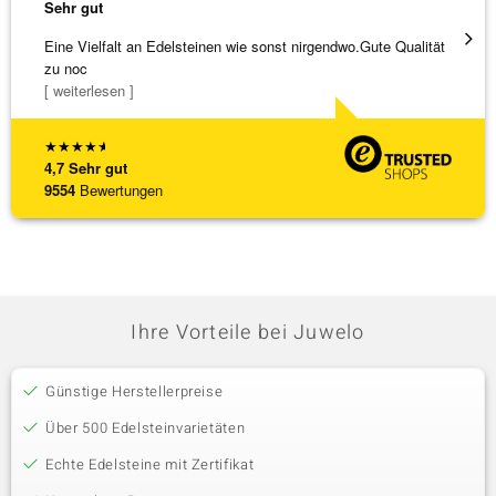
Sehr gut
Sehr g
Eine Vielfalt an Edelsteinen wie sonst nirgendwo.Gute Qualität
Wunder
zu noc
Steg is
[ weiterlesen ]
[ weite
★
★
★
★
★
4,7
Sehr gut
9554
Bewertungen
Ihre Vorteile bei Juwelo
Günstige Herstellerpreise
Über 500 Edelsteinvarietäten
Echte Edelsteine mit Zertifikat