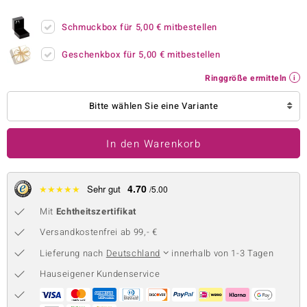
 JUWELO
Schmuckbox für
5,00 €
mitbestellen
remonti
Geschenkbox für
5,00 €
mitbestellen
uca
Ringgröße ermitteln
no Collection
Bitte wählen Sie eine Variante
ENTS BY DE MELO
In den Warenkorb
va
otenier
4.70
★
★
★
★
★
Sehr gut
/5.00
Mit
Echtheitszertifikat
 1894 Collection
Versandkostenfrei ab 99,- €
Lieferung nach
Deutschland
innerhalb von 1-3 Tagen
ana
Hauseigener Kundenservice