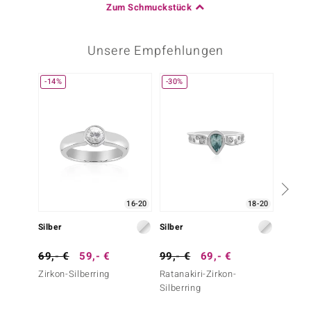
Zum Schmuckstück
Unsere Empfehlungen
-14%
-30%
16-20
18-20
Silber
Silber
Silber
69,- €
59,- €
99,- €
69,- €
99,- 
Zirkon-Silberring
Ratanakiri-Zirkon-
Zirkon-
Silberring