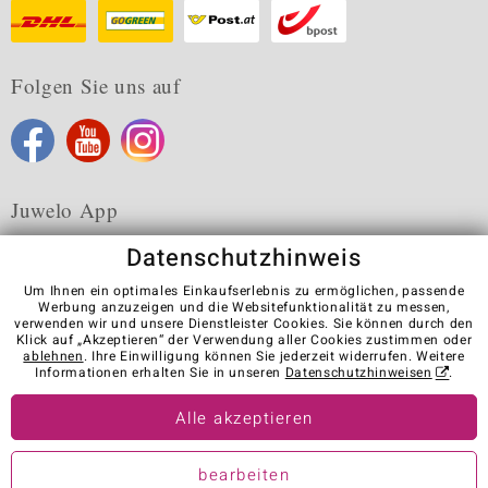
Folgen Sie uns auf
Juwelo App
Datenschutzhinweis
Um Ihnen ein optimales Einkaufserlebnis zu ermöglichen, passende
Werbung anzuzeigen und die Websitefunktionalität zu messen,
verwenden wir und unsere Dienstleister Cookies. Sie können durch den
Karriere
AGB
Datenschutz
Cookies
Impressum
Klick auf „Akzeptieren“ der Verwendung aller Cookies zustimmen oder
Kontakt
Vertrag widerrufen
ablehnen
. Ihre Einwilligung können Sie jederzeit widerrufen. Weitere
Informationen erhalten Sie in unseren
Datenschutzhinweisen
.
Visit our stores in other countries:
Alle akzeptieren
© Juwelo Deutschland GmbH (ein Tochterunternehmen der elumeo
bearbeiten
SE)