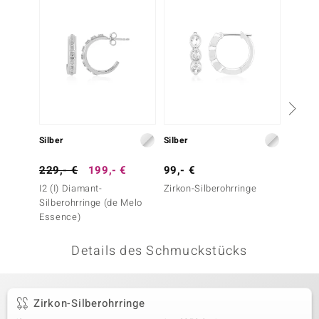
 JUWELO
remonti
uca
no Collection
ENTS BY DE MELO
Silber
Silber
Silber
va
229,- €
199,- €
99,- €
149,-
I2 (I) Diamant-
Zirkon-Silberohrringe
I1 (G) B
otenier
Silberohrringe (de Melo
Silbero
Essence)
 1894 Collection
Details des Schmuckstücks
ana
Zirkon-Silberohrringe