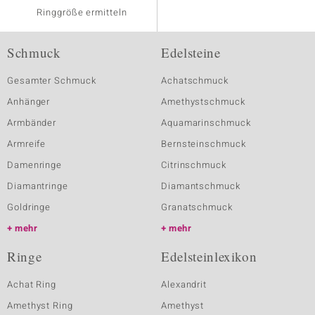
Ringgröße ermitteln
Schmuck
Edelsteine
Gesamter Schmuck
Achatschmuck
Anhänger
Amethystschmuck
Armbänder
Aquamarinschmuck
Armreife
Bernsteinschmuck
Damenringe
Citrinschmuck
Diamantringe
Diamantschmuck
Goldringe
Granatschmuck
mehr
mehr
Ringe
Edelsteinlexikon
Achat Ring
Alexandrit
Amethyst Ring
Amethyst