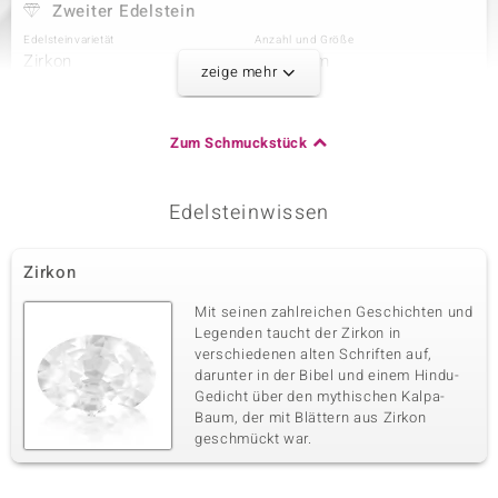
Zweiter Edelstein
Edelsteinvarietät
Anzahl und Größe
Zirkon
4 à 2 mm
zeige mehr
Karatgewicht Summe
Schliff
0,205 ct
Rundschliff
Fassung
Herkunft
Zum Schmuckstück
Krappenfassung
Tansania
Edelsteinwissen
Dritter Edelstein
Edelsteinvarietät
Anzahl und Größe
Zirkon
Zirkon
4 à 1,5 mm
Karatgewicht Summe
Schliff
Mit seinen zahlreichen Geschichten und
0,083 ct
Rundschliff
Legenden taucht der Zirkon in
verschiedenen alten Schriften auf,
Fassung
Herkunft
Krappenfassung
darunter in der Bibel und einem Hindu-
Tansania
Gedicht über den mythischen Kalpa-
Baum, der mit Blättern aus Zirkon
geschmückt war.
Vierter Edelstein
Edelsteinvarietät
Anzahl und Größe
Zirkon
4 à 1,2 mm