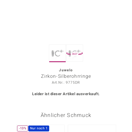
ors Edition
ana
Prince Designs
360°
o
Chic
Juwelo
Zirkon-Silberohrringe
insell
Art.Nr.: 9775DR
n Vogue
Leider ist dieser Artikel ausverkauft.
 Show
Ähnlicher Schmuck
o Paraíso
Classics
-13%
Nur noch 1