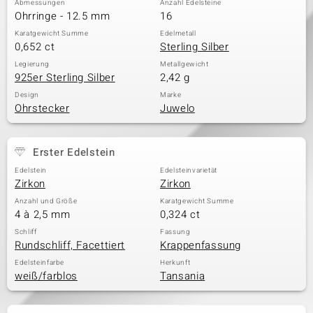
Abmessungen
Anzahl Edelsteine
Ohrringe - 12.5 mm
16
Karatgewicht Summe
Edelmetall
0,652 ct
Sterling Silber
& Classics
Legierung
Metallgewicht
925er Sterling Silber
2,42 g
Minerale
Design
Marke
Ohrstecker
Juwelo
Erster Edelstein
Edelstein
Edelsteinvarietät
Zirkon
Zirkon
Anzahl und Größe
Karatgewicht Summe
4 à 2,5 mm
0,324 ct
Schliff
Fassung
Rundschliff, Facettiert
Krappenfassung
Edelsteinfarbe
Herkunft
weiß/farblos
Tansania