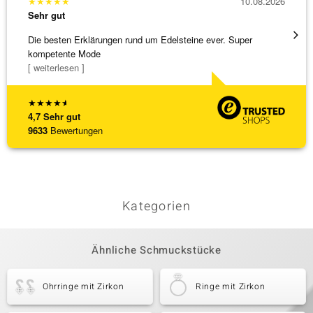
★
★
★
★
★
10.08.2026
★
★
★
Sehr gut
Sehr g
Die besten Erklärungen rund um Edelsteine ever. Super
sehr s
kompetente Mode
[ weiterlesen ]
★
★
★
★
★
4,7
Sehr gut
9633
Bewertungen
Kategorien
Ähnliche Schmuckstücke
Ohrringe mit Zirkon
Ringe mit Zirkon