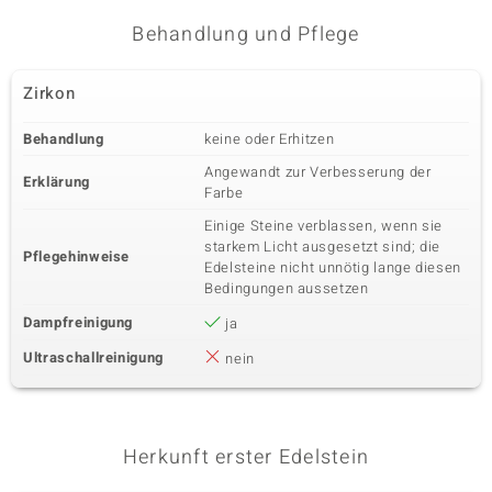
Karatgewicht Summe
Schliff
Behandlung und Pflege
0,04 ct
Rundschliff
Fassung
Herkunft
Zirkon
Krappenfassung
Tansania
Behandlung
keine oder Erhitzen
Angewandt zur Verbesserung der
Erklärung
Farbe
Einige Steine verblassen, wenn sie
starkem Licht ausgesetzt sind; die
Pflegehinweise
Edelsteine nicht unnötig lange diesen
Bedingungen aussetzen
Dampfreinigung
ja
Ultraschallreinigung
nein
Herkunft erster Edelstein