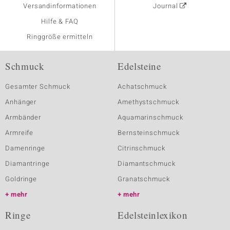
Versandinformationen
Journal
Hilfe & FAQ
Ringgröße ermitteln
Schmuck
Edelsteine
Gesamter Schmuck
Achatschmuck
Anhänger
Amethystschmuck
Armbänder
Aquamarinschmuck
Armreife
Bernsteinschmuck
Damenringe
Citrinschmuck
Diamantringe
Diamantschmuck
Goldringe
Granatschmuck
mehr
mehr
Ringe
Edelsteinlexikon