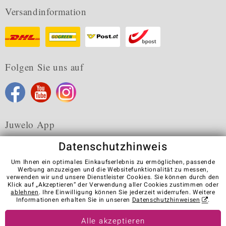
Versandinformation
Folgen Sie uns auf
Juwelo App
Datenschutzhinweis
Um Ihnen ein optimales Einkaufserlebnis zu ermöglichen, passende
Werbung anzuzeigen und die Websitefunktionalität zu messen,
verwenden wir und unsere Dienstleister Cookies. Sie können durch den
Karriere
AGB
Datenschutz
Cookies
Impressum
Klick auf „Akzeptieren“ der Verwendung aller Cookies zustimmen oder
Kontakt
Vertrag widerrufen
ablehnen
. Ihre Einwilligung können Sie jederzeit widerrufen. Weitere
Informationen erhalten Sie in unseren
Datenschutzhinweisen
.
Visit our stores in other countries:
Alle akzeptieren