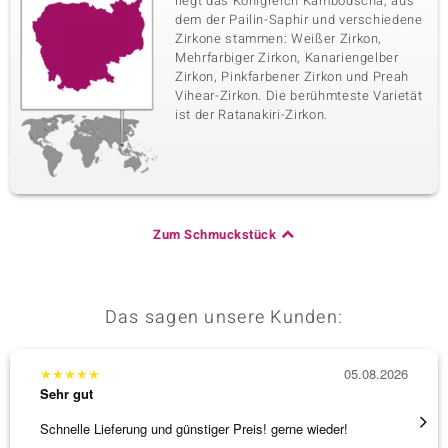
liegt das Königreich Kambodscha, aus
dem der Pailin-Saphir und verschiedene
Zirkone stammen: Weißer Zirkon,
Mehrfarbiger Zirkon, Kanariengelber
Zirkon, Pinkfarbener Zirkon und Preah
Vihear-Zirkon. Die berühmteste Varietät
ist der Ratanakiri-Zirkon.
Zum Schmuckstück
Das sagen unsere Kunden:
★
★
★
★
★
05.08.2026
★
★
★
Sehr gut
Sehr g
Schnelle Lieferung und günstiger Preis! gerne wieder!
Tolles