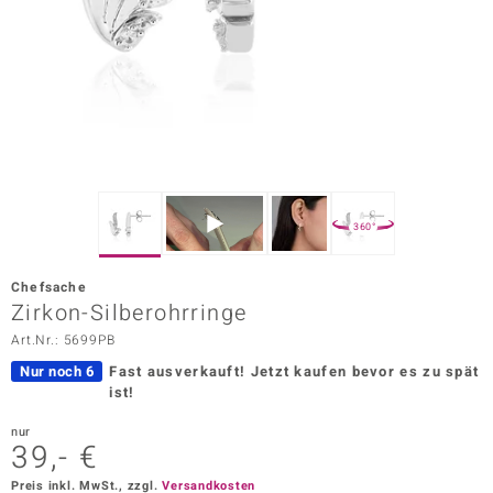
ors Edition
ana
Prince Designs
o
360°
Chic
Chefsache
insell
Zirkon-Silberohrringe
Art.Nr.: 5699PB
n Vogue
Nur noch 6
Fast ausverkauft!
Jetzt kaufen bevor es zu spät
 Show
ist!
o Paraíso
nur
39,- €
Classics
Preis inkl. MwSt., zzgl.
Versandkosten