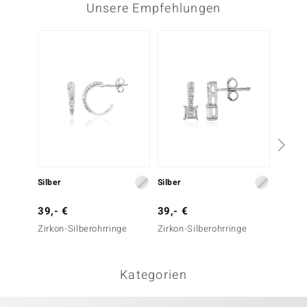
Unsere Empfehlungen
Nur n
Silber
Silber
Silber
39,- €
39,- €
29,- 
Zirkon-Silberohrringe
Zirkon-Silberohrringe
Silbero
Kategorien