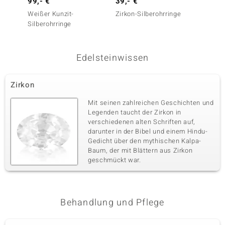
99,- €
39,- €
2.999
Weißer Kunzit-
Zirkon-Silberohrringe
SI1 Ar
Silberohrringe
France-
Goldoh
Edelsteinwissen
Zirkon
Mit seinen zahlreichen Geschichten und
Legenden taucht der Zirkon in
verschiedenen alten Schriften auf,
darunter in der Bibel und einem Hindu-
Gedicht über den mythischen Kalpa-
Baum, der mit Blättern aus Zirkon
geschmückt war.
Behandlung und Pflege