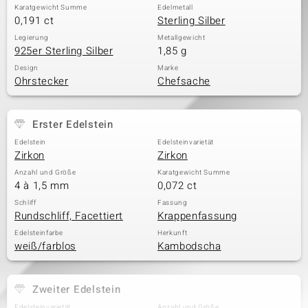
Karatgewicht Summe
Edelmetall
0,191 ct
Sterling Silber
Legierung
Metallgewicht
925er Sterling Silber
1,85 g
Design
Marke
Ohrstecker
Chefsache
Erster Edelstein
Edelstein
Edelsteinvarietät
Zirkon
Zirkon
Anzahl und Größe
Karatgewicht Summe
4 à 1,5 mm
0,072 ct
Schliff
Fassung
Rundschliff, Facettiert
Krappenfassung
Edelsteinfarbe
Herkunft
weiß/farblos
Kambodscha
Zweiter Edelstein
Edelsteinvarietät
Anzahl und Größe