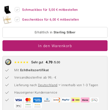
 JUWELO
Schmuckbox für
5,00 €
mitbestellen
remonti
Geschenkbox für
6,00 €
mitbestellen
uca
Erhältlich in
Sterling Silber
no Collection
In den Warenkorb
ENTS BY DE MELO
va
4.70
★
★
★
★
★
Sehr gut
/5.00
otenier
Mit
Echtheitszertifikat
 1894 Collection
Versandkostenfrei ab 99,- €
Lieferung nach
Deutschland
innerhalb von 1-3 Tagen
Hauseigener Kundenservice
ana