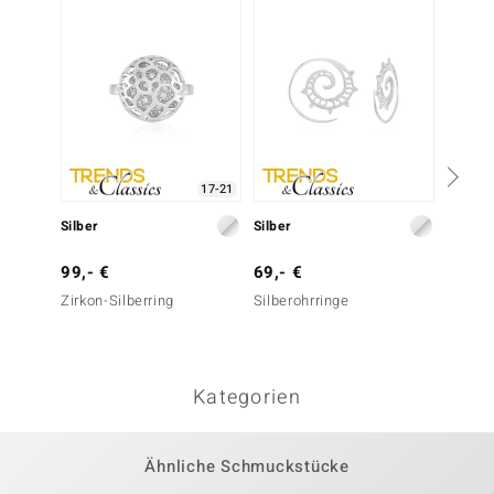
17-21
Silber
Silber
Silber
99,- €
69,- €
69,- 
Zirkon-Silberring
Silberohrringe
Zirkon-
Kategorien
Ähnliche Schmuckstücke