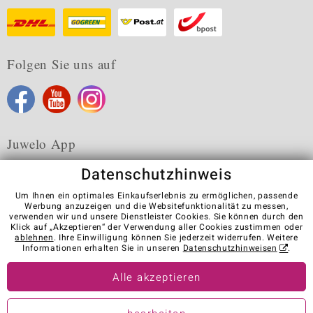
Folgen Sie uns auf
Juwelo App
Datenschutzhinweis
Um Ihnen ein optimales Einkaufserlebnis zu ermöglichen, passende
Werbung anzuzeigen und die Websitefunktionalität zu messen,
verwenden wir und unsere Dienstleister Cookies. Sie können durch den
Karriere
AGB
Datenschutz
Cookies
Impressum
Klick auf „Akzeptieren“ der Verwendung aller Cookies zustimmen oder
Kontakt
Vertrag widerrufen
ablehnen
. Ihre Einwilligung können Sie jederzeit widerrufen. Weitere
Informationen erhalten Sie in unseren
Datenschutzhinweisen
.
Visit our stores in other countries:
Alle akzeptieren
© Juwelo Deutschland GmbH (ein Tochterunternehmen der elumeo