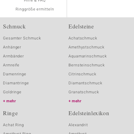
Hilfe & FAQ
Ringgröße ermitteln
Schmuck
Edelsteine
Gesamter Schmuck
Achatschmuck
Anhänger
Amethystschmuck
Armbänder
Aquamarinschmuck
Armreife
Bernsteinschmuck
Damenringe
Citrinschmuck
Diamantringe
Diamantschmuck
Goldringe
Granatschmuck
mehr
mehr
Ringe
Edelsteinlexikon
Achat Ring
Alexandrit
Amethyst Ring
Amethyst