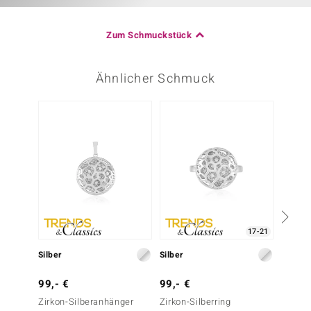
Zum Schmuckstück
Ähnlicher Schmuck
17-21
Silber
Silber
Silber
99,- €
99,- €
149,-
Zirkon-Silberanhänger
Zirkon-Silberring
Peridot