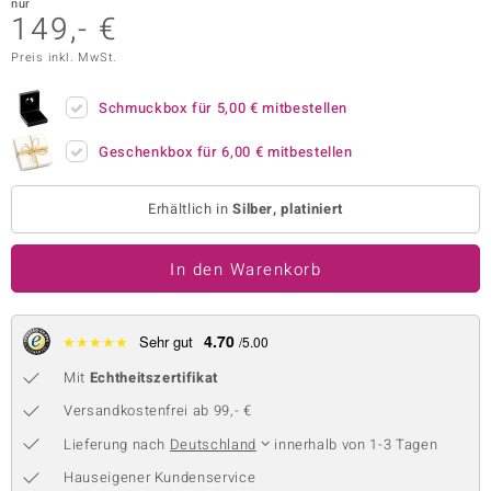
nur
149,- €
 JUWELO
Preis inkl. MwSt.
remonti
Schmuckbox für
5,00 €
mitbestellen
uca
Geschenkbox für
6,00 €
mitbestellen
no Collection
ENTS BY DE MELO
Erhältlich in
Silber, platiniert
va
In den Warenkorb
otenier
4.70
★
★
★
★
★
Sehr gut
/5.00
 1894 Collection
Mit
Echtheitszertifikat
Versandkostenfrei ab 99,- €
ana
Lieferung nach
Deutschland
innerhalb von 1-3 Tagen
Hauseigener Kundenservice