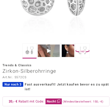
ors Edition
ana
Prince Designs
o
360°
Chic
Trends & Classics
insell
Zirkon-Silberohrringe
Art.Nr.: 5572CS
n Vogue
Nur noch 3
Fast ausverkauft!
Jetzt kaufen bevor es zu spät
 Show
ist!
o Paraíso
20,- €
Rabatt mit Code:
Nacht
(Mindestbestellwert: 150,- €)
Classics