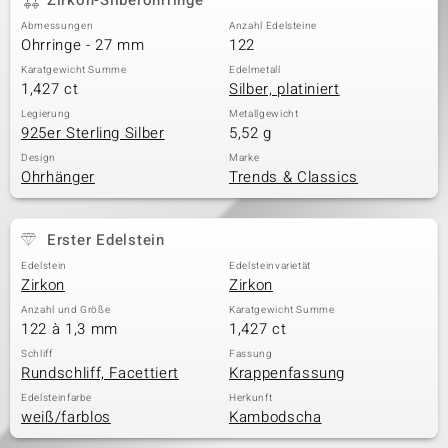
Zirkon-Silberohrringe
Abmessungen
Anzahl Edelsteine
Ohrringe - 27 mm
122
Karatgewicht Summe
Edelmetall
1,427 ct
Silber, platiniert
Legierung
Metallgewicht
925er Sterling Silber
5,52 g
Design
Marke
Ohrhänger
Trends & Classics
Erster Edelstein
Edelstein
Edelsteinvarietät
Zirkon
Zirkon
Anzahl und Größe
Karatgewicht Summe
122 à 1,3 mm
1,427 ct
Schliff
Fassung
Rundschliff, Facettiert
Krappenfassung
Edelsteinfarbe
Herkunft
weiß/farblos
Kambodscha