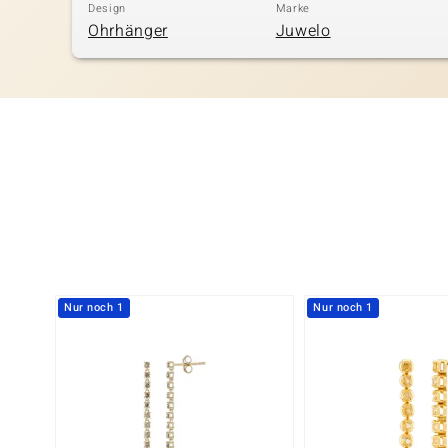
Design
Marke
Ohrhänger
Juwelo
Nur noch 1
Nur noch 1