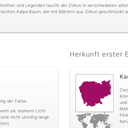
hichten und Legenden taucht der Zirkon in verschiedenen alten 
hischen Kalpa-Baum, der mit Blättern aus Zirkon geschmückt w
Herkunft erster 
Ka
Zwi
Kön
ng der Farbe
und
Mehr
wenn sie starkem Licht
Pink
teine nicht unnötig lange
berü
tzen