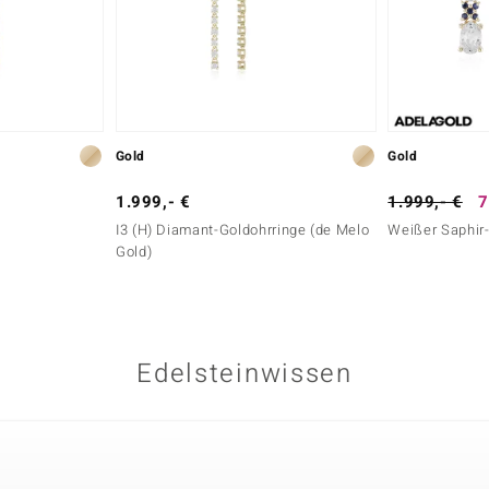
Gold
Gold
1.999,- €
1.999,- €
7
I3 (H) Diamant-Goldohrringe (de Melo
Weißer Saphir
Gold)
Edelsteinwissen