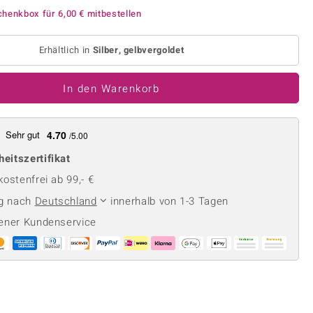
Perle
Ringgröße ermitteln
chenkbox für
6,00 €
mitbestellen
lith
Spinell
in
Zirkon
Erhältlich in
Silber, gelbvergoldet
In den Warenkorb
Gelb
Sehr gut
4.70
/5.00
heitszertifikat
ostenfrei ab 99,- €
ng nach
Deutschland
innerhalb von 1-3 Tagen
ener Kundenservice