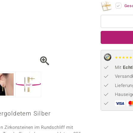
Onyx
Peridot
ns
♦ Silberhalsketten
TPC
Ges
Rhodolith
Spektro
k
♦ Silberohrringe
Trends & Classics
Türkis
Turmal
♦ Silberanhänger
Vitale Minerale
n
Platinschmuck
Blau
Grün
★
★
★
★
★
Mit
Echt
Versandk
Lieferu
360°
Hauseig
rgoldetem Silber
 Zirkonsteinen im Rundschliff mit