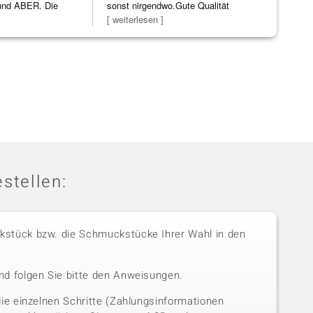
nd ABER. Die
sonst nirgendwo.Gute Qualität
erwartet. 
ke h
]
zu noc
[ weiterlesen ]
verpackt.
stellen:
stück bzw. die Schmuckstücke Ihrer Wahl in den
nd folgen Sie bitte den Anweisungen.
die einzelnen Schritte (Zahlungsinformationen