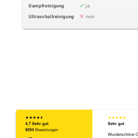
Dampfreinigung
ja
Ultraschallreinigung
nein
★
★
★
★
★
★
★
★
★
★
4,7
Sehr gut
Sehr gut
9554
Bewertungen
Wunderschöne Ohr