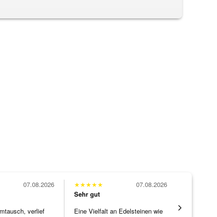
07.08.2026
★
★
★
★
★
07.08.2026
★
★
★
★
★
Sehr gut
Sehr gut
mtausch, verlief
Eine Vielfalt an Edelsteinen wie
Die Ware k