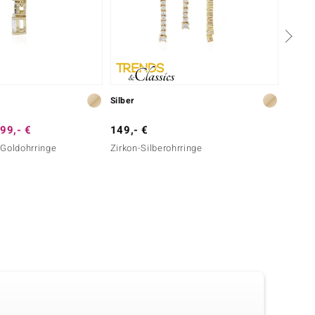
Silber
Gold
99,- €
149,- €
1.999
-Goldohrringe
Zirkon-Silberohrringe
SI1 (G