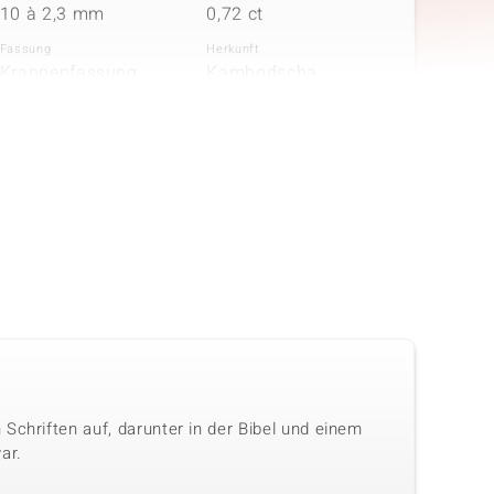
10 à 2,3 mm
0,72 ct
Fassung
Herkunft
Krappenfassung
Kambodscha
in
Anzahl und Größe
Karatgewicht Summe
5 à 2 mm
0,225 ct
Fassung
Herkunft
Krappenfassung
Kambodscha
Schriften auf, darunter in der Bibel und einem
ar.