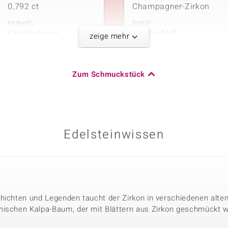
0,792 ct
Champagner-Zirkon
Herkunft
Schliff
Kambodscha
Rundschliff
zeige mehr
Fünfter Edelste
Zum Schmuckstück
Karatgewicht Summe
Edelsteinvarietät
0,09 ct
Champagner-Zirkon
Herkunft
Schliff
Kambodscha
Rundschliff
Edelsteinwissen
Karatgewicht Summe
hichten und Legenden taucht der Zirkon in verschiedenen alten 
0,126 ct
hischen Kalpa-Baum, der mit Blättern aus Zirkon geschmückt w
Herkunft
Kambodscha