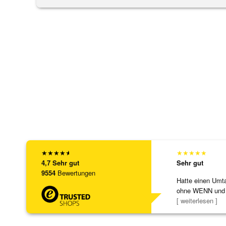
★
★
★
★
★
★
★
★
★
★
4,7
Sehr gut
Sehr gut
9554
Bewertungen
Hatte einen Umta
ohne WENN und
Schmuckstücke 
[ weiterlesen ]