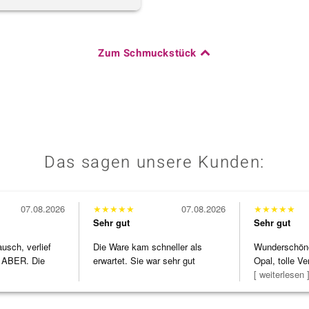
Zum Schmuckstück
Das sagen unsere Kunden:
07.08.2026
★
★
★
★
★
07.08.2026
★
★
★
★
★
Sehr gut
Sehr gut
usch, verlief
Die Ware kam schneller als
Wunderschöne 
 ABER. Die
erwartet. Sie war sehr gut
Opal, tolle Ve
h
verpackt.
Steg ist e
[ weiterlesen 