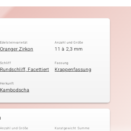
Edelsteinvarietät
Anzahl und Größe
Oranger Zirkon
11 à 2,3 mm
Schliff
Fassung
Rundschliff, Facettiert
Krappenfassung
Herkunft
Kambodscha
n
Anzahl und Größe
Karatgewicht Summe