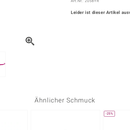
Onyx
Peridot
Art.Nr.: 2058YR
ns
♦ Silberhalsketten
TPC
Rhodolith
Spektro
k
♦ Silberohrringe
Leider ist dieser Artikel aus
Trends & Classics
Türkis
Turmal
♦ Silberanhänger
Vitale Minerale
n
Platinschmuck
Blau
Grün
Ähnlicher Schmuck
-25%