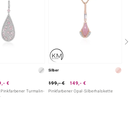
Silber
Silber
,- €
199,- €
149,- €
399,-
 Pinkfarbener Turmalin-
Pinkfarbener Opal-Silberhalskette
Edelro
r