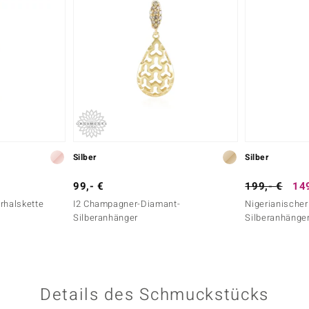
Silber
Silber
99,- €
199,- €
149
rhalskette
I2 Champagner-Diamant-
Nigerianischer
Silberanhänger
Silberanhänge
Details des Schmuckstücks