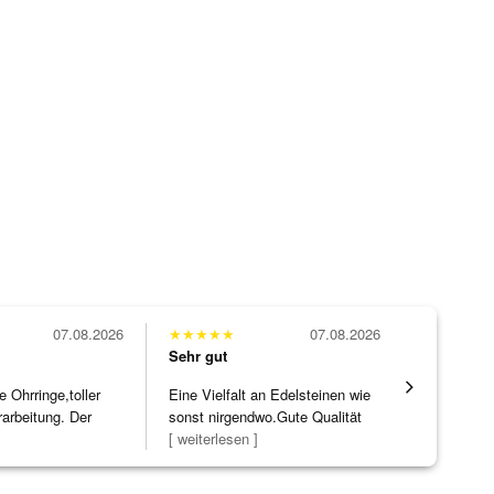
07.08.2026
★
★
★
★
★
07.08.2026
★
★
★
★
★
Sehr gut
Sehr gut
Ohrringe,toller
Eine Vielfalt an Edelsteinen wie
Alles supe
rarbeitung. Der
sonst nirgendwo.Gute Qualität
]
zu noc
[ weiterlesen ]