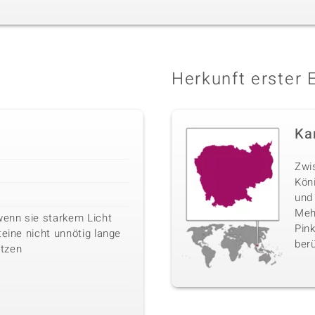
Herkunft erster 
Ka
Zwi
Kön
und
Mehr
wenn sie starkem Licht
Pink
teine nicht unnötig lange
berü
tzen