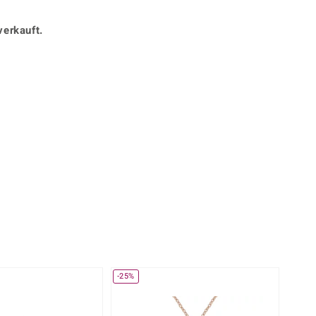
Perle
Ringgröße ermitteln
lith
Spinell
verkauft.
in
Zirkon
Gelb
-25%