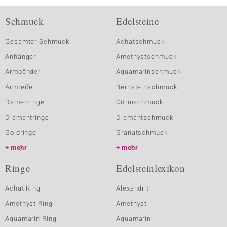
Schmuck
Edelsteine
Gesamter Schmuck
Achatschmuck
Anhänger
Amethystschmuck
Armbänder
Aquamarinschmuck
Armreife
Bernsteinschmuck
Damenringe
Citrinschmuck
Diamantringe
Diamantschmuck
Goldringe
Granatschmuck
mehr
mehr
Ringe
Edelsteinlexikon
Achat Ring
Alexandrit
Amethyst Ring
Amethyst
Aquamarin Ring
Aquamarin