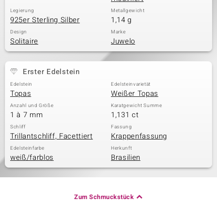
Legierung
Metallgewicht
925er Sterling Silber
1,14 g
Design
Marke
Solitaire
Juwelo
Erster Edelstein
Edelstein
Edelsteinvarietät
Topas
Weißer Topas
Anzahl und Größe
Karatgewicht Summe
1 à 7 mm
1,131 ct
Schliff
Fassung
Trillantschliff, Facettiert
Krappenfassung
Edelsteinfarbe
Herkunft
weiß/farblos
Brasilien
Zum Schmuckstück