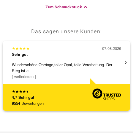
Zum Schmuckstück
Das sagen unsere Kunden:
★
★
★
★
★
07.08.2026
★
★
★
Sehr gut
Sehr g
Wunderschöne Ohrringe,toller Opal, tolle Verarbeitung. Der
Hatte 
Steg ist e
Schmu
[ weiterlesen ]
[ weite
★
★
★
★
★
4,7
Sehr gut
9554
Bewertungen