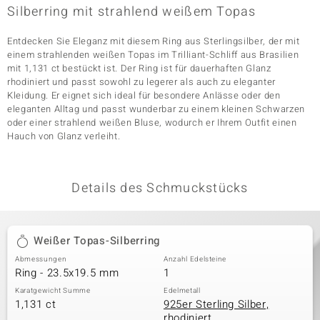
Silberring mit strahlend weißem Topas
Entdecken Sie Eleganz mit diesem Ring aus Sterlingsilber, der mit
& Classics
einem strahlenden weißen Topas im Trilliant-Schliff aus Brasilien
mit 1,131 ct bestückt ist. Der Ring ist für dauerhaften Glanz
Minerale
rhodiniert und passt sowohl zu legerer als auch zu eleganter
Kleidung. Er eignet sich ideal für besondere Anlässe oder den
eleganten Alltag und passt wunderbar zu einem kleinen Schwarzen
oder einer strahlend weißen Bluse, wodurch er Ihrem Outfit einen
Hauch von Glanz verleiht.
Details des Schmuckstücks
Weißer Topas-Silberring
Abmessungen
Anzahl Edelsteine
Ring - 23.5x19.5 mm
1
Karatgewicht Summe
Edelmetall
1,131 ct
925er Sterling Silber,
rhodiniert