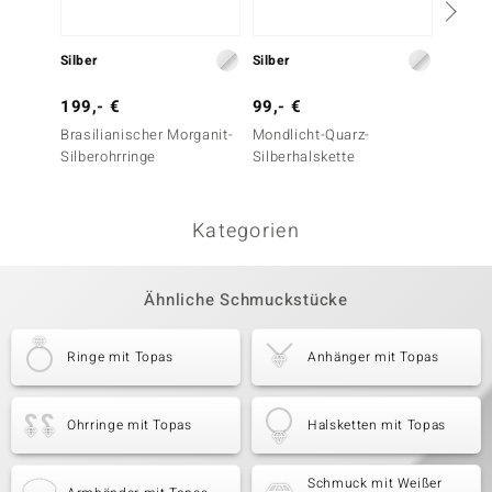
Silber
Silber
Silber
199,- €
99,- €
399,-
Brasilianischer Morganit-
Mondlicht-Quarz-
Brasil
Silberohrringe
Silberhalskette
Silber
Kategorien
Ähnliche Schmuckstücke
Ringe mit Topas
Anhänger mit Topas
Ohrringe mit Topas
Halsketten mit Topas
Schmuck mit Weißer