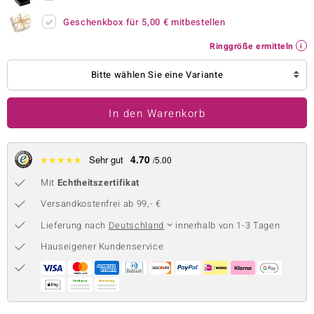
 JUWELO
Geschenkbox für
5,00 €
mitbestellen
Ringgröße ermitteln
remonti
Bitte wählen Sie eine Variante
uca
no Collection
In den Warenkorb
ENTS BY DE MELO
4.70
★
★
★
★
★
Sehr gut
/5.00
va
Mit
Echtheitszertifikat
otenier
Versandkostenfrei ab 99,- €
 1894 Collection
Lieferung nach
Deutschland
innerhalb von 1-3 Tagen
Hauseigener Kundenservice
ana