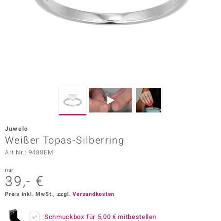
ors Edition
ana
Prince Designs
o
Chic
Juwelo
insell
Weißer Topas-Silberring
Art.Nr.: 9488EM
n Vogue
nur
 Show
39,- €
o Paraíso
Preis inkl. MwSt., zzgl.
Versandkosten
Classics
Schmuckbox für
5,00 €
mitbestellen