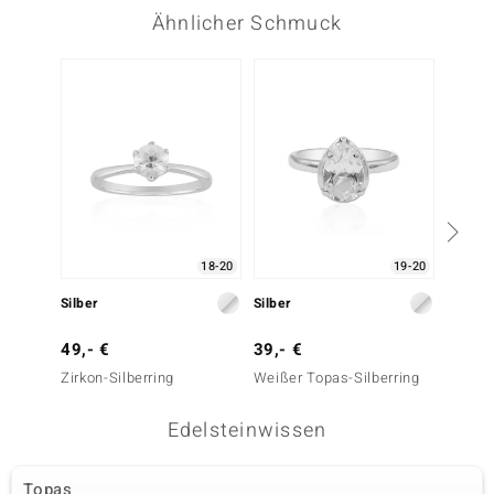
Ähnlicher Schmuck
-20%
18-20
19-20
Silber
Silber
Silber
49,- €
39,- €
99,- 
Zirkon-Silberring
Weißer Topas-Silberring
Zirkon-
Edelsteinwissen
Topas