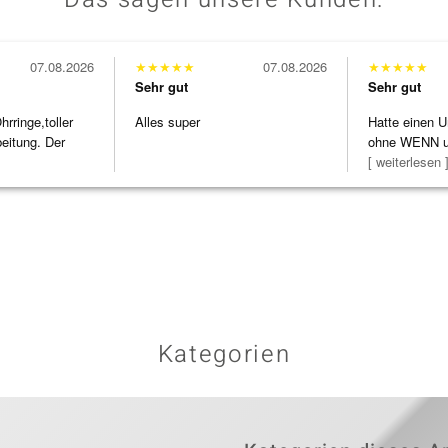
07.08.2026
★
★
★
★
★
07.08.2026
★
★
★
★
★
Sehr gut
Sehr gut
ringe,toller
Alles super
Hatte einen U
beitung. Der
ohne WENN u
Schmuckstüc
[ weiterlesen 
Kategorien