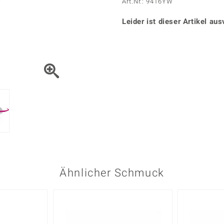
Onyx
Peridot
Art.Nr.: 9416YW
ns
♦ Silberhalsketten
TPC
Rhodolith
Spektro
k
♦ Silberohrringe
Leider ist dieser Artikel aus
Trends & Classics
Türkis
Turmal
♦ Silberanhänger
Vitale Minerale
n
Platinschmuck
Blau
Grün
Ähnlicher Schmuck