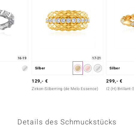
16-19
17-21
Silber
Silber
129,- €
299,- €
Zirkon-Silberring (de Melo Essence)
I2 (H) Brillant-
Details des Schmuckstücks