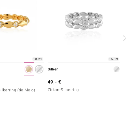
18-22
16-19
Silber
Silbe
49,- €
99,- 
Zirkon-Silberring
Silberring (de Melo)
Zirkon