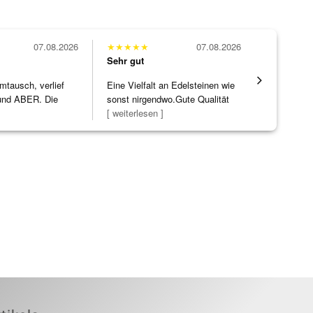
07.08.2026
★
★
★
★
★
07.08.2026
★
★
★
★
★
Sehr gut
Sehr gut
mtausch, verlief
Eine Vielfalt an Edelsteinen wie
Die Ware k
nd ABER. Die
sonst nirgendwo.Gute Qualität
erwartet. 
ke h
]
zu noc
[ weiterlesen ]
verpackt.