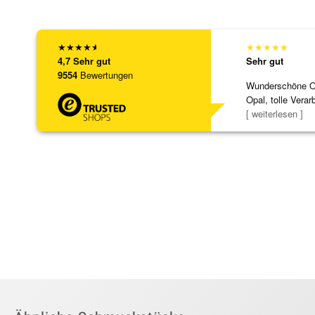
★
★
★
★
★
★
★
★
★
★
4,7
Sehr gut
Sehr gut
9554
Bewertungen
Wunderschöne Ohr
Opal, tolle Verar
Steg ist e
[ weiterlesen ]