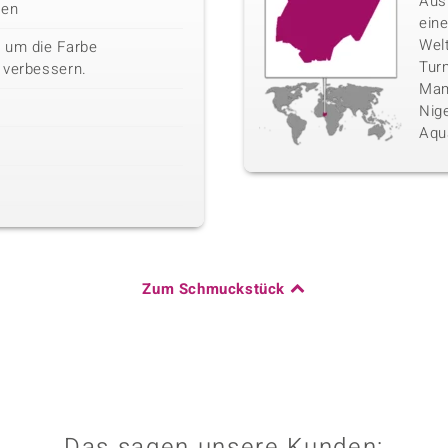
Aus
len
eine
Wel
 um die Farbe
Tur
 verbessern.
Mam
Nige
Aqu
Zum Schmuckstück
Das sagen unsere Kunden: