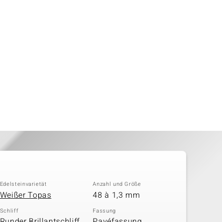
Edelsteinvarietät
Anzahl und Größe
Weißer Topas
48 à 1,3 mm
Schliff
Fassung
Runder Brillantschliff,
Pavéfassung