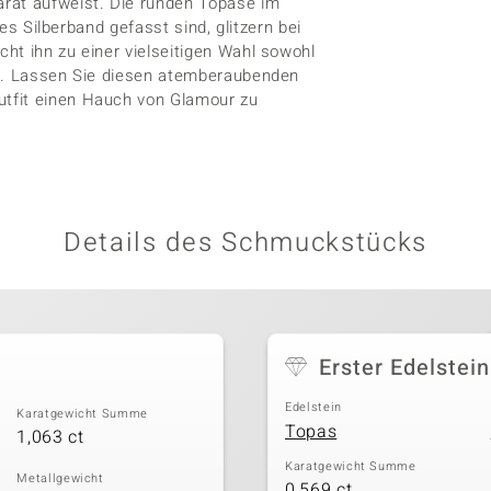
rat aufweist. Die runden Topase im
res Silberband gefasst sind, glitzern bei
ht ihn zu einer vielseitigen Wahl sowohl
nd. Lassen Sie diesen atemberaubenden
tfit einen Hauch von Glamour zu
Details des Schmuckstücks
Erster Edelstein
Edelstein
Karatgewicht Summe
Topas
1,063 ct
Karatgewicht Summe
Metallgewicht
0,569 ct