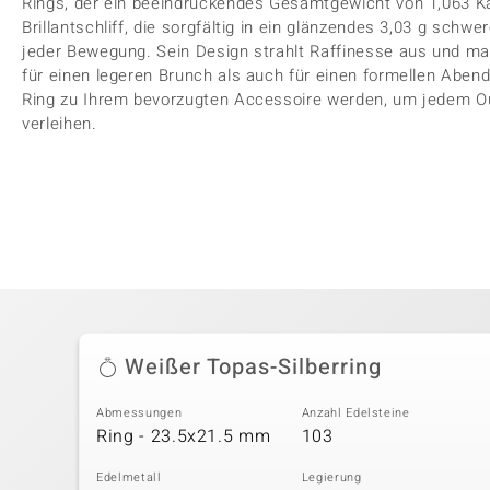
Rings, der ein beeindruckendes Gesamtgewicht von 1,063 Ka
Brillantschliff, die sorgfältig in ein glänzendes 3,03 g schwe
jeder Bewegung. Sein Design strahlt Raffinesse aus und mac
für einen legeren Brunch als auch für einen formellen Abe
Ring zu Ihrem bevorzugten Accessoire werden, um jedem Ou
verleihen.
Weißer Topas-Silberring
Abmessungen
Anzahl Edelsteine
Ring - 23.5x21.5 mm
103
Edelmetall
Legierung