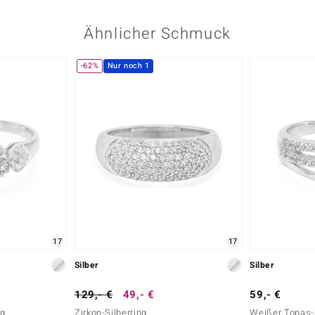
Ähnlicher Schmuck
-62%
Nur noch 1
17
17
Silber
Silber
129,- €
49,- €
59,- €
ng
Zirkon-Silberring
Weißer Topas-S