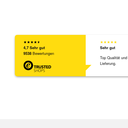
★
★
★
★
★
★
★
★
★
★
4,7
Sehr gut
Sehr gut
9538
Bewertungen
Top Qualität und
Lieferung.