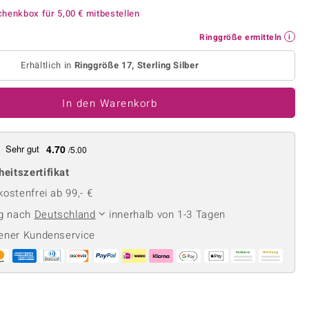
Perle
Ringgröße ermitteln
chenkbox für
5,00 €
mitbestellen
lith
Spinell
Ringgröße ermitteln
in
Zirkon
Erhältlich in
Ringgröße 17, Sterling Silber
Gelb
In den Warenkorb
Sehr gut
4.70
/5.00
heitszertifikat
ostenfrei ab 99,- €
ng nach
Deutschland
innerhalb von 1-3 Tagen
ener Kundenservice