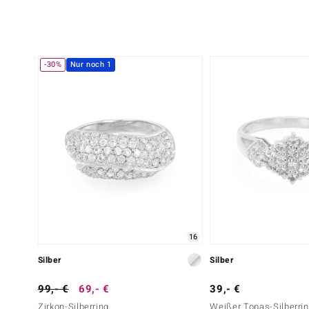
-30%
Nur noch 1
16
Silber
Silber
99,- €
69,- €
39,- €
Zirkon-Silberring
Weißer Topas-Silberri