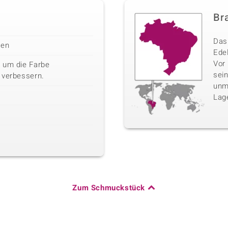
Bra
Das 
len
Edel
Vor
 um die Farbe
sei
 verbessern.
unm
Lag
Zum Schmuckstück