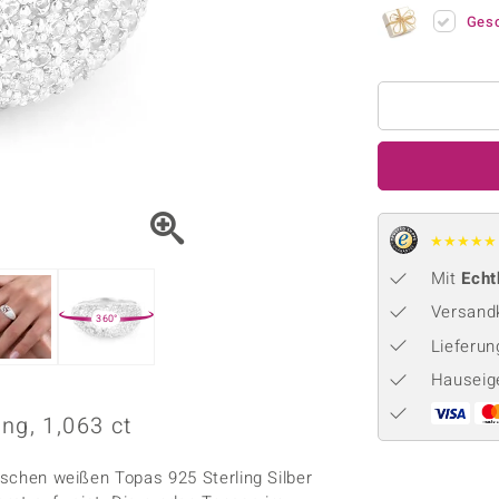
Onyx
Peridot
ns
♦ Silberhalsketten
TPC
Ges
Rhodolith
Spektro
k
♦ Silberohrringe
Trends & Classics
Türkis
Turmal
♦ Silberanhänger
Vitale Minerale
n
Platinschmuck
Blau
Grün
★
★
★
★
★
Mit
Echt
Versandk
360°
Lieferu
Hauseig
ng, 1,063 ct
nischen weißen Topas 925 Sterling Silber