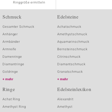
Ringgröße ermitteln
Schmuck
Edelsteine
Gesamter Schmuck
Achatschmuck
Anhänger
Amethystschmuck
Armbänder
Aquamarinschmuck
Armreife
Bernsteinschmuck
Damenringe
Citrinschmuck
Diamantringe
Diamantschmuck
Goldringe
Granatschmuck
mehr
mehr
Ringe
Edelsteinlexikon
Achat Ring
Alexandrit
Amethyst Ring
Amethyst