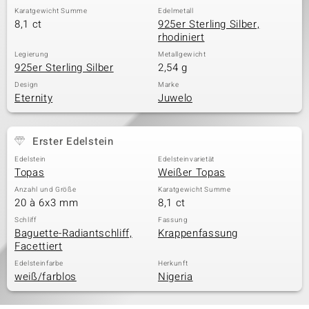
Karatgewicht Summe
Edelmetall
8,1 ct
925er Sterling Silber,
rhodiniert
Legierung
Metallgewicht
925er Sterling Silber
2,54 g
Design
Marke
Eternity
Juwelo
Erster Edelstein
Edelstein
Edelsteinvarietät
Topas
Weißer Topas
Anzahl und Größe
Karatgewicht Summe
20 à 6x3 mm
8,1 ct
Schliff
Fassung
Baguette-Radiantschliff,
Krappenfassung
Facettiert
Edelsteinfarbe
Herkunft
weiß/farblos
Nigeria