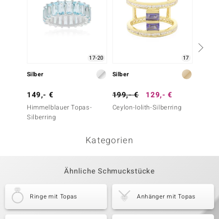
17-20
17
Silber
Silber
Silber
149,- €
199,- €
129,- €
99,- 
Himmelblauer Topas-
Ceylon-Iolith-Silberring
Weißer
Silberring
Kategorien
Ähnliche Schmuckstücke
Ringe mit Topas
Anhänger mit Topas