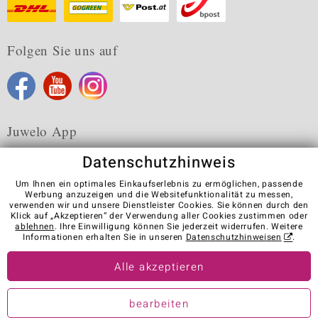
Folgen Sie uns auf
Juwelo App
Datenschutzhinweis
Um Ihnen ein optimales Einkaufserlebnis zu ermöglichen, passende
Werbung anzuzeigen und die Websitefunktionalität zu messen,
verwenden wir und unsere Dienstleister Cookies. Sie können durch den
Karriere
AGB
Datenschutz
Cookies
Impressum
Klick auf „Akzeptieren“ der Verwendung aller Cookies zustimmen oder
Kontakt
Vertrag widerrufen
ablehnen
. Ihre Einwilligung können Sie jederzeit widerrufen. Weitere
Informationen erhalten Sie in unseren
Datenschutzhinweisen
.
Visit our stores in other countries:
Alle akzeptieren
© Juwelo Deutschland GmbH (ein Tochterunternehmen der elumeo
bearbeiten
SE)