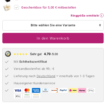
 JUWELO
Geschenkbox für
5,00 €
mitbestellen
Ringgröße ermitteln
remonti
Bitte wählen Sie eine Variante
uca
no Collection
In den Warenkorb
ENTS BY DE MELO
4.70
★
★
★
★
★
Sehr gut
/5.00
va
Mit
Echtheitszertifikat
otenier
Versandkostenfrei ab 99,- €
 1894 Collection
Lieferung nach
Deutschland
innerhalb von 1-3 Tagen
Hauseigener Kundenservice
ana