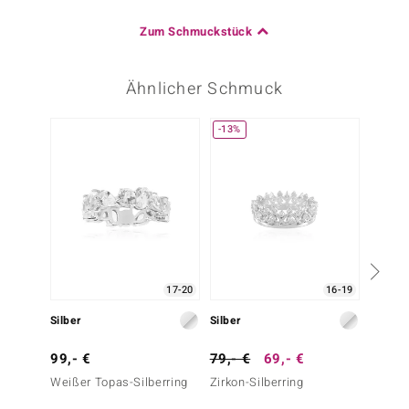
Zum Schmuckstück
Ähnlicher Schmuck
-13%
-14%
17-20
16-19
Silber
Silber
Silber
99,- €
79,- €
69,- €
69,- 
Weißer Topas-Silberring
Zirkon-Silberring
Weißer