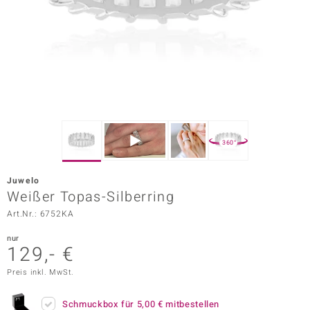
ors Edition
ana
Prince Designs
o
360°
Chic
Juwelo
insell
Weißer Topas-Silberring
Art.Nr.: 6752KA
n Vogue
nur
 Show
129,- €
o Paraíso
Preis inkl. MwSt.
Classics
Schmuckbox für
5,00 €
mitbestellen