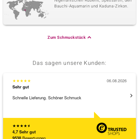
Nigerianischen Rubellit, Spessartin, den
Bauchi-Aquamarin und Kaduna-Zirkon.
Zum Schmuckstück
Das sagen unsere Kunden:
★
★
★
★
★
06.08.2026
★
★
★
Sehr gut
Sehr g
Schnelle Lieferung. Schöner Schmuck
Bin ja
★
★
★
★
★
4,7
Sehr gut
9538
Bewertungen