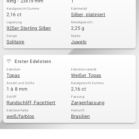
Ring - 23x19 mm
1
Karatgewicht Summe
Edelmetall
2,16 ct
Silber, platiniert
& Classics
Legierung
Metallgewicht
925er Sterling Silber
2,25 g
Minerale
Design
Marke
Solitaire
Juwelo
Erster Edelstein
Edelstein
Edelsteinvarietät
Topas
Weißer Topas
Anzahl und Größe
Karatgewicht Summe
1 à 8 mm
2,16 ct
Schliff
Fassung
Rundschliff, Facettiert
Zargenfassung
Edelsteinfarbe
Herkunft
weiß/farblos
Brasilien