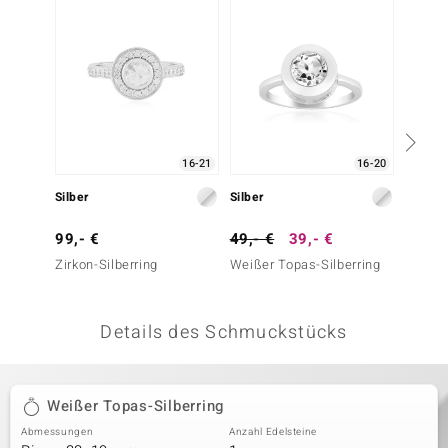
 JUWELO
remonti
uca
no Collection
16-21
16-20
ENTS BY DE MELO
Silber
Silber
Silber
va
99,- €
49,- €
39,- €
29,- 
Zirkon-Silberring
Weißer Topas-Silberring
Weißer
otenier
 1894 Collection
Details des Schmuckstücks
ana
Weißer Topas-Silberring
Abmessungen
Anzahl Edelsteine