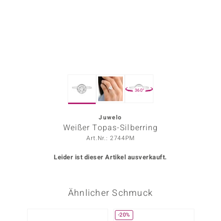
ors Edition
ana
Prince Designs
360°
o
Chic
Juwelo
Weißer Topas-Silberring
insell
Art.Nr.: 2744PM
n Vogue
Leider ist dieser Artikel ausverkauft.
 Show
Ähnlicher Schmuck
o Paraíso
Classics
-20%