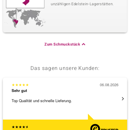
unzähligen Edelstein-Lagerstätten.
Zum Schmuckstück
Das sagen unsere Kunden:
★
★
★
★
★
06.08.2026
★
★
★
Sehr gut
Sehr g
Top Qualität und schnelle Lieferung.
Besond
Bearbe
[ weite
★
★
★
★
★