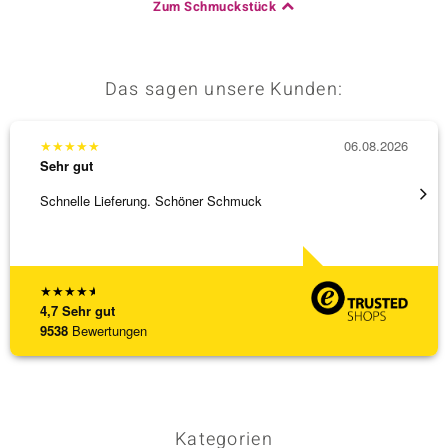
Zum Schmuckstück
Das sagen unsere Kunden:
★
★
★
★
★
06.08.2026
★
★
★
Sehr gut
Sehr g
Schnelle Lieferung. Schöner Schmuck
Besond
Bearbe
[ weite
★
★
★
★
★
4,7
Sehr gut
9538
Bewertungen
Kategorien