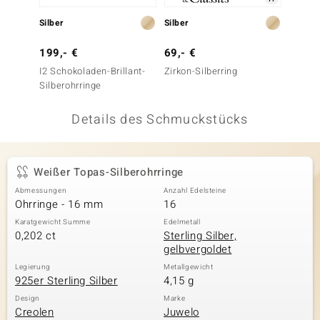
 JUWELO
Silber
Silber
Gold
remonti
199,- €
69,- €
2.999
I2 Schokoladen-Brillant-
Zirkon-Silberring
I2 (I) 
uca
Silberohrringe
Melo)
no Collection
Details des Schmuckstücks
ENTS BY DE MELO
va
Weißer Topas-Silberohrringe
Abmessungen
Anzahl Edelsteine
otenier
Ohrringe - 16 mm
16
 1894 Collection
Karatgewicht Summe
Edelmetall
0,202 ct
Sterling Silber,
gelbvergoldet
Legierung
Metallgewicht
925er Sterling Silber
4,15 g
ana
Design
Marke
Creolen
Juwelo