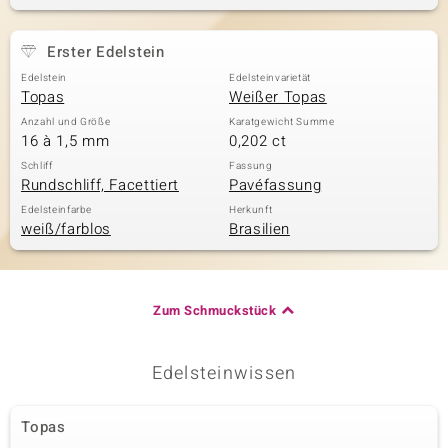
Erster Edelstein
& Classics
Edelstein
Edelsteinvarietät
Topas
Weißer Topas
Minerale
Anzahl und Größe
Karatgewicht Summe
16 à 1,5 mm
0,202 ct
Schliff
Fassung
Rundschliff, Facettiert
Pavéfassung
Edelsteinfarbe
Herkunft
weiß/farblos
Brasilien
Zum Schmuckstück
Edelsteinwissen
Topas