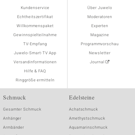
Kundenservice
Über Juwelo
Echtheitszertifikat
Moderatoren
Willkommenspaket
Experten
Gewinnspielteilnahme
Magazine
TV-Empfang
Programmvorschau
Juwelo-Smart-TV App
Newsletter
Versandinformationen
Journal
Hilfe & FAQ
Ringgröße ermitteln
Schmuck
Edelsteine
Gesamter Schmuck
Achatschmuck
Anhänger
Amethystschmuck
Armbänder
Aquamarinschmuck