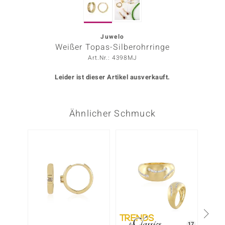
ors Edition
ana
Juwelo
Weißer Topas-Silberohrringe
Art.Nr.: 4398MJ
Prince Designs
Leider ist dieser Artikel ausverkauft.
o
Ähnlicher Schmuck
Chic
insell
-7%
n Vogue
 Show
o Paraíso
Classics
17