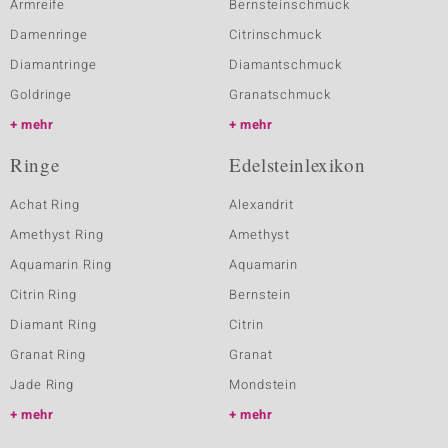
Armreife
Bernsteinschmuck
Damenringe
Citrinschmuck
Diamantringe
Diamantschmuck
Goldringe
Granatschmuck
mehr
mehr
Ringe
Edelsteinlexikon
Achat Ring
Alexandrit
Amethyst Ring
Amethyst
Aquamarin Ring
Aquamarin
Citrin Ring
Bernstein
Diamant Ring
Citrin
Granat Ring
Granat
Jade Ring
Mondstein
mehr
mehr