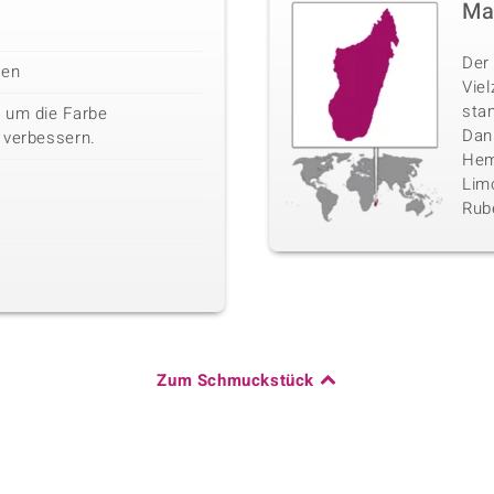
Ma
Der 
len
Vie
sta
 um die Farbe
Danb
 verbessern.
Hemi
Limo
Rube
Zum Schmuckstück