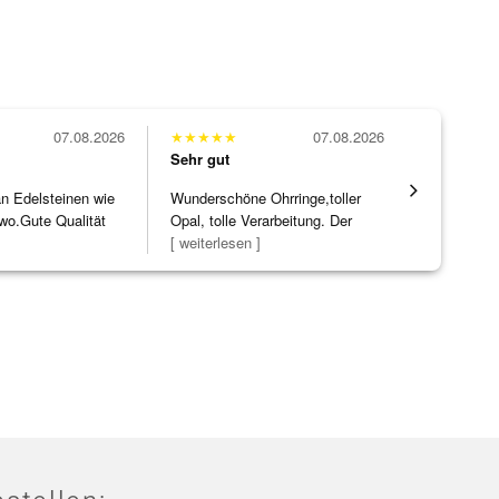
07.08.2026
★
★
★
★
★
07.08.2026
★
★
★
★
★
Sehr gut
Sehr gut
 an Edelsteinen wie
Wunderschöne Ohrringe,toller
Die Ware k
wo.Gute Qualität
Opal, tolle Verarbeitung. Der
erwartet. 
]
Steg ist e
[ weiterlesen ]
verpackt.