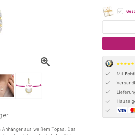
Onyx
Peridot
ns
♦ Silberhalsketten
TPC
Rhodolith
Spektro
Ges
k
♦ Silberohrringe
Trends & Classics
Türkis
Turmal
♦ Silberanhänger
Vitale Minerale
n
Platinschmuck
Blau
Grün
★
★
★
★
★
Mit
Echt
Versandk
360°
Lieferu
Hauseig
ger
en Anhänger aus weißem Topas. Das