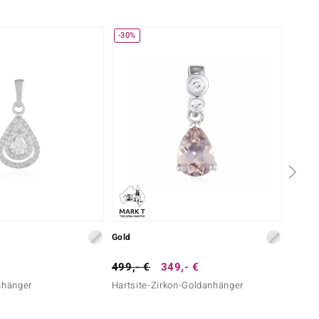
-30%
-13%
Gold
Silber
499,- €
349,- €
79,- 
nhänger
Hartsite-Zirkon-Goldanhänger
Weißer