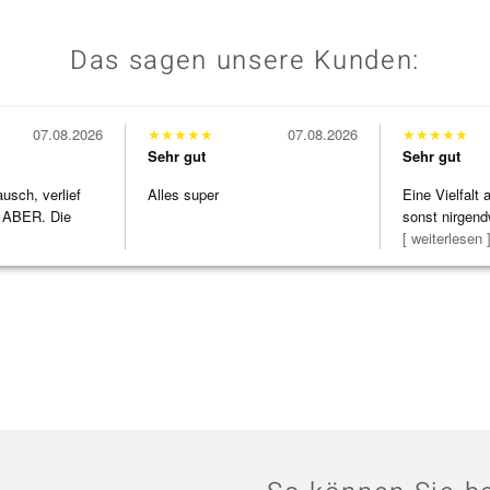
Das sagen unsere Kunden:
07.08.2026
★
★
★
★
★
07.08.2026
★
★
★
★
★
Sehr gut
Sehr gut
usch, verlief
Alles super
Eine Vielfalt
 ABER. Die
sonst nirgend
h
zu noc
[ weiterlesen 