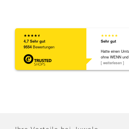
★
★
★
★
★
★
★
★
★
★
4,7
Sehr gut
Sehr gut
9554
Bewertungen
Hatte einen Umta
ohne WENN und
Schmuckstücke 
[ weiterlesen ]