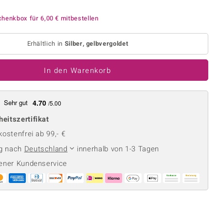
Perle
Ringgröße ermitteln
lith
Spinell
chenkbox für
6,00 €
mitbestellen
in
Zirkon
Erhältlich in
Silber, gelbvergoldet
Gelb
In den Warenkorb
Sehr gut
4.70
/5.00
heitszertifikat
ostenfrei ab 99,- €
ng nach
Deutschland
innerhalb von 1-3 Tagen
ener Kundenservice